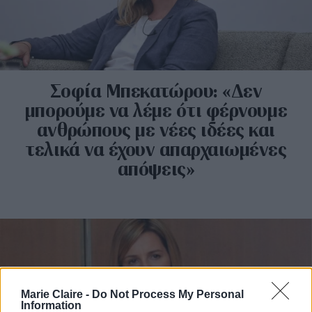
Σοφία Μπεκατώρου: «Δεν
μπορούμε να λέμε ότι φέρνουμε
ανθρώπους με νέες ιδέες και
τελικά να έχουν απαρχαιωμένες
απόψεις»
Marie Claire -
Do Not Process My Personal
Information