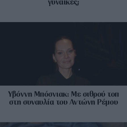
γυναίκες;
Υβόννη Μπόσνιακ: Με σιθρού τοπ
στη συναυλία του Αντώνη Ρέμου