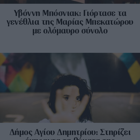
Υβόννη Μπόσνιακ: Γιόρτασε τα
γενέθλια της Μαρίας Μπεκατώρου
με ολόμαυρο σύνολο
Δήμος Αγίου Δημητρίου: Στηρίζει