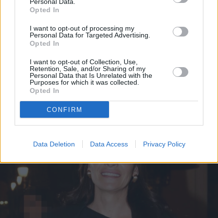
Personal Data.
Opted In
I want to opt-out of processing my
Tack: Οι ιστορίες της Σοφίας
Personal Data for Targeted Advertising.
Opted In
Μπεκατώρου και της Αμαλίας που
κακοποιούνταν από τα 11 της,
I want to opt-out of Collection, Use,
Retention, Sale, and/or Sharing of my
γίνονται ντοκιμαντέρ
Personal Data that Is Unrelated with the
Purposes for which it was collected.
Opted In
CONFIRM
Data Deletion
Data Access
Privacy Policy