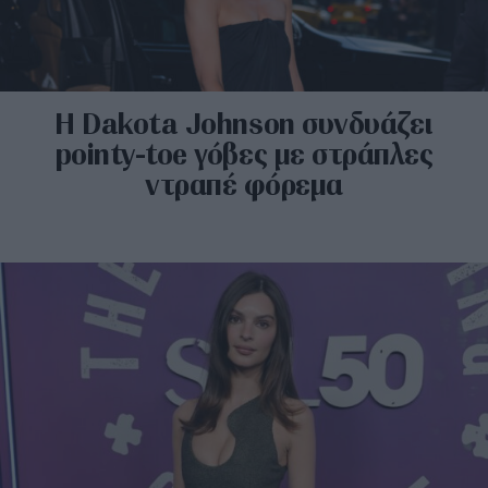
H Dakota Johnson συνδυάζει
pointy-toe γόβες με στράπλες
ντραπέ φόρεμα