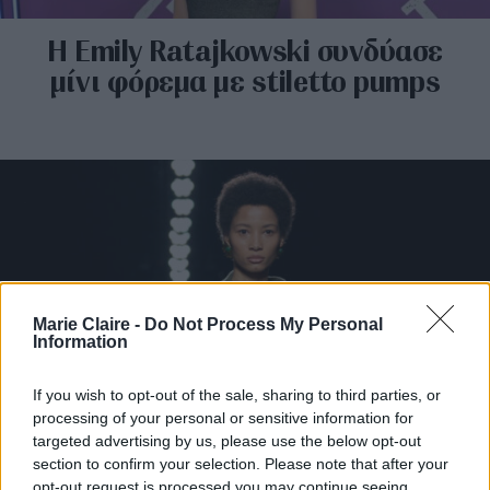
H Emily Ratajkowski συνδύασε
μίνι φόρεμα με stiletto pumps
Marie Claire -
Do Not Process My Personal
Information
If you wish to opt-out of the sale, sharing to third parties, or
processing of your personal or sensitive information for
Το πνεύμα της δεκαετίας του ’20
targeted advertising by us, please use the below opt-out
εμπνέει τη νέα συλλογή του οίκου
section to confirm your selection. Please note that after your
opt-out request is processed you may continue seeing