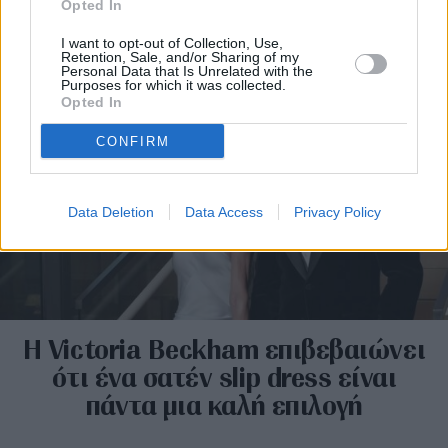
Opted In
φετινού καλοκαιριού
I want to opt-out of Collection, Use,
Retention, Sale, and/or Sharing of my
Personal Data that Is Unrelated with the
Purposes for which it was collected.
Opted In
CONFIRM
Data Deletion
Data Access
Privacy Policy
Η Victoria Beckham επιβεβαιώνει
ότι ένα σατέν slip dress είναι
πάντα μια καλή επιλογή