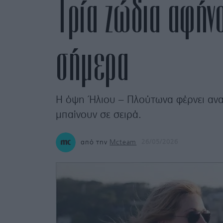
Τρία ζώδια αφήν
σήμερα
Η όψη Ήλιου – Πλούτωνα φέρνει ανα
μπαίνουν σε σειρά.
από την
Mcteam
26/05/2026