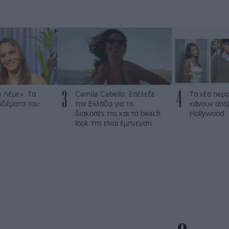
3
4
 Λέμε»: Τα
Camila Cabello: Επέλεξε
Τα νέα nepo
ρδέματα του
την Ελλάδα για τις
κάνουν από
διακοπές της και τα beach
Hollywood
look της είναι έμπνευση