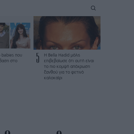
5
 babies που
Η Bella Hadid μόλις
βαση στο
επιβεβαίωσε ότι αυτή είναι
το πιο κομψή απόχρωση
ξανθού για το φετινό
καλοκαίρι