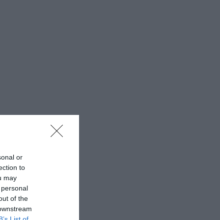
sonal or
ection to
ou may
 personal
out of the
 downstream
B’s List of