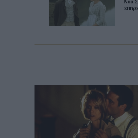
Νέα Σ
επηρε