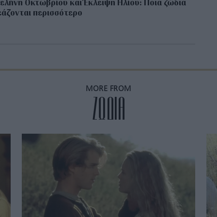
ελήνη Οκτωβρίου και Έκλειψη Ηλίου: Ποια ζώδια
άζονται περισσότερο
MORE FROM
ZΩΔΙΑ