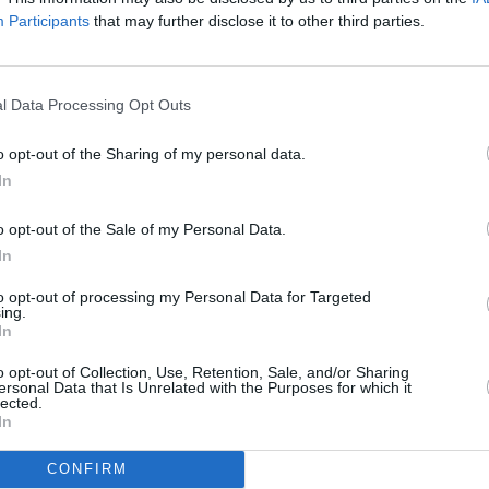
Participants
that may further disclose it to other third parties.
τευαν και πως τελικά βρίσκονται σε καλύτερη
συγκεκριμένη αστρολογική όψη τους βοηθά να
ωρίς φόβο, αλλά με περισσότερη εμπιστοσύνη.
l Data Processing Opt Outs
αμένει σημαντική, όμως αυτή τη φορά νιώθουν
o opt-out of the Sharing of my personal data.
 να κυριαρχούνται από το άγχος.
In
o opt-out of the Sale of my Personal Data.
In
μέρα λειτουργεί σαν ένα μικρό reset. Αντί να
to opt-out of processing my Personal Data for Targeted
χώνουν, καταφέρνουν να στρέψουν την
ing.
In
να νιώθουν καλά. Συνειδητοποιούν επίσης ότι
o opt-out of Collection, Use, Retention, Sale, and/or Sharing
ια σε κάθε πρόβλημα ή αρνητική σκέψη που
ersonal Data that Is Unrelated with the Purposes for which it
lected.
πιστρέφει και μαζί της έρχεται μια πιο ήρεμη
In
CONFIRM