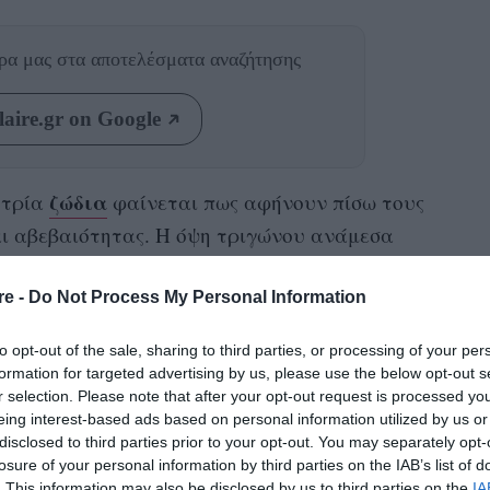
θρα μας
στα αποτελέσματα αναζήτησης
aire.gr on Google
ζώδια
 τρία
φαίνεται πως αφήνουν πίσω τους
αι αβεβαιότητας. Η όψη τριγώνου ανάμεσα
ύτωνα δημιουργεί ένα πιο σταθερό και
να δουν τα πράγματα πιο καθαρά και να
re -
Do Not Process My Personal Information
ιστευτούν τον εαυτό τους.
to opt-out of the sale, sharing to third parties, or processing of your per
formation for targeted advertising by us, please use the below opt-out s
r selection. Please note that after your opt-out request is processed y
eing interest-based ads based on personal information utilized by us or
disclosed to third parties prior to your opt-out. You may separately opt-
αρχίζουν να νιώθουν πως πατούν ξανά στα
losure of your personal information by third parties on the IAB’s list of
τητική περίοδο, συνειδητοποιούν ότι έχουν
. This information may also be disclosed by us to third parties on the
IA