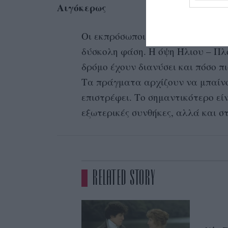
Αιγόκερως
Οι εκπρόσωποι αυτού του ζωδίου 
δύσκολη φάση. Η όψη Ήλιου – Π
δρόμο έχουν διανύσει και πόσο π
Τα πράγματα αρχίζουν να μπαίνου
επιστρέφει. Το σημαντικότερο είν
εξωτερικές συνθήκες, αλλά και στ
RELATED STORY