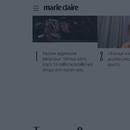
1
2
Passive aggressive
«Έχουμε και
behaviour: Μήπως είστε
μεγάλα μπε
εσείς το παθητικοεπιθετικό
έρωτα
άτομο στη σχέση σας;