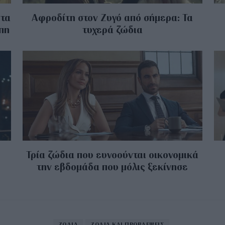
 τα
Αφροδίτη στον Ζυγό από σήμερα: Τα
άπη
τυχερά ζώδια
Τρία ζώδια που ευνοούνται οικονομικά
την εβδομάδα που μόλις ξεκίνησε
ΖΩΔΙΑ
ΖΩΔΙΑ ΚΑΙ ΠΡΟΒΛΕΨΕΙΣ