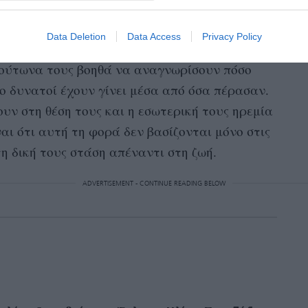
Data Deletion
Data Access
Privacy Policy
νιώθουν ότι βγαίνουν επιτέλους από μια
λούτωνα τους βοηθά να αναγνωρίσουν πόσο
ιο δυνατοί έχουν γίνει μέσα από όσα πέρασαν.
ν στη θέση τους και η εσωτερική τους ηρεμία
αι ότι αυτή τη φορά δεν βασίζονται μόνο στις
η δική τους στάση απέναντι στη ζωή.
ADVERTISEMENT - CONTINUE READING BELOW