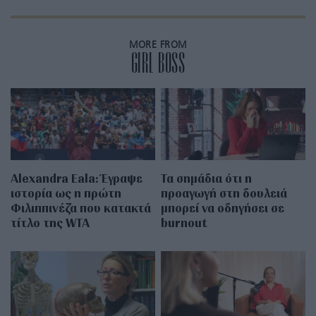
MORE FROM
GIRL BOSS
Alexandra Eala: Έγραψε
Τα σημάδια ότι η
ιστορία ως η πρώτη
προαγωγή στη δουλειά
Φιλιππινέζα που κατακτά
μπορεί να οδηγήσει σε
τίτλο της WTA
burnout