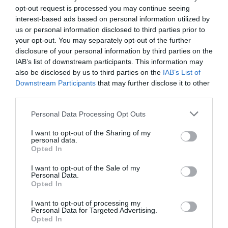
opt-out request is processed you may continue seeing
interest-based ads based on personal information utilized by
us or personal information disclosed to third parties prior to
your opt-out. You may separately opt-out of the further
disclosure of your personal information by third parties on the
IAB’s list of downstream participants. This information may
also be disclosed by us to third parties on the
IAB’s List of
Downstream Participants
that may further disclose it to other
third parties.
Personal Data Processing Opt Outs
Η δημοσίευση κοινοποιήθηκε από το χρήστη Gulf News (@gulfnews)
I want to opt-out of the Sharing of my
personal data.
Opted In
Για πολλά χρόνια, οι διαπιστευμένοι
I want to opt-out of the Sale of my
δημοσιογράφοι του Πενταγώνου είχαν ελεύθερη
Personal Data.
Opted In
πρόσβαση σε μεγάλο μέρος του κτιρίου,
I want to opt-out of processing my
προκειμένου να επικοινωνούν με
Personal Data for Targeted Advertising.
Opted In
αξιωματούχους Τύπου. Ωστόσο, τον περασμένο