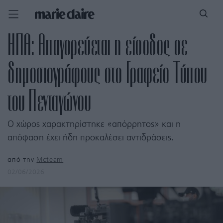
ΗΠΑ: Απαγορεύεται η είσοδος σε
δημοσιογράφους στο Γραφείο Τύπου
του Πενταγώνου
Ο χώρος χαρακτηρίστηκε «απόρρητος» και η
απόφαση έχει ήδη προκαλέσει αντιδράσεις.
από την
Mcteam
02/06/2026