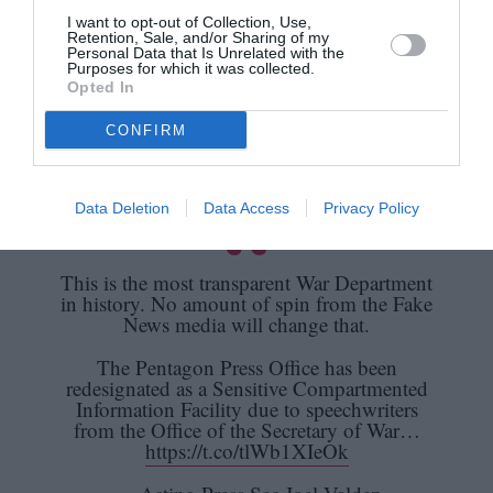
Οκτώβριο, τα περισσότερα μέσα ενημέρωσης
I want to opt-out of Collection, Use,
Retention, Sale, and/or Sharing of my
παρέδωσαν τις κάρτες εισόδου τους και
Personal Data that Is Unrelated with the
Purposes for which it was collected.
αποχώρησαν από το Πεντάγωνο, αρνούμενα να
Opted In
αποδεχθούν τους νέους κυβερνητικούς
CONFIRM
περιορισμούς στη δουλειά τους.
Data Deletion
Data Access
Privacy Policy
This is the most transparent War Department
in history. No amount of spin from the Fake
News media will change that.
The Pentagon Press Office has been
redesignated as a Sensitive Compartmented
Information Facility due to speechwriters
from the Office of the Secretary of War…
https://t.co/tlWb1XIeOk