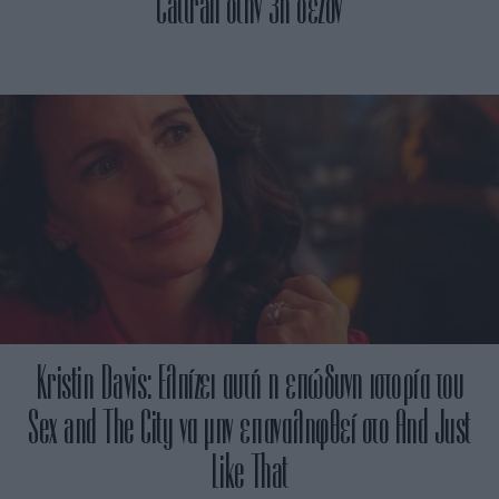
Cattrall στην 3η σεζόν
Kristin Davis: Ελπίζει αυτή η επώδυνη ιστορία του
Sex and The City να μην επαναληφθεί στο And Just
Like That