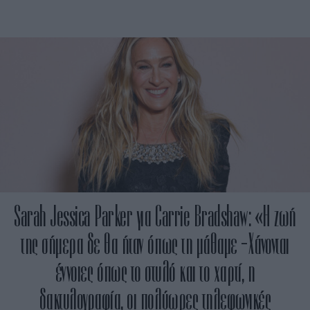
Sarah Jessica Parker για Carrie Bradshaw: «Η ζωή
της σήμερα δε θα ήταν όπως τη μάθαμε -Χάνονται
έννοιες όπως το στυλό και το χαρτί, η
δακτυλογραφία, οι πολύωρες τηλεφωνικές