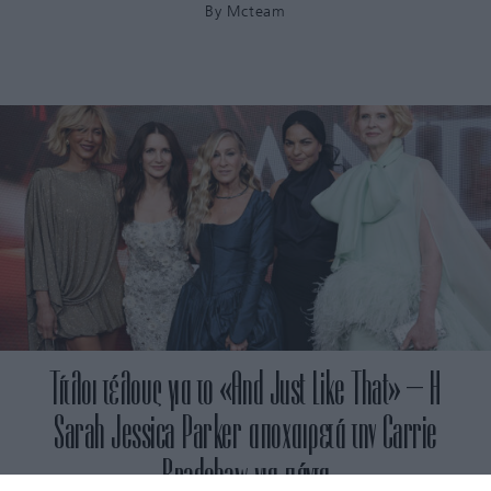
By
Mcteam
Τίτλοι τέλους για τo «And Just Like That» – Η
Sarah Jessica Parker αποχαιρετά την Carrie
Bradshaw για πάντα