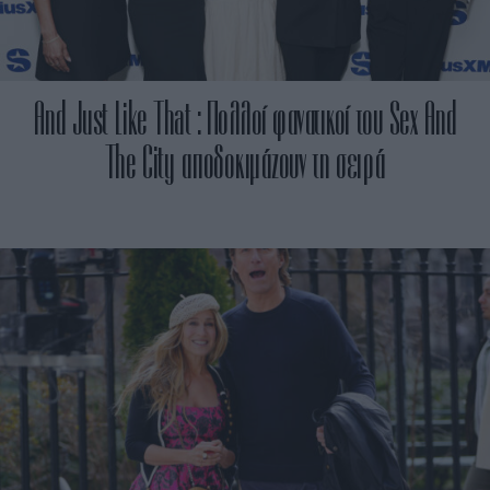
And Just Like That : Πολλοί φανατικοί του Sex And
The City αποδοκιμάζουν τη σειρά