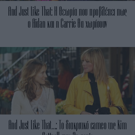
And Just Like That: Η θεωρία που προβλέπει πως
ο Aidan και η Carrie θα χωρίσουν
And Just Like That…: Το διακριτικό cameo της Kim