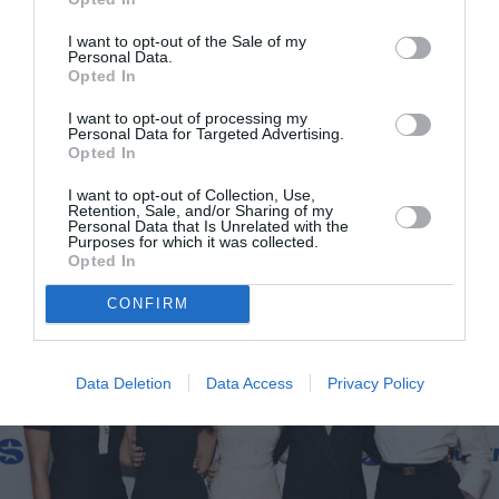
I want to opt-out of the Sale of my
Personal Data.
Opted In
I want to opt-out of processing my
Personal Data for Targeted Advertising.
Opted In
Sarah Jessica Parker: Δεν δανείζει ποτέ τα
I want to opt-out of Collection, Use,
Retention, Sale, and/or Sharing of my
Personal Data that Is Unrelated with the
παπούτσια στις 16χρονες κόρες της και εξηγεί το γιατί
Purposes for which it was collected.
Opted In
CONFIRM
Data Deletion
Data Access
Privacy Policy