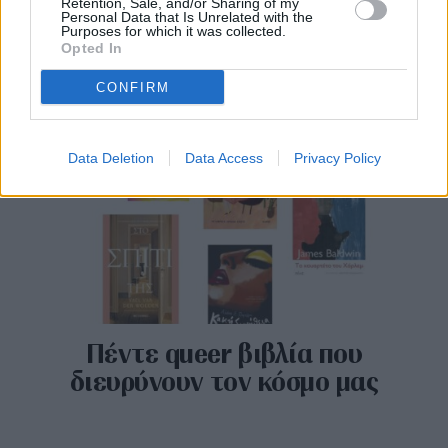
μυθιστορήματα για την «καρδιά»
Retention, Sale, and/or Sharing of my
Personal Data that Is Unrelated with the
των ΗΠΑ
Purposes for which it was collected.
Opted In
CONFIRM
Data Deletion
Data Access
Privacy Policy
Πέντε queer βιβλία που
διευρύνουν τον κόσμο μας