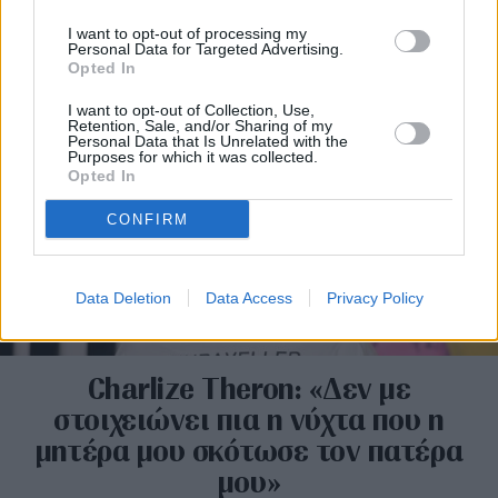
menswear και το womenswear
I want to opt-out of processing my
Personal Data for Targeted Advertising.
Opted In
I want to opt-out of Collection, Use,
Retention, Sale, and/or Sharing of my
Personal Data that Is Unrelated with the
Purposes for which it was collected.
Opted In
CONFIRM
Data Deletion
Data Access
Privacy Policy
Charlize Theron: «Δεν με
στοιχειώνει πια η νύχτα που η
μητέρα μου σκότωσε τον πατέρα
μου»