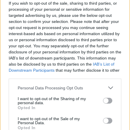
If you wish to opt-out of the sale, sharing to third parties, or
Η Charlize Theron συμπλήρωσε το
processing of your personal or sensitive information for
targeted advertising by us, please use the below opt-out
λευκό σύνολό της με τα φλατ
section to confirm your selection. Please note that after your
παπούτσια της σεζόν
opt-out request is processed you may continue seeing
interest-based ads based on personal information utilized by
us or personal information disclosed to third parties prior to
your opt-out. You may separately opt-out of the further
disclosure of your personal information by third parties on the
IAB’s list of downstream participants. This information may
also be disclosed by us to third parties on the
IAB’s List of
Downstream Participants
that may further disclose it to other
third parties.
Personal Data Processing Opt Outs
I want to opt-out of the Sharing of my
personal data.
Opted In
Charlize Theron: Η νέα εμφάνισή
I want to opt-out of the Sale of my
Personal Data.
της θολώνει τα όρια ανάμεσα στο
Opted In