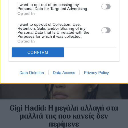
Η Gigi Hadid μοιράζεται σπάνιες
I want to opt-out of processing my
Personal Data for Targeted Advertising.
στιγμές με την κόρη της Khai
Opted In
I want to opt-out of Collection, Use,
Retention, Sale, and/or Sharing of my
Personal Data that Is Unrelated with the
Purposes for which it was collected.
Opted In
CONFIRM
Data Deletion
Data Access
Privacy Policy
Gigi Hadid: Η μεγάλη αλλαγή στα
μαλλιά της που κανείς δεν
περίμενε