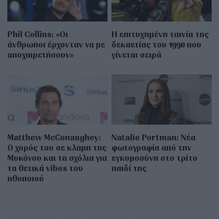
Phil Collins: «Οι
Η επιτυχημένη ταινία της
άνθρωποι έρχονταν να με
δεκαετίας του 1990 που
αποχαιρετήσουν»
γίνεται σειρά
Matthew McConaughey:
Natalie Portman: Νέα
Ο χορός του σε κλαμπ της
φωτογραφία από την
Μυκόνου και τα σχόλια για
εγκυμοσύνη στο τρίτο
τα θετικά vibes του
παιδί της
ηθοποιού