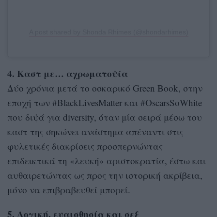
A post shared by Shonda Rhimes (@shondarhimes)
4. Καστ με… αχρωματοψία
Δύο χρόνια μετά το οσκαρικό Green Book, στην
εποχή των #BlackLivesMatter και #OscarsSoWhite
που διψά για diversity, όταν μία σειρά μέσω του
καστ της σηκώνει ανάστημα απέναντι στις
φυλετικές διακρίσεις προσπερνώντας
επιδεικτικά τη «λευκή» αριστοκρατία, έστω και
αυθαιρετώντας ως προς την ιστορική ακρίβεια,
μόνο να επιβραβευθεί μπορεί.
5. Λογική, ευαισθησία και σεξ