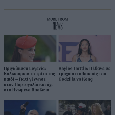
MORE FROM
NEWS
Πριγκίπισσα Ευγενία:
Kaylee Hottle: Πέθανε σε
Καλωσόρισε το τρίτο της
τροχαίο η ηθοποιός του
παιδί – Γιατί γέννησε
Godzilla vs Kong
στην Πορτογαλία και όχι
στο Ηνωμένο Βασίλειο