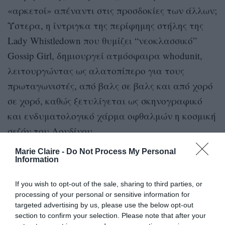
«αρκετοί» απέναντι στις προσδοκίες των άλλων;
Ύστερα, η ίντριγκα της περίφημης στήλης της
Lady Whistledown που θυμίζει “νεοκλασσικό”
Gossip Girl, δημιουργεί ατμόσφαιρα whodunit,
λειτουργώντας ως αλατοπίπερο για τους
πρωταγωνιστές, από βαλς σε βαλς και από χορό
σε χορό, καθώς ξετυλίγεται ως σκηνογραφικό
και ενδυματολογικό χάρμα οφθαλμών η κοσμική
σεζόν του Λονδίνου.
Marie Claire -
Do Not Process My Personal
Information
If you wish to opt-out of the sale, sharing to third parties, or
processing of your personal or sensitive information for
targeted advertising by us, please use the below opt-out
section to confirm your selection. Please note that after your