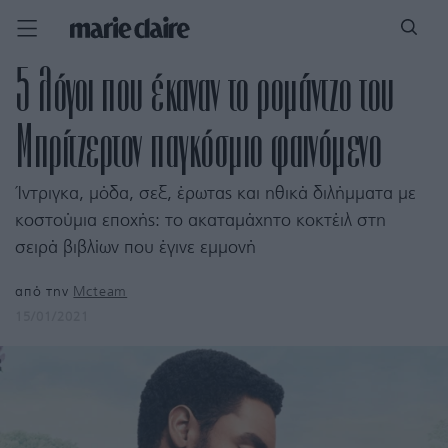
5 λόγοι που έκαναν το ρομάντζο του
Μπρίτζερτον παγκόσμιο φαινόμενο
Ίντριγκα, μόδα, σεξ, έρωτας και ηθικά διλήμματα με
κοστούμια εποχής: το ακαταμάχητο κοκτέιλ στη
σειρά βιβλίων που έγινε εμμονή
από την
Mcteam
15/01/2021