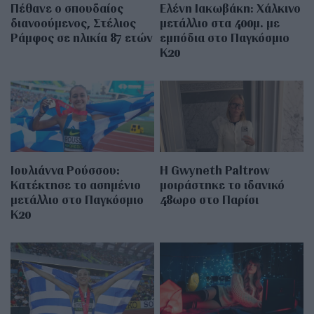
Πέθανε ο σπουδαίος
Ελένη Ιακωβάκη: Χάλκινο
διανοούμενος, Στέλιος
μετάλλιο στα 400μ. με
Ράμφος σε ηλικία 87 ετών
εμπόδια στο Παγκόσμιο
Κ20
Ιουλιάννα Ρούσσου:
Η Gwyneth Paltrow
Κατέκτησε το ασημένιο
μοιράστηκε το ιδανικό
μετάλλιο στο Παγκόσμιο
48ωρο στο Παρίσι
Κ20