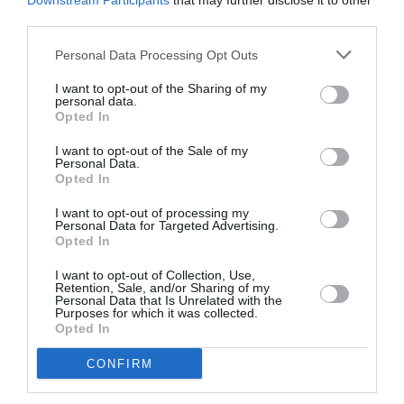
Downstream Participants
that may further disclose it to other
Το δημιουργικό πνεύμα της βρίσκει έκφραση σε
third parties.
κάτι πιο χειροπιαστό: ιδρύει ένα brand
Personal Data Processing Opt Outs
κεραμικών που βασίζονται στην ουκρανική
κληρονομιά, με εθνικά παραδοσιακά μοτίβα και
I want to opt-out of the Sharing of my
personal data.
σχήματα που μεταμορφώνονται σε μοντέρνες
Opted In
φόρμες. Τα κεραμικά που συνυπογράφει με την
I want to opt-out of the Sale of my
Personal Data.
καλλιτέχνιδα, φίλη της και απόφοιτο του Saint
Opted In
Martins, Μάσα Ρέβα, ταξιδεύουν στο Salone del
I want to opt-out of processing my
Mobile, στη London Design Week, σε χώρους
Personal Data for Targeted Advertising.
Opted In
τέχνης και καταστήματα από το Κίεβο έως το
Παρίσι. Οι «Αφροδίτες» της, γυναικείες μορφές
I want to opt-out of Collection, Use,
Retention, Sale, and/or Sharing of my
Personal Data that Is Unrelated with the
γονιμότητας, το ουκρανικό δοχείο για κρασί, οι
Purposes for which it was collected.
ζωγραφισμένες πιατέλες, όλα βασίζονται στη
Opted In
λαϊκή τέχνη και μιλούν για τον ουκρανικό
CONFIRM
τρόπο ζωής και την κουλτούρα. Το brand γίνεται