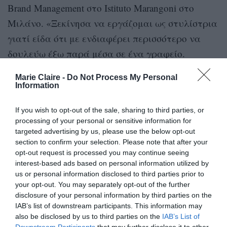
Brand Management στο Istituto Marangoni στο
Μιλάνο. «Ξεκίνησα να εργάζομαι ως στυλίστρια
γιατί είδα ότι με ενδιαφέρει περισσότερο να
δουλεύω έξω παρά μέσα σε ένα γραφείο.
Φωτογράφιζα για περιοδικά μόδας, στην
Marie Claire -
Do Not Process My Personal
Ουκρανία και στο εξωτερικό, έκανα καμπάνιες
Information
για brands, μέχρι που βίωσα κι εδώ μια
If you wish to opt-out of the sale, sharing to third parties, or
υπαρξιακή κρίση. Ναι μεν ήμουν από την άλλη
processing of your personal or sensitive information for
πλευρά της μόδας, δεν ήμουν το μοντέλο, αλλά
targeted advertising by us, please use the below opt-out
section to confirm your selection. Please note that after your
η στυλίστρια, όμως και πάλι δεν έβγαζε νόημα
opt-out request is processed you may continue seeing
για μένα αυτό. Και με κατέθλιβε. Τώρα πια
interest-based ads based on personal information utilized by
δουλεύω ως creative director, έχω μια ιδέα και την
us or personal information disclosed to third parties prior to
your opt-out. You may separately opt-out of the further
υλοποιώ με τους δικούς μου όρους,
disclosure of your personal information by third parties on the
καλλιτεχνικά».
IAB’s list of downstream participants. This information may
also be disclosed by us to third parties on the
IAB’s List of