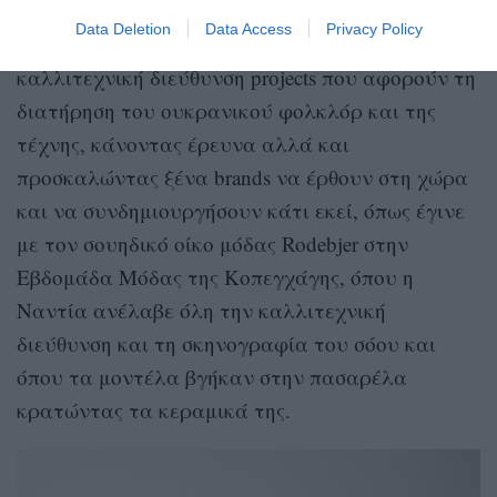
διεθνές και η ίδια στρέφει παράλληλα το
Data Deletion
Data Access
Privacy Policy
ενδιαφέρον της σε κάτι μεγαλύτερο: στην
καλλιτεχνική διεύθυνση projects που αφορούν τη
διατήρηση του ουκρανικού φολκλόρ και της
τέχνης, κάνοντας έρευνα αλλά και
προσκαλώντας ξένα brands να έρθουν στη χώρα
και να συνδημιουργήσουν κάτι εκεί, όπως έγινε
με τον σουηδικό οίκο μόδας Rodebjer στην
Εβδομάδα Μόδας της Κοπεγχάγης, όπου η
Ναντία ανέλαβε όλη την καλλιτεχνική
διεύθυνση και τη σκηνογραφία του σόου και
όπου τα μοντέλα βγήκαν στην πασαρέλα
κρατώντας τα κεραμικά της.