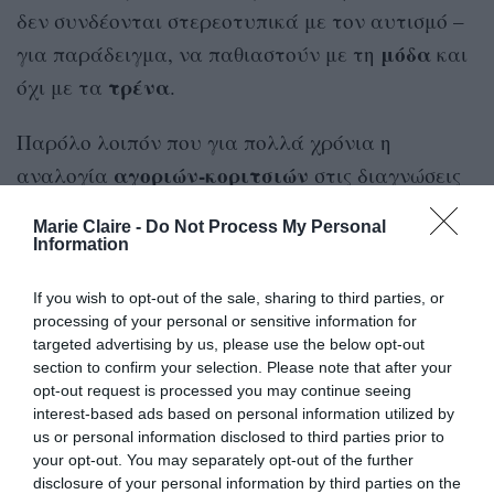
δεν συνδέονται στερεοτυπικά με τον αυτισμό –
μόδα
για παράδειγμα, να παθιαστούν με τη
και
τρένα
όχι με τα
.
Παρόλο λοιπόν που για πολλά χρόνια η
αγοριών-κοριτσιών
αναλογία
στις διαγνώσεις
4:1
ήταν
, τα νεότερα δεδομένα δείχνουν ότι
Marie Claire -
Do Not Process My Personal
υπάρχουν πολύ περισσότερες αυτιστικές
Information
γυναίκες και κορίτσια από όσες υπολογίζουμε.
If you wish to opt-out of the sale, sharing to third parties, or
processing of your personal or sensitive information for
Ακόμα και η θεμελιώδης αντίληψη για τον
targeted advertising by us, please use the below opt-out
αυτισμό έχει αρχίσει να αναθεωρείται:
section to confirm your selection. Please note that after your
opt-out request is processed you may continue seeing
«
Σύμφωνα με το στερεότυπο, από τους
interest-based ads based on personal information utilized by
αυτιστικούς λείπει η Θεωρία του Νου
(η
us or personal information disclosed to third parties prior to
κατανοούν
σκέψεις
ικανότητα να
τις
και τα
your opt-out. You may separately opt-out of the further
disclosure of your personal information by third parties on the