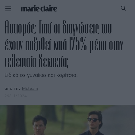
Αυτισμός: Γιατί οι διαγνώσεις του
έχουν αυξηθεί κατά 175% μέσα στην
τελευταία δεκαετία;
Ειδικά σε γυναίκες και κορίτσια.
από την
Mcteam
29/11/2024