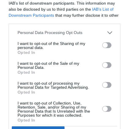
συναισθήματα
τόσο σε εκείνους όσο και στους
IAB’s list of downstream participants. This information may
Joel Schwartz
άλλους)» λέει ο ψυχολόγος
.
also be disclosed by us to third parties on the
IAB’s List of
Downstream Participants
that may further disclose it to other
2012
Ωστόσο, μια υπόθεση που προτάθηκε το
third parties.
Damian Milton
από τον κοινωνιολόγο
το
Personal Data Processing Opt Outs
αμφισβητεί, επισημαίνοντας ότι η επικοινωνία
ανάμεσα σε άτομα που αντιμετωπίζουν τον
I want to opt-out of the Sharing of my
personal data.
κόσμο με τον ίδιο τρόπο είναι πολύ πιο εφικτή,
Opted In
ακόμα και αν μιλάμε για δύο άτομα στο φάσμα:
I want to opt-out of the Sale of my
Personal Data.
«
Αν φέρεις κοντά δύο αυτιστικούς και τους
Opted In
ζητήσεις να συνεργαστούν, τα καταφέρνουν
I want to opt-out of processing my
πολύ καλά, καταλαβαίνουν πολύ καλά ο ένας
Personal Data for Targeted Advertising.
Opted In
τον άλλον, συναισθάνονται πολύ καλά ο ένας
τον άλλον
» εξηγεί ο Schwartz.
I want to opt-out of Collection, Use,
Retention, Sale, and/or Sharing of my
Personal Data that Is Unrelated with the
Purposes for which it was collected.
Opted In