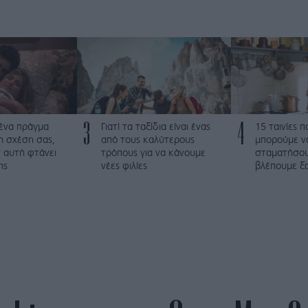
3
4
 ένα πράγμα
Γιατί τα ταξίδια είναι ένας
15 ταινίες 
τη σχέση σας,
από τους καλύτερους
μπορούμε ν
 αυτή φτάνει
τρόπους για να κάνουμε
σταματήσου
ης
νέες φιλίες
βλέπουμε ξα