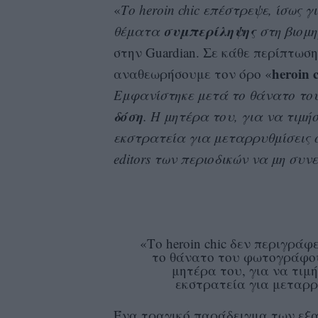
«
Το heroin chic επέστρεψε, ίσως 
συμπερίληψης
θέματα
στη βιομη
στην Guardian. Σε κάθε περίπτωσ
heroin
αναθεωρήσουμε τον όρο «
Εμφανίστηκε μετά το θάνατο τ
δόση
. Η μητέρα του, για να τιμήσ
εκστρατεία για μεταρρυθμίσεις σ
editors των περιοδικών να μη συν
«Το heroin chic δεν περιγράφ
το θάνατο του φωτογράφου 
μητέρα του, για να τιμή
εκστρατεία για μεταρρυ
Ένα τραγικό παράδειγμα των εξα