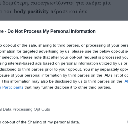
ι δριμύτερη, παραγκωνίζοντας για ακόμα μία
body positivity
μα του
πέρασε και δεν
re -
Do Not Process My Personal Information
trend
Chrissy King
ά
», γράφει η
, συγγραφέας
ion Project: How Understanding Racism and Diet
to opt-out of the sale, sharing to third parties, or processing of your per
ο πρότζεκτ της
d Collective Freedom» (Τ
formation for targeted advertising by us, please use the below opt-out s
r selection. Please note that after your opt-out request is processed y
ας
: Πώς η κατανόηση του ρατσισμού και της
eing interest-based ads based on personal information utilized by us or
άει να καλλιεργήσουμε τη χαρά και να
disclosed to third parties prior to your opt-out. You may separately opt-
losure of your personal information by third parties on the IAB’s list of
Αντίο, καμπύλες
ερία). «
: Το heroin chic
. This information may also be disclosed by us to third parties on the
IA
 του New York Post πριν από μερικούς μήνες.
Participants
that may further disclose it to other third parties.
oin chic καλά κρατεί, πρέπει να απαλλαγούμε
ε η Alaina Demopoulos στην Guardian.
l Data Processing Opt Outs
Ozempic
αρακτηριστικά, το
είναι ένα φάρμακο
o opt-out of the Sharing of my personal data.
τικούς
TikTok
. Όμως η προώθησή του στο
σαν