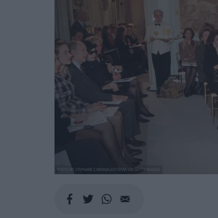
PHOTO BY STEPHANE CARDINALE/SYGMA VIA GETTY IMAGES