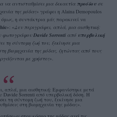
προόδου
για να αντισταθμίσει μια δεκαετία
σε
χανία της μόδας
» γράφει η Alaina Demopoulos
η όμως, η συντάκτρια μάς παρακινεί να
chic
»: «
Δεν περιγράφει, απλά, μια αισθητική:
Davide Sorrenti
υπερβολική
ου φωτογράφου
από
ει τη σύντομη ζωή του, ξεκίνησε μια
τη βιομηχανία της μόδας, ζητώντας από τους
εργάζονται με χρήστες
».
ει, απλά, μια αισθητική: Εμφανίστηκε μετά
Davide Sorrenti από υπερβολική δόση. Η
σει τη σύντομη ζωή του, ξεκίνησε μια
θμίσεις στη βιομηχανία της μόδας».
ρτήσεων στον κόσμο της μόδας ανά τις