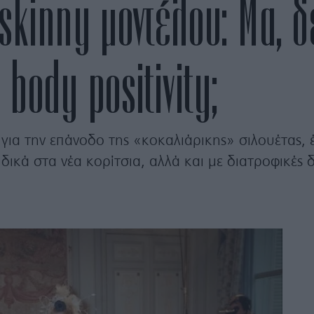
skinny μοντέλου: Μα, δ
 body positivity;
για την επάνοδο της «κοκαλιάρικης» σιλουέτας, 
δικά στα νέα κορίτσια, αλλά και με διατροφικές δ