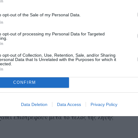
In
φημολογείται μάλιστα ότι το παίρνουν οι
λείψεις αποθεμάτων
για τους ανθρώπους που
o opt-out of the Sale of my Personal Data.
In
δή για διαβητικούς.
to opt-out of processing my Personal Data for Targeted
ing.
In
o opt-out of Collection, Use, Retention, Sale, and/or Sharing
ersonal Data that Is Unrelated with the Purposes for which it
ο που συνταγογραφείται για διαβητικούς.
lected.
ikTok σαν γρήγορη λύση απώλειας βάρους
In
 παίρνουν οι Kardashians- έχει οδηγήσει σε
α τους ανθρώπους που το χρειάζονται
CONFIRM
 δηλαδή για διαβητικούς.
εια
βάρους
προσωρινή
είναι
. Σύμφωνα με
Data Deletion
Data Access
Privacy Policy
 & Therapeutics), στα δύο τρία των
αθεί επιστρέφουν μετά το τέλος της λήψης