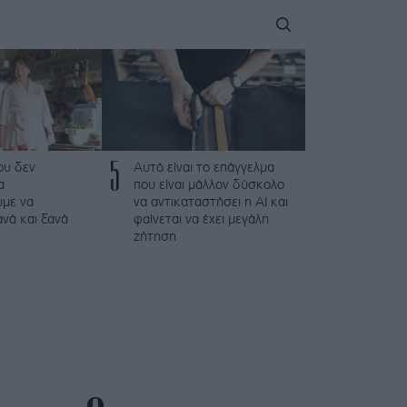
5
που δεν
Αυτό είναι το επάγγελμα
α
που είναι μάλλον δύσκολο
με να
να αντικαταστήσει η AI και
νά και ξανά
φαίνεται να έχει μεγάλη
ζήτηση