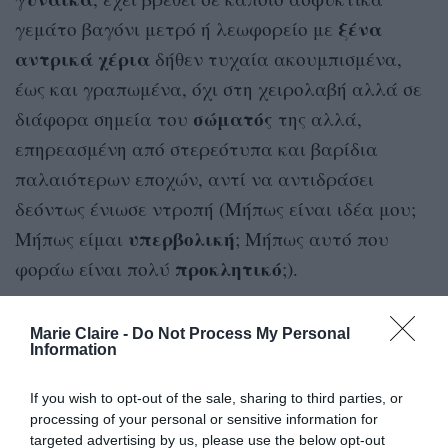
ξένα
γεμάτο βαγόνι μετρό ή λεωφορείο με
αντρικά χέρια
δήθεν τυχαία ακουμπισμένα,
έως και γραπωμένα, όχι στη χειρολαβή αλλά σε
σώματός
διάφορα σημεία του
της αλλά,
επηρεασμένη από στερεότυπα και βαρίδια
παλαιότερων εποχών, αντί να αντιδράσει
δεόντως ένιωσε ντροπή (Μήπως είναι ιδέα μου;
υπερβολική
Μήπως είμαι
; Μήπως αυτό που
προκλητικό
φοράω είναι πολύ
;).
εγκυμοσύνης
Στη διάρκεια της
μου όποτε δεν
Marie Claire -
Do Not Process My Personal
έβρισκα θέση έπιανα τον εαυτό μου να κοιτάει
Information
καθιστούς
σχεδόν παρακλητικά τους
If you wish to opt-out of the sale, sharing to third parties, or
συνεπιβάτες
μου, τουρλώνοντας την κοιλιά
processing of your personal or sensitive information for
μου για να το καταστήσω όσο το δυνατόν πιο
targeted advertising by us, please use the below opt-out