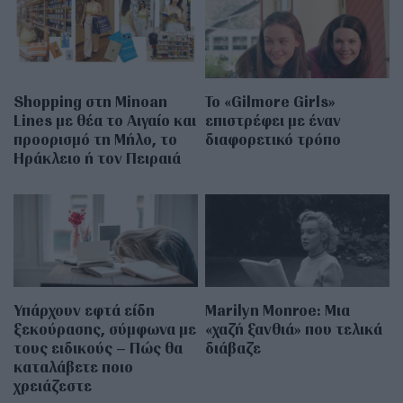
Shopping στη Minoan
Το «Gilmore Girls»
Lines με θέα το Αιγαίο και
επιστρέφει με έναν
προορισμό τη Μήλο, το
διαφορετικό τρόπο
Ηράκλειο ή τον Πειραιά
Υπάρχουν εφτά είδη
Marilyn Monroe: Μια
ξεκούρασης, σύμφωνα με
«χαζή ξανθιά» που τελικά
τους ειδικούς – Πώς θα
διάβαζε
καταλάβετε ποιο
χρειάζεστε