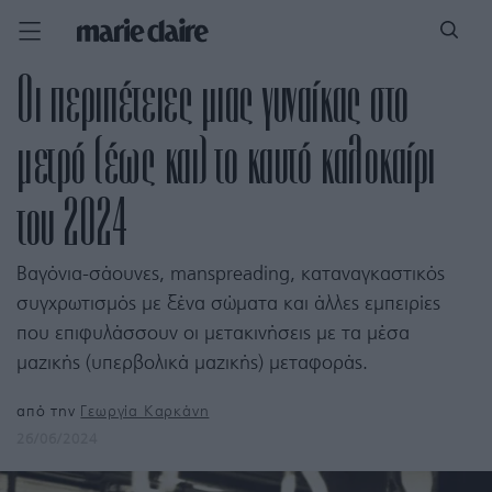
Οι περιπέτειες μιας γυναίκας στο
μετρό (έως και) το καυτό καλοκαίρι
του 2024
Βαγόνια-σάουνες, manspreading, καταναγκαστικός
συγχρωτισμός με ξένα σώματα και άλλες εμπειρίες
που επιφυλάσσουν οι μετακινήσεις με τα μέσα
μαζικής (υπερβολικά μαζικής) μεταφοράς.
από την
Γεωργία Καρκάνη
26/06/2024