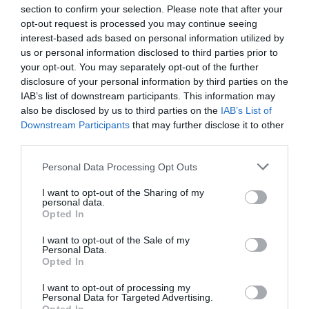
section to confirm your selection. Please note that after your
σαφές ότι δεν είχα παραφάει. Μερικές φορές
opt-out request is processed you may continue seeing
είχε αποτέλεσμα, όχι πάντα.
interest-based ads based on personal information utilized by
us or personal information disclosed to third parties prior to
Πιστεύω επίσης ότι θα έπρεπε να υπάρχει έστω
your opt-out. You may separately opt-out of the further
disclosure of your personal information by third parties on the
ένας κανόνας σεβασμού προς τις γυναίκες σε
IAB’s list of downstream participants. This information may
έμμηνο ρύση
, που μπορεί να υποφέρουμε από
also be disclosed by us to third parties on the
IAB’s List of
Downstream Participants
that may further disclose it to other
κράμπες,
εξάντληση
πόνο, ζαλάδες,
-και άλλα
third parties.
συμπτώματα για τα οποία διστάζαμε μέχρι πριν
Personal Data Processing Opt Outs
από λίγα χρόνια να μιλήσουμε ανοιχτά- και να
χρειαζόμαστε εναγωνίως ένα ελεύθερο κάθισμα.
I want to opt-out of the Sharing of my
personal data.
Opted In
Διαχρονικά στα ΜΜΜ, ζω το λεγόμενο
I want to opt-out of the Sale of my
manspreading
, με συνεπιβάτες που ανοίγουν τα
Personal Data.
Opted In
πόδια τους σαν να προσπαθούν να αερίσουν όσο
το δυνατόν πιο αποτελεσματικά το γενετικό
I want to opt-out of processing my
Personal Data for Targeted Advertising.