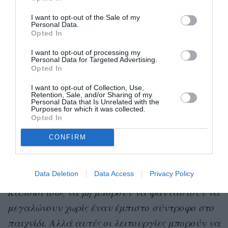
41%
τρία
το
ιδανικά
και πάνω. Αυτό φυσικά
I want to opt-out of the Sale of my
Personal Data.
έρχεται σε αντίθεση με την πραγματικότητα,
Opted In
όπου κάνουμε παιδιά σε όλο και μεγαλύτερη
I want to opt-out of processing my
ηλικία (αν κάνουμε γενικώς) και οι οικογένειες
Personal Data for Targeted Advertising.
Opted In
λυγίζουν από το κόστος της φροντίδας τους,
I want to opt-out of Collection, Use,
αλλά και από τη δυσκολία να τους προσφέρουν
Retention, Sale, and/or Sharing of my
Personal Data that Is Unrelated with the
καθημερινά τον χρόνο και την προσοχή που
Purposes for which it was collected.
Opted In
χρειάζονται.
CONFIRM
Φυσικά, όπως επισημαίνει και η αρθρογράφος
Chiara Dello Joio
του Atlantic,
,
«οι αδερφικές
Data Deletion
Data Access
Privacy Policy
σχέσεις είναι πλούσιες και σε διαμορφώνουν.
Κάποιοι ίσως να μη μπορούν να φανταστούν να
μεγαλώνουν χωρίς έναν έμπιστο σύντροφο στο
παιχνίδι. Αλλά αυτές οι λειτουργίες μπορούν να