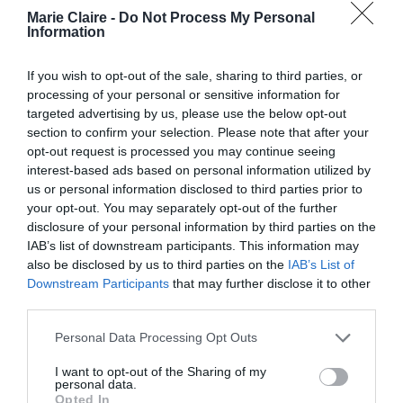
Marie Claire -
Do Not Process My Personal
Information
Ειδικά η βιομηχανία του Χόλιγουντ,
όπως επισημαίνει το The Atlantic, τιμά
If you wish to opt-out of the sale, sharing to third parties, or
ένα αμερικανικό πρότυπο πολύτεκνης
processing of your personal or sensitive information for
οικογένειας «που έχει πάψει να
targeted advertising by us, please use the below opt-out
αποτελεί τον κανόνα από τη δεκαετία
section to confirm your selection. Please note that after your
του 1850».
opt-out request is processed you may continue seeing
interest-based ads based on personal information utilized by
Σήμερα οι οικογένειες όχι μόνο κάνουν λιγότερα
us or personal information disclosed to third parties prior to
μοναχοπαίδια
πιο κοινά
your opt-out. You may separately opt-out of the further
παιδιά αλλά τα
είναι
disclosure of your personal information by third parties on the
ποτέ
από
. Σύμφωνα με αμερικανικές
IAB’s list of downstream participants. This information may
στατιστικές, ο αριθμός παιδιών ανά γυναίκα
also be disclosed by us to third parties on the
IAB’s List of
Downstream Participants
that may further disclose it to other
3,6
1957
1,7
2021
μειώθηκε από
το
σε
το
. Παρ’
third parties.
86%
όλα αυτά, το
των συμμετεχόντων σε
Personal Data Processing Opt Outs
έρευνα του 2015 (Pew Research Center)
εξακολουθούσε να πιστεύει ότι οι οικογένειες θα
I want to opt-out of the Sharing of my
personal data.
τουλάχιστον
δύο
έπρεπε να έχουν
παιδιά – και
Opted In