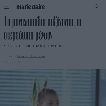
Τα μοναχοπαίδια αυξάνονται, τα
στερεότυπα μένουν
Ξεκινώντας από τον ίδιο τον όρο.
από την
Γεωργία Καρκάνη
17/05/2026