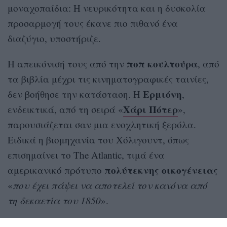
μοναχοπαίδια: Η νευρικότητα και η δυσκολία
προσαρμογή τους έκανε πιο πιθανό ένα
διαζύγιο, υποστήριζε.
ποπ κουλτούρα
Η απεικόνισή τους από την
, από
τα βιβλία μέχρι τις κινηματογραφικές ταινίες,
Ερμιόνη
δεν βοήθησε την κατάσταση. Η
,
Χάρι Πότερ
ενδεικτικά, από τη σειρά «
»,
παρουσιάζεται σαν μια ενοχλητική ξερόλα.
Ειδικά η βιομηχανία του Χόλιγουντ, όπως
επισημαίνει το The Atlantic, τιμά ένα
πολύτεκνης οικογένειας
αμερικανικό πρότυπο
«
που έχει πάψει να αποτελεί τον κανόνα από
τη δεκαετία του 1850
».