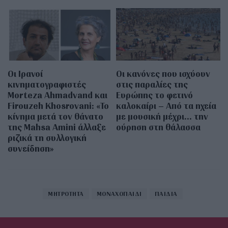
Οι Ιρανοί
Οι κανόνες που ισχύουν
κινηματογραφιστές
στις παραλίες της
Morteza Ahmadvand και
Ευρώπης το φετινό
Firouzeh Khosrovani: «Το
καλοκαίρι – Από τα ηχεία
κίνημα μετά τον θάνατο
με μουσική μέχρι… την
της Mahsa Amini άλλαξε
ούρηση στη θάλασσα
ριζικά τη συλλογική
συνείδηση»
ΜΗΤΡΟΤΗΤΑ
ΜΟΝΑΧΟΠΑΙΔΙ
ΠΑΙΔΙΑ