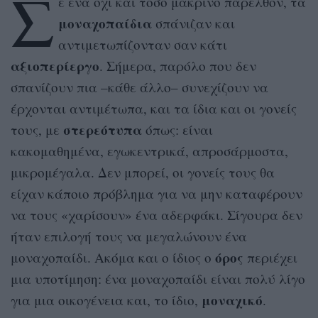
Σ
ε ένα όχι και τόσο μακρινό παρελθόν, τα
μοναχοπαίδια
σπάνιζαν και
αντιμετωπίζονταν σαν κάτι
αξιοπερίεργο
. Σήμερα, παρόλο που δεν
σπανίζουν πια –κάθε άλλο– συνεχίζουν να
έρχονται αντιμέτωπα, και τα ίδια και οι γονείς
στερεότυπα
τους, με
όπως: είναι
κακομαθημένα, εγωκεντρικά, απροσάρμοστα,
μικρομέγαλα. Δεν μπορεί, οι γονείς τους θα
είχαν κάποιο πρόβλημα για να μην καταφέρουν
να τους «χαρίσουν» ένα αδερφάκι. Σίγουρα δεν
ήταν επιλογή τους να μεγαλώνουν ένα
όρος
μοναχοπαίδι. Ακόμα και ο ίδιος ο
περιέχει
μια υποτίμηση: ένα μοναχοπαίδι είναι πολύ λίγο
μοναχικό
για μια οικογένεια και, το ίδιο,
.