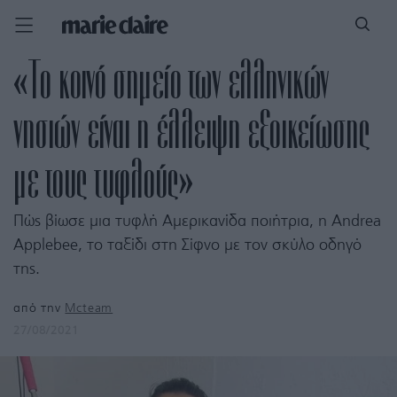
«Το κοινό σημείο των ελληνικών
νησιών είναι η έλλειψη εξοικείωσης
με τους τυφλούς»
Πώς βίωσε μια τυφλή Αμερικανίδα ποιήτρια, η Andrea
Applebee, το ταξίδι στη Σίφνο με τον σκύλο οδηγό
της.
από την
Mcteam
27/08/2021