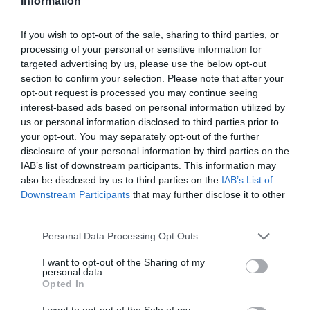
Information
σημείο είναι η έλλειψη εξοικείωσης με τυφλούς.
Σίφνο
Τους 2 μήνες που έμεινα στη
έζησα
If you wish to opt-out of the sale, sharing to third parties, or
ανθρώπους
μερικές όμορφες εμπειρίες με
που
processing of your personal or sensitive information for
targeted advertising by us, please use the below opt-out
εξυπηρέτησαν
με
να βρω το δρόμο προς τη
section to confirm your selection. Please note that after your
θάλασσα, πίσω στο τραπέζι μου, ενώ μανάβηδες
opt-out request is processed you may continue seeing
interest-based ads based on personal information utilized by
διάλεξαν για εμένα με φροντίδα τα τρόφιμα.
us or personal information disclosed to third parties prior to
δρόμοι
προσβάσιμοι
Οι
δεν είναι
, αντιθέτως
your opt-out. You may separately opt-out of the further
είναι επικίνδυνοι. Στον κυρίως πεζόδρομο
disclosure of your personal information by third parties on the
IAB’s list of downstream participants. This information may
γινόντουσαν έργα αλλά πάντα ένας εργάτης
also be disclosed by us to third parties on the
IAB’s List of
με έπαιρνε από το μπράτσο να με κατευθύνει.
Downstream Participants
that may further disclose it to other
third parties.
Το ίδιο και στη διασταύρωση του λεωφορείου
στην Απολλωνία. Ο ελεγκτής κατέβαινε για να
Personal Data Processing Opt Outs
περάσουμε μαζί απέναντι. Οι κίνδυνοι το
I want to opt-out of the Sharing of my
personal data.
αγχωτικό
έκαναν πολύ
να παίρνω μαζί μου στη
Opted In
θάλασσα και στο λεωφορείο τον σκύλο οδηγό
I want to opt-out of the Sale of my