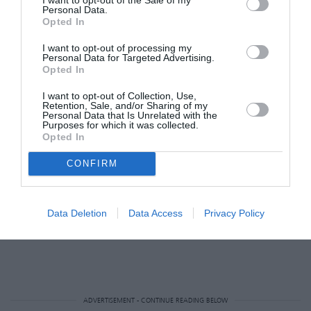
μου, γι’ αυτό μοιραζόμασταν το πρωί και το
Personal Data.
Opted In
βράδυ τις στιγμές μας στο χωριό
».
I want to opt-out of processing my
Personal Data for Targeted Advertising.
ανάρτηση
Δες την
:
Opted In
I want to opt-out of Collection, Use,
Retention, Sale, and/or Sharing of my
Personal Data that Is Unrelated with the
Purposes for which it was collected.
Opted In
CONFIRM
Data Deletion
Data Access
Privacy Policy
ADVERTISEMENT - CONTINUE READING BELOW