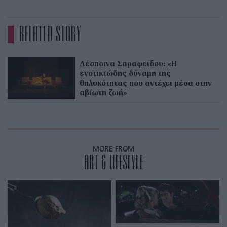
RELATED STORY
Δέσποινα Σαραφείδου: «Η
ενστικτώδης δύναμη της
θηλυκότητας που αντέχει μέσα στην
αβίωτη ζωή»
MORE FROM
ART & LIFESTYLE