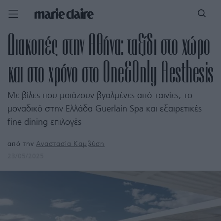
Διακοπές στην Αθήνα: ταξίδι στο χώρο
και στο χρόνο στο One&Only Aesthesis
Με βίλες που μοιάζουν βγαλμένες από ταινίες, το
μοναδικό στην Ελλάδα Guerlain Spa και εξαιρετικές
fine dining επιλογές
από την
Αναστασία Καμβύση
23/05/2025