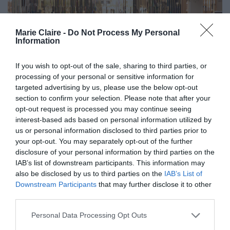
Marie Claire -
Do Not Process My Personal
Information
If you wish to opt-out of the sale, sharing to third parties, or
processing of your personal or sensitive information for
targeted advertising by us, please use the below opt-out
section to confirm your selection. Please note that after your
opt-out request is processed you may continue seeing
Λαμπερό και φωτεινό στη διάρκεια της μέρας το
interest-based ads based on personal information utilized by
us or personal information disclosed to third parties prior to
εστιατόριο Ora by Ettore Botrini, μεταμορφώνεται
your opt-out. You may separately opt-out of the further
τα βράδια σε ιδανικό σκηνικό για
disclosure of your personal information by third parties on the
χολιγουντιανές εμφανίσεις. Στα γύρω τραπέζια
IAB’s list of downstream participants. This information may
also be disclosed by us to third parties on the
IAB’s List of
ανάμεσα σε ερωτευμένα ζευγάρια, οικογένειες
Downstream Participants
that may further disclose it to other
που δοκιμάζουν όλο το μενού και επιχειρηματίες
third parties.
που γιορτάζουν μια επιτυχημένη μέρα, ελαφρά
Personal Data Processing Opt Outs
κρυμμένος στα διακριτικά σεπαρέ, γευματίζει