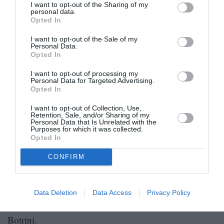
I want to opt-out of the Sharing of my
όλο και κάποιος διάσημος.
personal data.
Opted In
I want to opt-out of the Sale of my
Personal Data.
Opted In
I want to opt-out of processing my
Personal Data for Targeted Advertising.
Opted In
I want to opt-out of Collection, Use,
Retention, Sale, and/or Sharing of my
Personal Data that Is Unrelated with the
Purposes for which it was collected.
Opted In
CONFIRM
Δεν σε νοιάζει, έτσι κι αλλιώς, δεν μπορείς να
Data Deletion
Data Access
Privacy Policy
πάρεις τα μάτια σου από τα πιάτα του Ettore
Botrini.