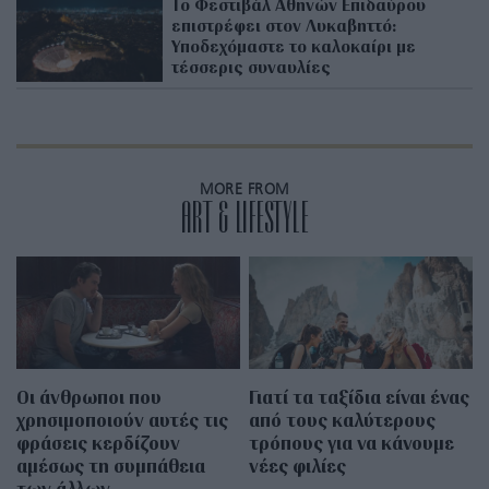
Το Φεστιβάλ Αθηνών Επιδαύρου
επιστρέφει στον Λυκαβηττό:
Υποδεχόμαστε το καλοκαίρι με
τέσσερις συναυλίες
MORE FROM
ART & LIFESTYLE
Οι άνθρωποι που
Γιατί τα ταξίδια είναι ένας
χρησιμοποιούν αυτές τις
από τους καλύτερους
φράσεις κερδίζουν
τρόπους για να κάνουμε
αμέσως τη συμπάθεια
νέες φιλίες
των άλλων