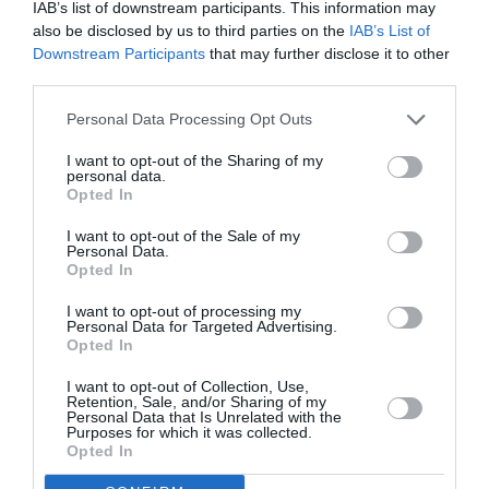
IAB’s list of downstream participants. This information may
also be disclosed by us to third parties on the
IAB’s List of
Downstream Participants
that may further disclose it to other
third parties.
Personal Data Processing Opt Outs
I want to opt-out of the Sharing of my
personal data.
Opted In
I want to opt-out of the Sale of my
Personal Data.
Opted In
Το Εθνικό Θέατρο Βουλγαρίας «Ιβάν Βάζοφ»
I want to opt-out of processing my
συναντά τους Tiger Lillies, ζωντανά επί σκηνής,
Personal Data for Targeted Advertising.
Opted In
σε μια παράσταση που διαβάζει τις
Βάκχες
ως
σύγκρουση ανάμεσα στη διονυσιακή
I want to opt-out of Collection, Use,
Retention, Sale, and/or Sharing of my
απορρύθμιση και την απολλώνια τάξη,
Personal Data that Is Unrelated with the
Purposes for which it was collected.
δοκιμάζοντας τα όρια της λογικής, των θεσμών
Opted In
και του φόβου απέναντι στο «άλλο». Με τους