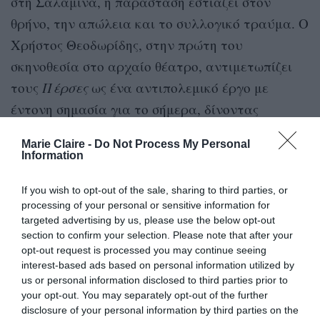
στη Σαλαμίνα, η παράσταση εστιάζει στον
θρήνο, την απώλεια και το συλλογικό τραύμα. Ο
Χρήστος Θεοδωρίδης, στην πρώτη του
σκηνοθεσία στο αρχαίο θέατρο, αντιμετωπίζει
τους
Πέρσες
ως ένα αντιπολεμικό έργο με
έντονη σημασία για το σήμερα, δίνοντας
κεντρικό ρόλο στον Χορό, συνεχίζοντας τη
Marie Claire -
Do Not Process My Personal
νοητή πορεία που διανύει τα τελευταία χρόνια
Information
με έργα πολιτικά φορτισμένα και (
Σ’ εσάς που
If you wish to opt-out of the sale, sharing to third parties, or
με ακούτε,
Ποιος σκότωσε τον πατέρα μου,
processing of your personal or sensitive information for
Συνέδριο για το Ιράν
κ.ά.). Πρωταγωνιστούν:
targeted advertising by us, please use the below opt-out
Μαρία Ναυπλιώτου
Δημήτρης Καταλειφός
,
,
section to confirm your selection. Please note that after your
opt-out request is processed you may continue seeing
Αναστάσης Ροϊλός
Σταύρος Σβήγκος
,
,
interest-based ads based on personal information utilized by
us or personal information disclosed to third parties prior to
10 &11/07 στις 21:00:
Βάκχες
του Ευριπίδη σε
your opt-out. You may separately opt-out of the further
disclosure of your personal information by third parties on the
σκηνοθεσία Javor Gardev