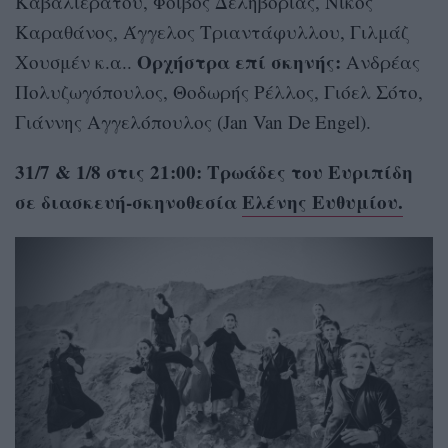
Καβαλιεράτου, Φοίβος Δεληβοριάς, Νίκος
Καραθάνος, Άγγελος Τριαντάφυλλου, Γιλμάζ
Ορχήστρα επί σκηνής:
Χουσμέν κ.α..
Ανδρέας
Πολυζωγόπουλος, Θοδωρής Ρέλλος, Γιόελ Σότο,
Γιάννης Αγγελόπουλος (Jan Van De Engel).
31/7 & 1/8 στις 21:00: Τρωάδες του Ευριπίδη
σε διασκευή-σκηνοθεσία
Ελένης Ευθυμίου.