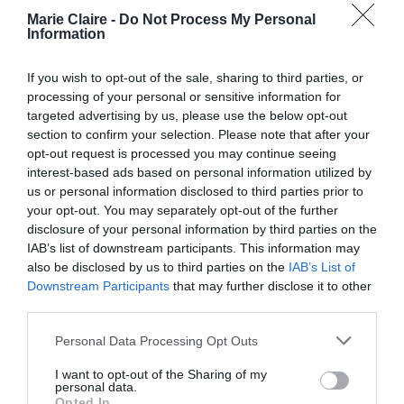
Marie Claire -
Do Not Process My Personal
δρομάκια, οι τρούλοι των εκκλησιών αλλά και η
Information
μορφολογία
εδάφους
ίδια η
του
πρωταγωνιστούν στις συνθέσεις της.
If you wish to opt-out of the sale, sharing to third parties, or
processing of your personal or sensitive information for
targeted advertising by us, please use the below opt-out
ανθρώπινη παρουσία
Η
είναι τόσο
section to confirm your selection. Please note that after your
διακριτική
, ώστε οι οικισμοί φαντάζουν έρημοι.
opt-out request is processed you may continue seeing
interest-based ads based on personal information utilized by
ηλικιωμένες
Οι λιγοστές
γυναίκες και τα
us or personal information disclosed to third parties prior to
παιδιά
που εμφανίζονται στις φωτογραφίες της
your opt-out. You may separately opt-out of the further
έχουν τοποθετηθεί σκηνογραφικά
disclosure of your personal information by third parties on the
IAB’s list of downstream participants. This information may
εξυπηρετώντας την εικονογραφική της γραφή.
also be disclosed by us to third parties on the
IAB’s List of
Σχεδόν εκατό χρόνια αργότερα, οι εικόνες (σε
Downstream Participants
that may further disclose it to other
third parties.
σύγχρονες ψηφιακές εκτυπώσεις) επιστρέφουν
στον τόπο δημιουργίας τους και συνδιαλέγονται
Personal Data Processing Opt Outs
με ένα διαφορετικό πια νησιωτικό χώρο.
I want to opt-out of the Sharing of my
personal data.
Opted In