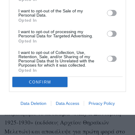
I want to opt-out of the Sale of my
Personal Data.
Opted In
Η ανθρώπινη παρουσία είναι τόσο
διακριτική, ώστε οι οικισμοί
I want to opt-out of processing my
φαντάζουν έρημοι. Οι λιγοστές
Personal Data for Targeted Advertising.
ηλικιωμένες γυναίκες και τα παιδιά
Opted In
που εμφανίζονται στις φωτογραφίες
της έχουν τοποθετηθεί σκηνογραφικά
I want to opt-out of Collection, Use,
Retention, Sale, and/or Sharing of my
εξυπηρετώντας την εικονογραφική της
Personal Data that Is Unrelated with the
γραφή.
Purposes for which it was collected.
Opted In
Η Έλλη Σουγιουλτζόγλου-Σεραϊδάρη
CONFIRM
παραχώρησε το φωτογραφικό της έργο στο
Μουσείο Μπενάκη το 1984. Τρία χρόνια
Δημήτρης Τσίτουρας
αργότερα, ο συλλέκτης
Data Deletion
Data Access
Privacy Policy
λεύκωμα
επιμελήθηκε το
«Nelly’s. Σαντορίνη
1925-1930» (εκδόσεις Αρχείου Θηραϊκών
Μελετών) και αποκάλυψε για πρώτη φορά στο