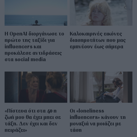
Η OpenAI διοργάνωσε το
Καλοκαιρινές εικόνες
πρώτο της ταξίδι για
διασημοτήτων που μας
influencers και
εμπνέουν έως σήμερα
προκάλεσε αντιδράσεις
στα social media
«Πίστευα ότι στα 40 η
Οι «loneliness
ζωή μου θα έχει μπει σε
influencers» κάνουν τη
τάξη. Δεν έχει και δεν
μοναξιά να μοιάζει με
πειράζει»
τάση