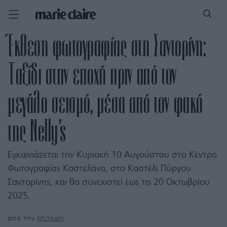
Έκθεση φωτογραφίας στη Σαντορίνη:
Ταξίδι στην εποχή πριν από τον
μεγάλο σεισμό, μέσα από τον φακό
της Nelly’s
Εγκαινιάζεται την Κυριακή 10 Αυγούστου στο Κέντρο
Φωτογραφίας Καστελάνα, στο Καστέλι Πύργου
Σαντορίνης, και θα συνεχιστεί έως τις 20 Οκτωβρίου
2025.
από την
Mcteam