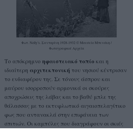
Φωτ. Nelly’s. Σαντορίνη 1928-1932 © Μουσείο Μπενάκη /
Φωτογραφικά Αρχεία
ηφαιστειακό
τοπίο
Το απόκρημνο
και η
αρχιτεκτονική
ιδιαίτερη
του νησιού κέντρισαν
το ενδιαφέρον της. Σε τόνους άσπρου και
μαύρου ισορροπούν αρμονικά οι σκούρες
αποχρώσεις της λάβας και το βαθύ μπλε της
θάλασσας με το εκτυφλωτικό αιγαιοπελαγίτικο
φως που αντανακλά στην επιφάνεια των
σπιτιών. Οι καμπύλες που διαγράφουν οι σκιές
των κτηρίων, οι καμάρες στα γραφικά