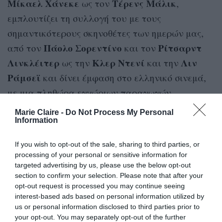
Μίκαελ Χάνεκε
Τέρενς Μάλικ
ως τον
,
εμπλουτίζει τη συλλογή του με τους
σημαντικότερους σκηνοθέτες των ημερών μας,
Πάολο Σορεντίνο
Ρίτσαρντ
από τον
και τον
Λινκλέιτερ
Κλερ Ντενί
Λιν
ως την
και την
Ράμσεϊ
και δίνει έμφαση στο ελληνικό σινεμά,
με μια πληθώρα εγχώριων παραγωγών,
βραβευμένων σε διεθνή φεστιβάλ, από
Marie Claire -
Do Not Process My Personal
Γιώργος Λάνθιμος
Information
σκηνοθέτες όπως ο
, ο
Παντελής Βούλγαρης
Πάνος Κούτρας.
και ο
If you wish to opt-out of the sale, sharing to third parties, or
Παράλληλα, παρουσιάζει πέντε θεματικές
processing of your personal or sensitive information for
συλλογές-προτάσεις για τους πρώτους
targeted advertising by us, please use the below opt-out
section to confirm your selection. Please note that after your
Αφιέρωμα στα 80s
συνδρομητές του.
μέσα από
opt-out request is processed you may continue seeing
ταινίες που διαδραματίζονται στην τόσο
interest-based ads based on personal information utilized by
us or personal information disclosed to third parties prior to
New
αγαπημένη δεκαετία της ποπ κουλτούρας.
your opt-out. You may separately opt-out of the further