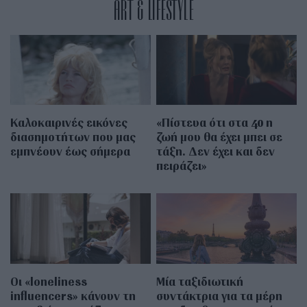
ART & LIFESTYLE
Καλοκαιρινές εικόνες
«Πίστευα ότι στα 40 η
διασημοτήτων που μας
ζωή μου θα έχει μπει σε
εμπνέουν έως σήμερα
τάξη. Δεν έχει και δεν
πειράζει»
Οι «loneliness
Μία ταξιδιωτική
influencers» κάνουν τη
συντάκτρια για τα μέρη