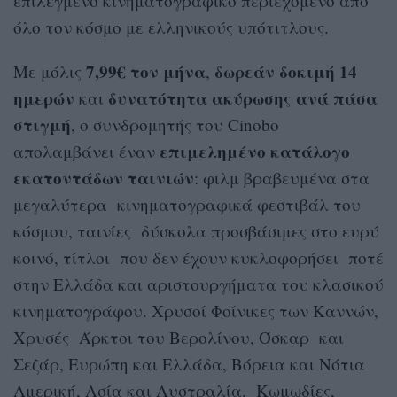
επιλεγμένο κινηματογραφικό περιεχόμενο από
όλο τον κόσμο με ελληνικούς υπότιτλους.
7,99€ τον μήνα
δωρεάν δοκιμή 14
Με μόλις
,
ημερών
δυνατότητα ακύρωσης ανά πάσα
και
στιγμή
, ο συνδρομητής του Cinobo
επιμελημένο κατάλογο
απολαμβάνει έναν
εκατοντάδων ταινιών
: φιλμ βραβευμένα στα
μεγαλύτερα κινηματογραφικά φεστιβάλ του
κόσμου, ταινίες δύσκολα προσβάσιμες στο ευρύ
κοινό, τίτλοι που δεν έχουν κυκλοφορήσει ποτέ
στην Ελλάδα και αριστουργήματα του κλασικού
κινηματογράφου. Χρυσοί Φοίνικες των Καννών,
Χρυσές Άρκτοι του Βερολίνου, Όσκαρ και
Σεζάρ, Ευρώπη και Ελλάδα, Βόρεια και Νότια
Αμερική, Ασία και Αυστραλία. Κωμωδίες,