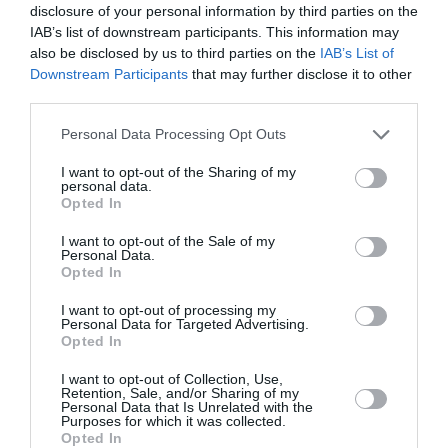
Era
με ένα σύνολο ταινιών από όλο τον κόσμο
disclosure of your personal information by third parties on the
IAB’s list of downstream participants. This information may
που έχουν ως θέμα τα νέα ξεκινήματα και τις
also be disclosed by us to third parties on the
IAB’s List of
. Los Thrillers
δεύτερες ευκαιρίες
με δυνατά
Downstream Participants
that may further disclose it to other
ισπανόφωνα θρίλερ που έχει λατρέψει το
third parties.
The Artist
ελληνικό κοινό.
με φιλμ βασισμένα
Personal Data Processing Opt Outs
στις ζωές μεγάλων προσωπικοτήτων από τον
I want to opt-out of the Sharing of my
IRIS
χώρο της τέχνης και του πολιτισμού.
personal data.
Opted In
Feature Awards
, αφιέρωμα που εγκαινιάζει τη
I want to opt-out of the Sale of my
συνεργασία με την Ελληνική Ακαδημία
Personal Data.
Opted In
Κινηματογράφου, με ελληνικές ταινίες
μυθοπλασίας που έχουν βραβευτεί την
I want to opt-out of processing my
Personal Data for Targeted Advertising.
τελευταία δεκαετία από την Ακαδημία.
Opted In
I want to opt-out of Collection, Use,
Στις 17 Μαρτίου, η πλατφόρμα εγκαινιάζει την
Retention, Sale, and/or Sharing of my
Personal Data that Is Unrelated with the
Πρεμιέρες Cinobo
Honeyland
κατηγορία
με το
Purposes for which it was collected.
Opted In