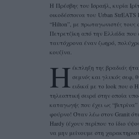
Η Πρέσβης του Ισραήλ, κυρία Ιρ
οικοδέσποινα του Urban StrEATS 
“Hilton”, με πρωταγωνιστές τους 
Πετρετζίκη από την Ελλάδα που ε
ταυτόχρονα έναν ζωηρό, πολύχρω
κουζίνα.
Η
έκπληξη της βραδιάς ήταν
σεμνός και γλυκός σεφ, 
ειδικά με το look που ο H
τηλεοπτική σειρά στην οποία υπ
καταγωγής που έχει ως “βιτρίνα”
φούρνο! Όταν λέω στον Granit ότι
Hardy (έχουν περίπου το ίδιο ύψο
να μην μείνουμε στη χαρακτηριστ