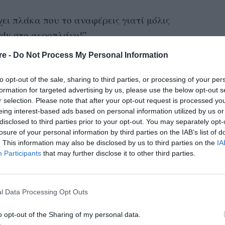
χει πλάκα που το αναφέρεις γιατί μόλις
rdy στο αεροπλάνο!”
παίζεται στις αίθουσες και η πιο πρόσφατη
re -
Do Not Process My Personal Information
είχα στο μυαλό μου τον Tom Hardy όπως
ε τη γενειάδα”, του εξηγώ.
to opt-out of the sale, sharing to third parties, or processing of your per
formation for targeted advertising by us, please use the below opt-out s
r selection. Please note that after your opt-out request is processed y
eing interest-based ads based on personal information utilized by us or
disclosed to third parties prior to your opt-out. You may separately opt-
losure of your personal information by third parties on the IAB’s list of
. This information may also be disclosed by us to third parties on the
IA
Participants
that may further disclose it to other third parties.
l Data Processing Opt Outs
o opt-out of the Sharing of my personal data.