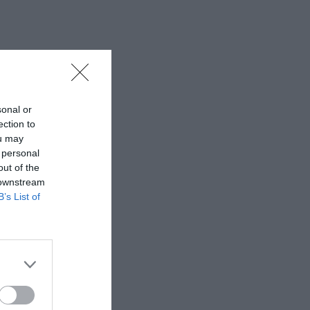
sonal or
ection to
ou may
 personal
out of the
 downstream
B’s List of