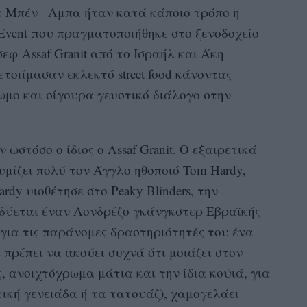
ίτ Μπέν –Αμπα ήταν κατά κάποιο τρόπο η
Event που πραγματοποιήθηκε στο ξενοδοχείο
σεφ Assaf Granit από το Ισραήλ και Άκη
τοιίμασαν εκλεκτό street food κάνοντας
μο και σίγουρα γευστικό διάλογο στην
 ωστόσο ο ίδιος ο Assaf Granit. Ο εξαιρετικά
θυμίζει πολύ τον Άγγλο ηθοποιό Tom Hardy,
ardy υιοθέτησε στο Peaky Blinders, την
οδύεται έναν Λονδρέζο γκάνγκστερ Εβραϊκής
 για τις παράνομες δραστηριότητές του ένα
 πρέπει να ακούει συχνά ότι μοιάζει στον
ς, ανοιχτόχρωμα μάτια και την ίδια κοψιά, για
ική γενειάδα ή τα τατουάζ), χαμογελάει