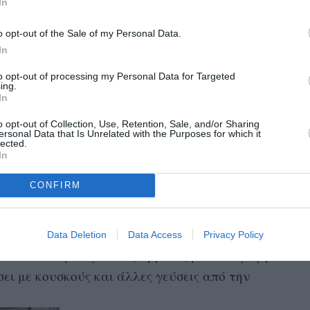
In
o opt-out of the Sale of my Personal Data.
In
to opt-out of processing my Personal Data for Targeted
ing.
μου τιμή να τον θυμίζω, είναι πολύ ωραίος
In
που λίγα λεπτά νωρίτερα είχε χαιρετίσει την
o opt-out of Collection, Use, Retention, Sale, and/or Sharing
ηλινής πρεσβείας στο Hilton, μιλώντας για τη
ersonal Data that Is Unrelated with the Purposes for which it
lected.
ώνει τους ανθρώπους αντί να τους χωρίζει και
In
ετικές κουλτούρες. Πολωνικής καταγωγής ο
CONFIRM
υ αντάλλασσε συναταγές με την Μαροκινή
ήκε καταφύγιο από τους Ναζί. “Οι δύο νέες
α τους πλάι – πλάι και είχαν παιδιά να
Data Deletion
Data Access
Privacy Policy
ε αποτέλεσμα εγώ ένας Εβραίος με καταγωγή
ι με κουσκούς και άλλες γεύσεις από την