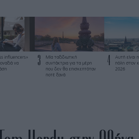
3
4
ss influencers»
Μία ταξιδιωτική
Αυτή είναι η
οναξιά να
συντάκτρια για τα μέρη
πόλη στον κ
τάση
που δεν θα επισκεπτόταν
2026
ποτέ ξανά