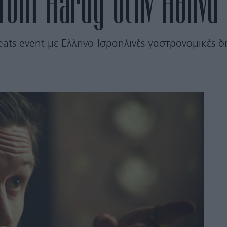
 Tom Hardy στην Αθήνα
ats event με Ελληνο-Ισραηλινές γαστρονομικές δη