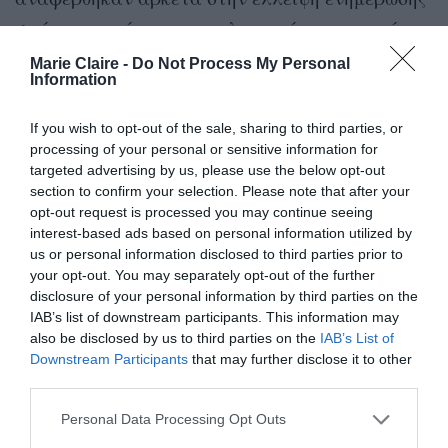
σε ό,τι αφορά τις επαγγελματικές προοπτικές
παιδιών
των ίδιων και των
τους.
Marie Claire -
Do Not Process My Personal
Information
«Από το σχολείο δεν μας έχουν βοηθήσει και
If you wish to opt-out of the sale, sharing to third parties, or
πολύ»
, ανέφεραν νέες γυναίκες από την
processing of your personal or sensitive information for
ηλικιακή ομάδα 18-29 ετών.
targeted advertising by us, please use the below opt-out
section to confirm your selection. Please note that after your
opt-out request is processed you may continue seeing
«Είχε έρθει κάποια στιγμή ένας σύμβουλος ΣΕΠ,
interest-based ads based on personal information utilized by
από ένα ιδιωτικό γραφείο, αλλά μας τα είπε
us or personal information disclosed to third parties prior to
όλα μέσα σε δύο ώρες κι έτσι δεν προλάβαμε να
your opt-out. You may separately opt-out of the further
disclosure of your personal information by third parties on the
Αυτό που καταλάβαμε
καταλάβουμε πολλά.
IAB’s list of downstream participants. This information may
ήταν ότι έπρεπε να το ψάξουμε μόνες μας.
also be disclosed by us to third parties on the
IAB’s List of
Downstream Participants
that may further disclose it to other
Από το φροντιστήριο, επίσης, μας είπαν λίγα
third parties.
πράγματα. Τα περισσότερα τα έψαξα εγώ,
Personal Data Processing Opt Outs
μαζί με τον μπαμπά μου».