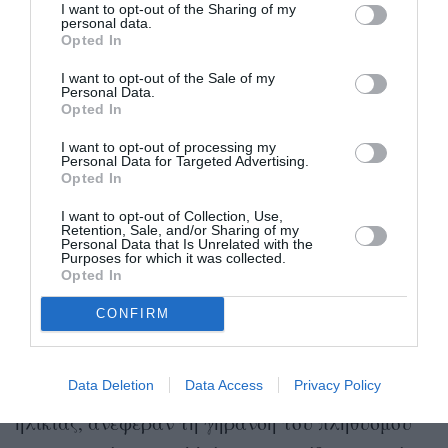
I want to opt-out of the Sharing of my
personal data.
Opted In
I want to opt-out of the Sale of my
Personal Data.
Opted In
I want to opt-out of processing my
Personal Data for Targeted Advertising.
Opted In
I want to opt-out of Collection, Use,
Retention, Sale, and/or Sharing of my
Personal Data that Is Unrelated with the
Photo by CoWomen on Unsplash
Purposes for which it was collected.
Opted In
Ανύπαρκτες ή περιορισμένες υποδομές σε
CONFIRM
εκπαίδευση και υγεία
Data Deletion
Data Access
Privacy Policy
Όλες σχεδόν οι συμμετέχουσες, ανεξαρτήτως
ηλικίας, ανέφεραν τη γήρανση του πληθυσμού