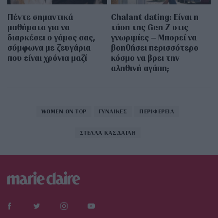
Πέντε σημαντικά
Chalant dating: Είναι η
μαθήματα για να
τάση της Gen Z στις
διαρκέσει ο γάμος σας,
γνωριμίες – Μπορεί να
σύμφωνα με ζευγάρια
βοηθήσει περισσότερο
που είναι χρόνια μαζί
κόσμο να βρει την
αληθινή αγάπη;
WOMEN ON TOP
ΓΥΝΑΙΚΕΣ
ΠΕΡΙΦΕΡΕΙΑ
ΣΤΕΛΛΑ ΚΑΣΔΑΓΛΗ