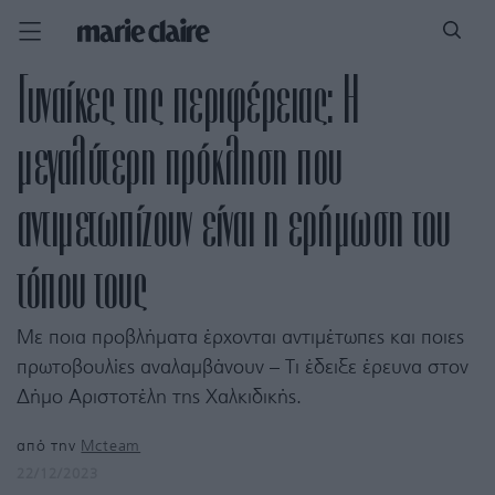
Γυναίκες της περιφέρειας: Η
μεγαλύτερη πρόκληση που
αντιμετωπίζουν είναι η ερήμωση του
τόπου τους
Με ποια προβλήματα έρχονται αντιμέτωπες και ποιες
πρωτοβουλίες αναλαμβάνουν – Τι έδειξε έρευνα στον
Δήμο Αριστοτέλη της Χαλκιδικής.
από την
Mcteam
22/12/2023