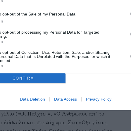
In
 ελευθερία σου. Ο Κουτλής την τοποθετεί σε
o opt-out of the Sale of my Personal Data.
ιητικό κείμενο του Βιριπάγιεφ
In
τρονικής μουσικής
τόσο καλά που απορούσα
to opt-out of processing my Personal Data for Targeted
ήσυχοι στα καθίσματά τους στην Κεντρική
ing.
In
να δω αυτή την παράσταση όρθια – ξέχασα να
ο πρωί που μιλήσαμε. (Γιώργο, ελπίζω να
o opt-out of Collection, Use, Retention, Sale, and/or Sharing
ersonal Data that Is Unrelated with the Purposes for which it
lected.
In
άλωσε στο Νέο Ηράκλειο όπου και επέστρεψε
υναίκα του, την ηθοποιό και συνεργάτιδά του
CONFIRM
οθέτη στο «Οξυγόνο»). «Ακούω πάντα τη
ώπων, της Ελένης και του Βασίλη (σ.σ.
Data Deletion
Data Access
Privacy Policy
. Στα έργα που έχει σκηνοθετήσει, ακόμη κι
γέλιο («Οι Παίχτες», «Ο Άνθρωπος απ’ το
τα δύσκολα και στενάχωρα. Στο «Οξυγόνο»,
νουαρίου στη Στέγη Ωνάση, το έργο ξεκινά με