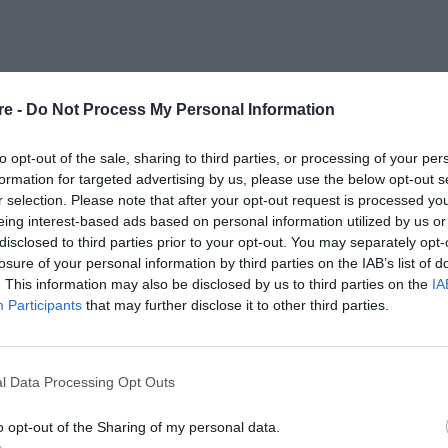
θρα μας
στα αποτελέσματα αναζήτησης
re -
Do Not Process My Personal Information
aire.gr on Google
to opt-out of the sale, sharing to third parties, or processing of your per
formation for targeted advertising by us, please use the below opt-out s
r selection. Please note that after your opt-out request is processed y
eing interest-based ads based on personal information utilized by us or
 του Ιβάν Βιριπάγιεφ
γεμάτη ανυπομονησία
disclosed to third parties prior to your opt-out. You may separately opt-
Γιώργος Κουτλής
στεί ο
αυτή τη φορά, ένας
losure of your personal information by third parties on the IAB’s list of
. This information may also be disclosed by us to third parties on the
IA
άλων επιτυχιών- παραστάσεων που συζητήθηκαν
Participants
that may further disclose it to other third parties.
«Οι Παίχτες», «Ο Άνθρωπος απ’ το Παντόλσκ»,
ίρι», «Ο Άσχημος»). Μέσα από τη ματιά του
 Σάσα και της Σάσα στο «Οξυγόνο»
δίνεται
l Data Processing Opt Outs
 θυμίζουν τις 10 Εντολές. Είναι μια ερωτική
o opt-out of the Sharing of my personal data.
στή το οξυγόνο, αυτό δηλαδή που σου δίνει