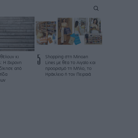
5
 θέλουν κι
Shopping στη Minoan
: Η 8χρονη
Lines με θέα το Αιγαίο και
κδίκησε από
προορισμό τη Μήλο, το
σίδα
Ηράκλειο ή τον Πειραιά
των