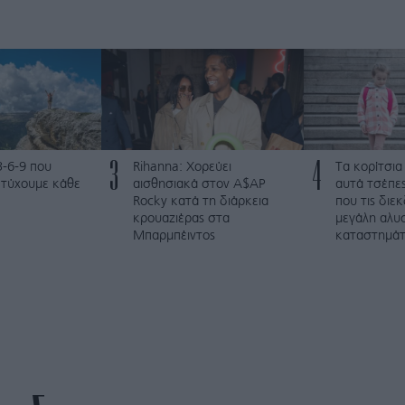
3
4
3-6-9 που
Rihanna: Χορεύει
Τα κορίτσια
ετύχουμε κάθε
αισθησιακά στον A$AP
αυτά τσέπες
Rocky κατά τη διάρκεια
που τις διε
κρουαζιέρας στα
μεγάλη αλυ
Μπαρμπέιντος
καταστημά