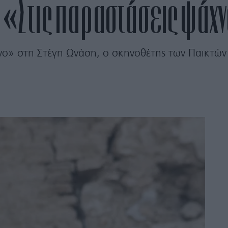
 «Στις παραστάσεις ψάχ
 στη Στέγη Ωνάση, ο σκηνοθέτης των Παικτών μ