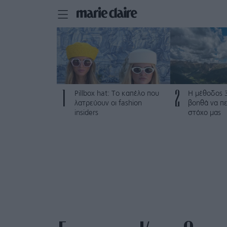
1
2
Pillbox hat: Το καπέλο που
Η μέθοδος 
λατρεύουν οι fashion
βοηθά να π
insiders
στόχο μας