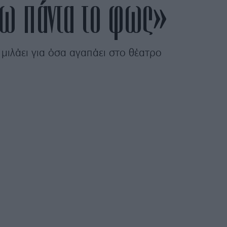
νω πάντα το φως»
ιλάει για όσα αγαπάει στο θέατρο