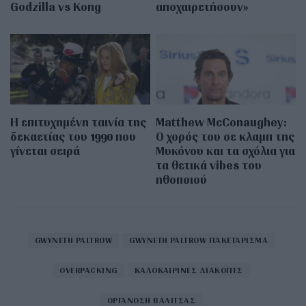
Godzilla vs Kong
αποχαιρετήσουν»
Η επιτυχημένη ταινία της
Matthew McConaughey:
δεκαετίας του 1990 που
Ο χορός του σε κλαμπ της
γίνεται σειρά
Μυκόνου και τα σχόλια για
τα θετικά vibes του
ηθοποιού
GWYNETH PALTROW
GWYNETH PALTROW ΠΑΚΕΤΑΡΙΣΜΑ
OVERPACKING
ΚΑΛΟΚΑΙΡΙΝΕΣ ΔΙΑΚΟΠΕΣ
ΟΡΓΑΝΩΣΗ ΒΑΛΙΤΣΑΣ