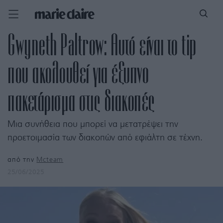
Gwyneth Paltrow: Αυτό είναι το tip
που ακολουθεί για έξυπνο
πακετάρισμα στις διακοπές
Μια συνήθεια που μπορεί να μετατρέψει την
προετοιμασία των διακοπών από εφιάλτη σε τέχνη.
από την
Mcteam
25/06/2025