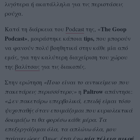
λιγότερα ή ακατάλληλα για τις περιστάσεις
ρούχα.
The Goop
Κατά τη διάρκεια του
Podcast
της, «
Podcast»
tips,
, μοιράστηκε κάποια
που μπορούν
να φανούν πολύ βοηθητικά στην κάθε μία από
εμάς, για την καλύτερη διαχείριση του χώρου
της
βαλίτσας
για τις διακοπές.
Στην ερώτηση
«Ποιο είναι το αντικείμενο που
Paltrow
πακετάρεις περισσότερο;»
η
απάντησε:
«Δεν πακετάρω υπερβολικά, επειδή είμαι τόσο
ψυχοπαθής όταν ετοιμάζομαι που κυριολεκτικά
δοκιμάζω τι θα φορέσω κάθε μέρα. Τα
επεξεργάζομαι όλα, τα απλώνω όλα, μου
μία τέλεια μικρή
παίρνει ώρες
. Ό
μως, έτσι έχω