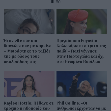
NEWS
Ήταν 26 ετών και
Πριγκίπισσα Ευγενία:
διαγνώστηκε με καρκίνο
Καλωσόρισε το τρίτο της
– Μοιράστηκε το ταξίδι
παιδί – Γιατί γέννησε
της με όλους τους
στην Πορτογαλία και όχι
ακολούθους της
στο Ηνωμένο Βασίλειο
Kaylee Hottle: Πέθανε σε
Phil Collins: «Οι
τροχαίο η ηθοποιός του
άνθρωποι έρχονταν να με