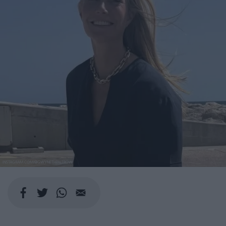
INSTAGRAM.COM/@GWYNETHPALTROW