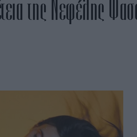
έτεια της Νεφέλης Φασο