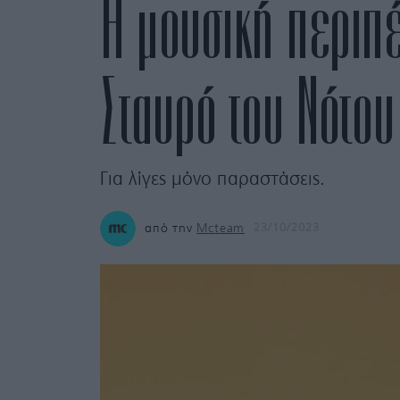
Η μουσική περιπ
Σταυρό του Νότου
Για λίγες μόνο παραστάσεις.
από την
Mcteam
23/10/2023