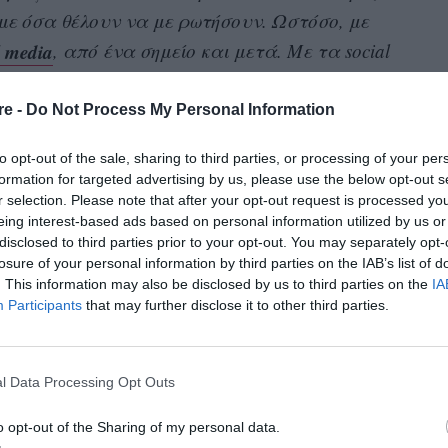
με όσα θέλουν να με ρωτήσουν. Ωστόσο, με
l media
, από ένα σημείο και μετά. Με τα social
ριτική, αλλά τώρα έχω διαρκή παρουσία».
re -
Do Not Process My Personal Information
εί πάρα πολύ με όλα όσα έχουν συμβεί στην
 της, αν και κρατά χαμηλό προφίλ:
«Νομίζω
to opt-out of the sale, sharing to third parties, or processing of your per
formation for targeted advertising by us, please use the below opt-out s
ιτρέπει να χαίρομαι περισσότερο».
r selection. Please note that after your opt-out request is processed y
eing interest-based ads based on personal information utilized by us or
 την περιπετειώδη φύση της. Όπως είπε στη
disclosed to third parties prior to your opt-out. You may separately opt-
losure of your personal information by third parties on the IAB’s list of
τι βλέπει γύρω της. Μάλιστα, κάνει πολλά
. This information may also be disclosed by us to third parties on the
IA
πειρίες, γνώσεις και εικόνες που δύσκολα
Participants
that may further disclose it to other third parties.
συμπεριλαμβάνει στα τραγούδια της. Αυτό το
ναι που την ενέπνευσε να μοιραστεί την
l Data Processing Opt Outs
ς στον Σταυρό του Νότου.
o opt-out of the Sharing of my personal data.