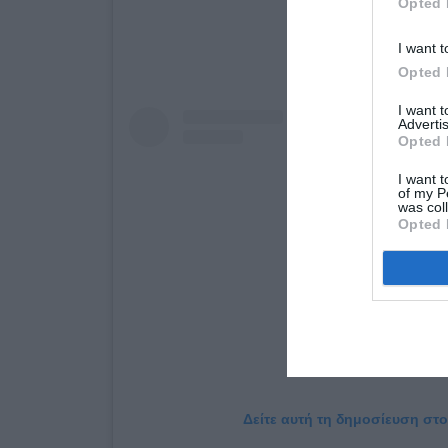
Opted 
I want t
Opted 
I want 
Advertis
Opted 
I want t
of my P
was col
Opted 
Δείτε αυτή τη δημοσίευση στο