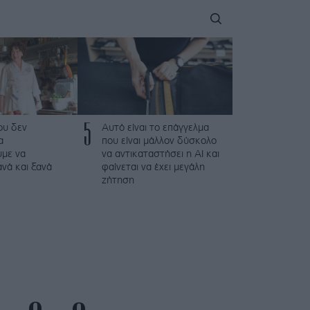
5
που δεν
Αυτό είναι το επάγγελμα
α
που είναι μάλλον δύσκολο
με να
να αντικαταστήσει η AI και
νά και ξανά
φαίνεται να έχει μεγάλη
ζήτηση