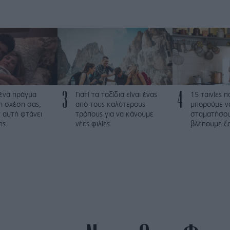
3
4
 ένα πράγμα
Γιατί τα ταξίδια είναι ένας
15 ταινίες 
τη σχέση σας,
από τους καλύτερους
μπορούμε ν
 αυτή φτάνει
τρόπους για να κάνουμε
σταματήσου
ης
νέες φιλίες
βλέπουμε ξα