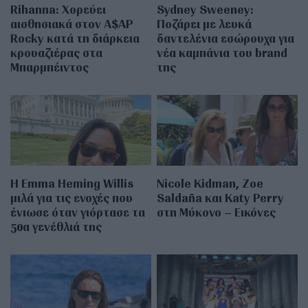
Rihanna: Χορεύει
Sydney Sweeney:
αισθησιακά στον A$AP
Ποζάρει με λευκά
Rocky κατά τη διάρκεια
δαντελένια εσώρουχα για
κρουαζιέρας στα
νέα καμπάνια του brand
Μπαρμπέιντος
της
H Emma Heming Willis
Nicole Kidman, Zoe
μιλά για τις ενοχές που
Saldaña και Katy Perry
ένιωσε όταν γιόρτασε τα
στη Μύκονο – Εικόνες
50α γενέθλιά της