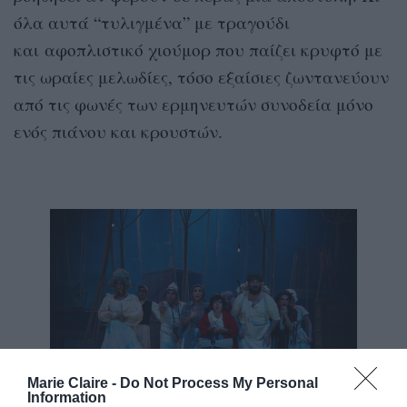
όλα αυτά “τυλιγμένα” με τραγούδι
και αφοπλιστικό χιούμορ που παίζει κρυφτό με
τις ωραίες μελωδίες, τόσο εξαίσιες ζωντανεύουν
από τις φωνές των ερμηνευτών συνοδεία μόνο
ενός πιάνου και κρουστών.
Marie Claire -
Do Not Process My Personal
Information