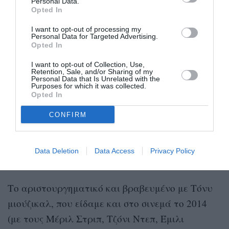
Personal Data.
καταλάβετε). Φοβερός λύκος, πρίγκιπας και
Opted In
Φλορίντα ο Θάνος Λέκκας, την “δεν
I want to opt-out of processing my
Personal Data for Targeted Advertising.
εντυπωσιάζομαι εύκολα” Σταχτοπούτα η
Opted In
λαμπερή Δανάη Μουτσοπούλου, τη Ραπουνζέλ η
I want to opt-out of Collection, Use,
αιθέρια Όλγα Παπακωνσταντίνου και την
Retention, Sale, and/or Sharing of my
Personal Data that Is Unrelated with the
τρομερή Κοκκινοσκουφίτσα μία Λυδία
Purposes for which it was collected.
Opted In
Τζανουδάκη που ξεχειλίζει ενέργεια και χαρά
της ζωής. Στο πιάνο επί σκηνής ο Στάθης Σούλης
CONFIRM
και πιο διακριτικά παρόντες στα εντυπωσιακά
κρουστά ο Θοδωρής Βαζάκας και ο Κώστας
Data Deletion
Data Access
Privacy Policy
Σερεμέτης.
Το αριστουργηματικό και βραβευμένο με Τόνυ
μιούζικαλ, που είδαμε και στο σινεμά το 2014
(με τους Μέριλ Στριπ, Τζόνι Ντεπ, Έμιλι