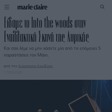
Είδαμε το Into the woods στην
Εναλλακτική Σκηνή της Λυρικής
Και σας λέμε να μην χάσετε μία από τις επόμενες 5
παραστάσεις τον Μάιο.
από την
Αναστασία Καμβύση
17/02/2020