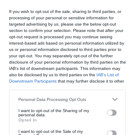
Δάφνη Δαυίδ, Λευτέρης Καλπακτσίδης, Ιωάννης Κοντέλλης,
If you wish to opt-out of the sale, sharing to third parties, or
Δανάη Μουτσοπούλου, Λυδία Τζανουδάκη, Αποστόλης
processing of your personal or sensitive information for
Ψυχράμης, Χαρά Κεφαλά
targeted advertising by us, please use the below opt-out
Το καστ είναι κυριολεκτικά παραμυθένιο: Την
section to confirm your selection. Please note that after your
opt-out request is processed you may continue seeing
κακιά μάγισσα υποδύεται η Νάντια
interest-based ads based on personal information utilized by
Κοντογεώργη που δεν θα βαρεθούμε ποτέ να την
us or personal information disclosed to third parties prior to
your opt-out. You may separately opt-out of the further
ακούμε να τραγουδάει, την φουρνάρισσα η
disclosure of your personal information by third parties on the
εξαιρετική Χαρά Κεφαλά, τον φούρναρη ο
IAB’s list of downstream participants. This information may
also be disclosed by us to third parties on the
IAB’s List of
πάντα απολαυστικός Αποστόλης Ψυχράμης, τη
Downstream Participants
that may further disclose it to other
μητέρα του Τζακ η Μαρία Γράμψα, την κακιά
third parties.
μητριά, αλλά και τη μητέρα τςη Σταχτοπούτας
Personal Data Processing Opt Outs
η φανταστική σουμπρέτα Δάφνη Δαυίδ, τον
I want to opt-out of the Sharing of my
Τζακ ο Λευτέρης Καλπακτσίδης με τη βελούδινη
personal data.
Opted In
φωνή, τον πρίγκιπα ο Ιωάννης Κοντέλλης, που
κάνει και τέλεια τη Γαλαδίτσα (θα
I want to opt-out of the Sale of my