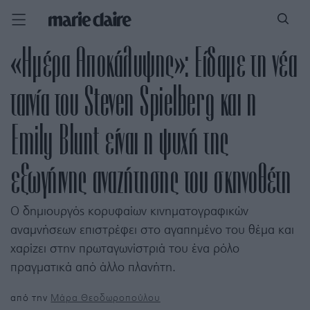
«Ημέρα Αποκάλυψης»: Eίδαμε τη νέα
ταινία του Steven Spielberg και η
Emily Blunt είναι η ψυχή της
εξωγήινης αναζήτησης του σκηνοθέτη
Ο δημιουργός κορυφαίων κινηματογραφικών
αναμνήσεων επιστρέφει στο αγαπημένο του θέμα και
χαρίζει στην πρωταγωνίστριά του ένα ρόλο
πραγματικά από άλλο πλανήτη.
από την
Μάρα Θεοδωροπούλου