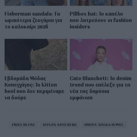
Fisherman sandals: Tα
Pillbox hat: Το καπέλο
ωραιότερα ζευγάρια για
που λατρεύουν οι fashion
το καλοκαίρι 2026
insiders
Εβδομάδα Μόδας
Cate Blanchett: Το denim
Κοπεγχάγης: Το kitten
trend που επέλεξε για τη
heel που δεν περιμέναμε
νέα της δημόσια
να δούμε
εμφάνιση
EMILY BLUNT
STEVEN SPIELBERG
ΗΜΕΡΑ ΑΠΟΚΑΛΥΨΗΣ