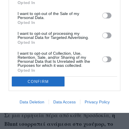
Opted In
μετεωρολόγου που μετά από την τυχαία επαφή
της με ένα πουλί αποκτά μεταφυσικές
I want to opt-out of the Sale of my
Personal Data.
ικανότητες και ασύλληπτες γνώσεις, είτε
Opted In
πρόκειται για όλες τις ξένες γλώσσες είτε για τις
I want to opt-out of processing my
Personal Data for Targeted Advertising.
πιο μύχιες σκέψεις όσων συναντά. Ένα
Opted In
περιστατικό στον αέρα της τηλεοπτικής
I want to opt-out of Collection, Use,
εκπομπής της, στο οποίο μιλάει ακατάληπτα
Retention, Sale, and/or Sharing of my
Personal Data that Is Unrelated with the
κάνοντας “κλικ” με τη γλώσσα της, γίνεται viral
Purposes for which it was collected.
Opted In
και τη βάζει στο στόχαστρο των κακών, ενώ η
CONFIRM
ίδια συνειδητοποιεί ενστικτωδώς ότι πρέπει να
βρει τον Ντάνιελ, που μέχρι τώρα της ήταν ένας
άγνωστος.
Data Deletion
Data Access
Privacy Policy
η
Σε μια ερμηνεία πέρα από κάθε προσδοκία,
Blunt ισορροπεί ανάμεσα στο χιούμορ, το