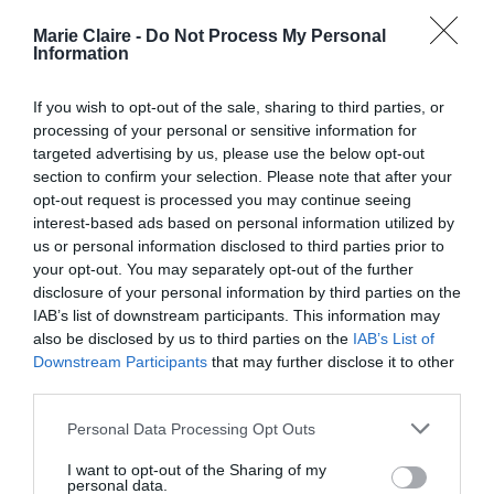
Marie Claire -
Do Not Process My Personal
Information
If you wish to opt-out of the sale, sharing to third parties, or
processing of your personal or sensitive information for
targeted advertising by us, please use the below opt-out
section to confirm your selection. Please note that after your
opt-out request is processed you may continue seeing
interest-based ads based on personal information utilized by
us or personal information disclosed to third parties prior to
your opt-out. You may separately opt-out of the further
disclosure of your personal information by third parties on the
IAB’s list of downstream participants. This information may
also be disclosed by us to third parties on the
IAB’s List of
H Emily Blunt δεν είναι η τυπική γυναικεία
Downstream Participants
that may further disclose it to other
φιγούρα σε μια ακόμη ταινία δράσης
third parties.
Personal Data Processing Opt Outs
Παράλληλα με την ιστορία του ζευγαριού,
I want to opt-out of the Sharing of my
ξετυλίγεται και εκείνη της Μάργκαρετ, μιας
personal data.