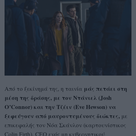
μάς πετάει στη
Από το ξεκίνημά της, η ταινία
μέση της δράσης, με τον Ντάνιελ (Josh
O’Connor) και την Τζέιν (Eve Hewson) να
ξεφεύγουν από μαυροντυμένους διώκτες,
με
επικεφαλής τον Νόα Σκάνλον (καρτουνίστικος
Colin Firth), CEO ενός μη κυβερνητικού