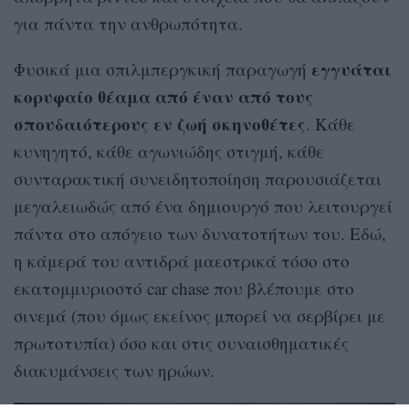
για πάντα την ανθρωπότητα.
εγγυάται
Φυσικά μια σπιλμπεργκική παραγωγή
κορυφαίο θέαμα από έναν από τους
σπουδαιότερους εν ζωή σκηνοθέτες
. Κάθε
κυνηγητό, κάθε αγωνιώδης στιγμή, κάθε
συνταρακτική συνειδητοποίηση παρουσιάζεται
μεγαλειωδώς από ένα δημιουργό που λειτουργεί
πάντα στο απόγειο των δυνατοτήτων του. Εδώ,
η κάμερά του αντιδρά μαεστρικά τόσο στο
εκατομμυριοστό car chase που βλέπουμε στο
σινεμά (που όμως εκείνος μπορεί να σερβίρει με
πρωτοτυπία) όσο και στις συναισθηματικές
διακυμάνσεις των ηρώων.