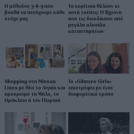
Η μέθοδος 3-6-9 που
Τα κορίτσια θέλουν κι
βοηθά να πετύχουμε κάθε
αυτά τσέπες: Η 8χρονη
στόχο μας
που τις διεκδίκησε από
μεγάλη αλυσίδα
καταστημάτων
Shopping στη Minoan
Το «Gilmore Girls»
Lines με θέα το Αιγαίο και
επιστρέφει με έναν
προορισμό τη Μήλο, το
διαφορετικό τρόπο
Ηράκλειο ή τον Πειραιά