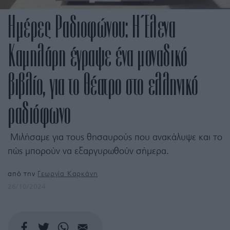
Ημέρες Ραδιοφώνου: Η Έλενα
Καμηλάρη έγραψε ένα μοναδικό
βιβλίο, για το θέατρο στο ελληνικό
ραδιόφωνο
Μιλήσαμε για τους θησαυρούς που ανακάλυψε και το
πώς μπορούν να εξαργυρωθούν σήμερα.
από την
Γεωργία Καρκάνη
26/10/2024
OTO: ΑΣΠΑ ΚΟΥΛΥΡΑ