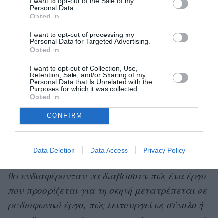
I want to opt-out of the Sale of my
Personal Data.
Opted In
«
Κάθε ερευνητής που προχωράει στην έκδοση
ενός βιβλίου προσεγγίζει το πεδίο του από μία
I want to opt-out of processing my
Personal Data for Targeted Advertising.
συγκεκριμένη οπτική γωνία. Για παράδειγμα,
Opted In
εγώ είμαι θεατρολόγος και κατά συνέπεια η
I want to opt-out of Collection, Use,
Retention, Sale, and/or Sharing of my
προσέγγισή μου δεν είναι αυτή του ιστορικού.
Personal Data that Is Unrelated with the
Purposes for which it was collected.
Με ενδιαφέρουν οι μηχανισμοί αφήγησης, η
Opted In
σχέση του ραδιοφωνικού μέσου με άλλα μέσα
CONFIRM
και είδη.
»Φαντάζομαι, λοιπόν, ότι όσοι αγαπούν τη
Data Deletion
Data Access
Privacy Policy
μυθοπλασία, τον κινηματογράφο και το θέατρο
θα ενδιαφέρονταν να διαβάσουν πώς ένα έργο
που προορίζεται για τη σκηνή μετατρέπεται σε
ραδιοφωνικό έργο, πώς λειτουργεί ως σύνολο ή