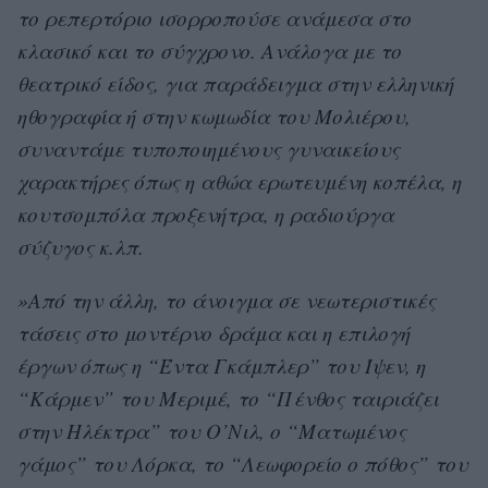
το ρεπερτόριο ισορροπούσε ανάμεσα στο
κλασικό και το σύγχρονο. Ανάλογα με το
θεατρικό είδος, για παράδειγμα στην ελληνική
ηθογραφία ή στην κωμωδία του Μολιέρου,
συναντάμε τυποποιημένους γυναικείους
χαρακτήρες όπως η αθώα ερωτευμένη κοπέλα, η
κουτσομπόλα προξενήτρα, η ραδιούργα
σύζυγος κ.λπ.
»Από την άλλη, το άνοιγμα σε νεωτεριστικές
τάσεις στο μοντέρνο δράμα και η επιλογή
έργων όπως η “Έντα Γκάμπλερ” του Ίψεν, η
“Κάρμεν” του Μεριμέ, το “Πένθος ταιριάζει
στην Ηλέκτρα” του Ο’Νιλ, ο “Ματωμένος
γάμος” του Λόρκα, το “Λεωφορείο ο πόθος” του