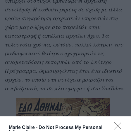
υπάρχει δυστυχώς εμπεδωμένη αρχειακή
συνείδηση. Η καθυστερημένη σε σχέση με άλλα
κράτη συγκρότηση αρχειακών υπηρεσιών στη
χώρα μας οδήγησε στο παρελθόν στην
καταστροφή ή απώλεια αρχείων ήχου. Τα
τελευταία χρόνια, ωστόσο, πολλοί λάτρεις του
ραδιοφωνικού θεάτρου ηχογραφούν τις
αναμεταδόσεις εκπομπών από το Δεύτερο
Πρόγραμμα, δημιουργώντας έτσι ένα ιδιωτικό
αρχείο, το οποίο στη συνέχεια μοιράζονται
ανεβάζοντάς το σε πλατφόρμες ή στο YouTube
».
Marie Claire -
Do Not Process My Personal