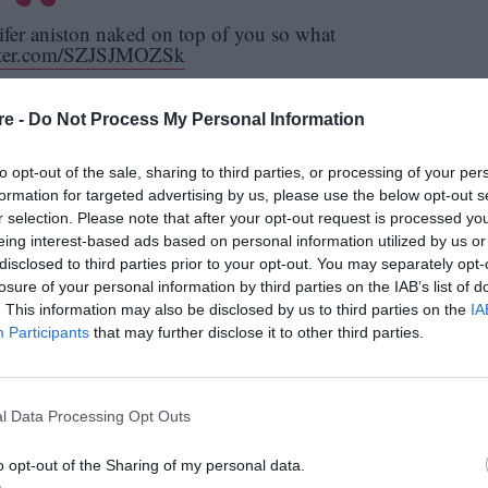
fer aniston naked on top of you so what
itter.com/SZJSJMOZSk
jenanist)
October 11, 2023
re -
Do Not Process My Personal Information
ρά από αισθησιακές στιγμές, μεταξύ των οποίων
to opt-out of the sale, sharing to third parties, or processing of your per
ή στην πλάτη του ηθοποιού, ενώ επιδεικνύει τη
formation for targeted advertising by us, please use the below opt-out s
r selection. Please note that after your opt-out request is processed y
eing interest-based ads based on personal information utilized by us or
disclosed to third parties prior to your opt-out. You may separately opt-
losure of your personal information by third parties on the IAB’s list of
. This information may also be disclosed by us to third parties on the
IA
Participants
that may further disclose it to other third parties.
 morning show being the hottest woman
itter.com/vHEAe9oTmi
l Data Processing Opt Outs
jenanist)
October 11, 2023
o opt-out of the Sharing of my personal data.