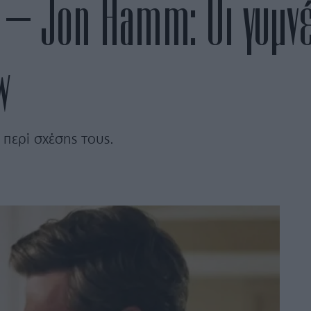
 – Jon Hamm: Οι γυμνέ
w
 περί σχέσης τους.