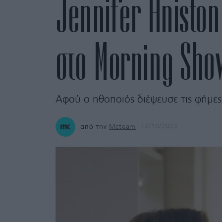
Jennifer Aniston
στο Morning Sho
Αφού ο ηθοποιός διέψευσε τις φήμες
από την
Mcteam
12/10/2023