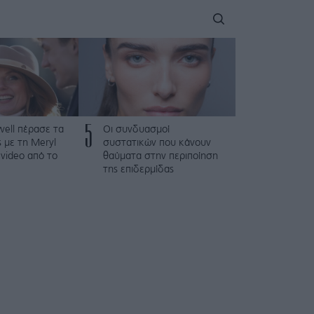
5
iwell πέρασε τα
Οι συνδυασμοί
ς με τη Meryl
συστατικών που κάνουν
 video από το
θαύματα στην περιποίηση
της επιδερμίδας