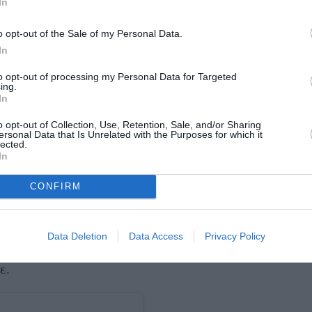
In
επιβεβαιώνουν τις φήμες που
τές οι σκηνές
άρι,
όμως η πραγματικότητα είναι άλλη. Πριν
o opt-out of the Sale of my Personal Data.
άλυψε σε συνέντευξη που παραχώρησε στον
In
εται σε σχέση με άλλη γυναίκα, αλλά είναι και
to opt-out of processing my Personal Data for Targeted
ing.
In
o opt-out of Collection, Use, Retention, Sale, and/or Sharing
νια, έχω έναν άνθρωπο να φροντίζω και να με
ersonal Data that Is Unrelated with the Purposes for which it
lected.
ποκάλυψε πως διατηρεί σχέση με την επίσης
In
CONFIRM
 ακόμα και σχέδια γάμου με την αγαπημένη
ς άνθρωπος. Δεν αποκλείω ενδεχόμενα. Θέλω
Data Deletion
Data Access
Privacy Policy
ένεια, να προσδιορίσω καλύτερα μια νέα
ε.