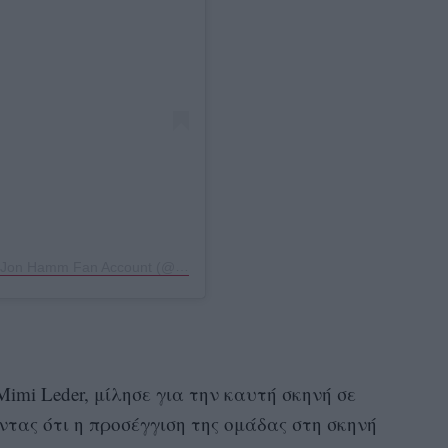
Η δημοσίευση κοινοποιήθηκε από το χρήστη Jon Hamm Fan Account (@hamm.gramm)
imi Leder, μίλησε για την καυτή σκηνή σε
ώντας ότι η προσέγγιση της ομάδας στη σκηνή