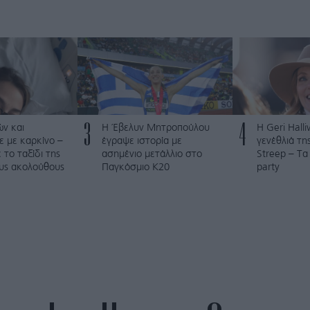
3
4
ν και
Η Έβελυν Μητροπούλου
Η Geri Hall
 με καρκίνο –
έγραψε ιστορία με
γενέθλιά τη
το ταξίδι της
ασημένιο μετάλλιο στο
Streep – Τα
ους ακολούθους
Παγκόσμιο Κ20
party