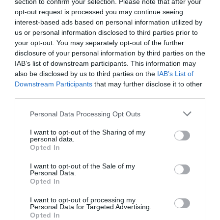
section to confirm your selection. Please note that after your
Πρόσφατα ένας ηθοποιός μού είπε πως το να
opt-out request is processed you may continue seeing
interest-based ads based on personal information utilized by
δουλέψει μαζί του θα ήταν το «απόλυτο» για
us or personal information disclosed to third parties prior to
εκείνον (βασικά, ο ίδιος ο κύριος Weinstein
your opt-out. You may separately opt-out of the further
disclosure of your personal information by third parties on the
μάζεψε υπογραφές και ζητούσε την απαλλαγή
IAB’s list of downstream participants. This information may
του Polanski από τις κατηγορίες, και την άρση
also be disclosed by us to third parties on the
IAB’s List of
Downstream Participants
that may further disclose it to other
της απαγόρευσης εισόδου του στην Αμερική. )
third parties.
Παρά την σύνδεση ονομάτων και υπόθεσεων το
Personal Data Processing Opt Outs
να αγνοούμε τις άσχημες συμπεριφορές αφήνει
I want to opt-out of the Sharing of my
τους ανδρες του Χόλυγουντ να κάνουν τέτοιου
personal data.
Opted In
είδους κινήσεις. Ακούω ιστορίες θυμάτων που
I want to opt-out of the Sale of my
βάζουν τον εαυτό τους να δουν με θετικό τρόπο
Personal Data.
Opted In
αυτή την δυστοπία. Οι ισχυρισμοί ενάντια στον
κύριο Weinstein είναι ξεκάθαροι και
I want to opt-out of processing my
Personal Data for Targeted Advertising.
σκιαγραφούν κάτι τόσο τρομακτικό που μοιάζει
Opted In