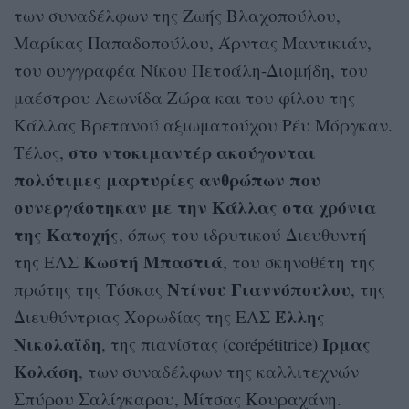
των συναδέλφων της Ζωής Βλαχοπούλου,
Μαρίκας Παπαδοπούλου, Άρντας Μαντικιάν,
του συγγραφέα Νίκου Πετσάλη-Διομήδη, του
μαέστρου Λεωνίδα Ζώρα και του φίλου της
Κάλλας Βρετανού αξιωματούχου Ρέυ Μόργκαν.
στο ντοκιμαντέρ ακούγονται
Τέλος,
πολύτιμες μαρτυρίες ανθρώπων που
συνεργάστηκαν με την Κάλλας στα χρόνια
της Κατοχής
, όπως του ιδρυτικού Διευθυντή
Κωστή Μπαστιά
της ΕΛΣ
, του σκηνοθέτη της
Ντίνου Γιαννόπουλου
πρώτης της Τόσκας
, της
Έλλης
Διευθύντριας Χορωδίας της ΕΛΣ
Νικολαΐδη
Ίρμας
, της πιανίστας (corépétitrice)
Κολάση
, των συναδέλφων της καλλιτεχνών
Σπύρου Σαλίγκαρου, Μίτσας Κουραχάνη.