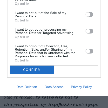
αλλά και της αντίστασης σε κάθε δυσκολία και
Opted In
σε κάθε κακοποιητική συμπεριφορά.
I want to opt-out of the Sale of my
Personal Data.
Ολοκληρώνοντας την περιπέτεια αυτή, θα
Opted In
μπορούσαμε να πούμε ότι η καλλιτεχνική της
I want to opt-out of processing my
εκπαίδευση με την Ντε Ιντάλγκο και η
Personal Data for Targeted Advertising.
Opted In
σημαντική εμπειρία που έλαβε από τις
παραστάσεις που έδωσε με την Εθνική Λυρική
I want to opt-out of Collection, Use,
Retention, Sale, and/or Sharing of my
Σκηνή, δεν ήταν τα μοναδικά εφόδια που έλαβε
Personal Data that Is Unrelated with the
Purposes for which it was collected.
η νεαρή Καλογεροπούλου, κατά τα χρόνια που
Opted In
. Η Μαρία, μέσα από
έζησε στην Αθήνα
CONFIRM
τρομακτικές εμπειρίες ζωής και θανάτου στα
χρόνια της κατοχής, μέσα από τις δύσκολες
Data Deletion
Data Access
Privacy Policy
συμπεριφορές που βίωσε από το
οικογενειακό, το κοινωνικό και το
επαγγελματικό της περιβάλλον κατάφερε