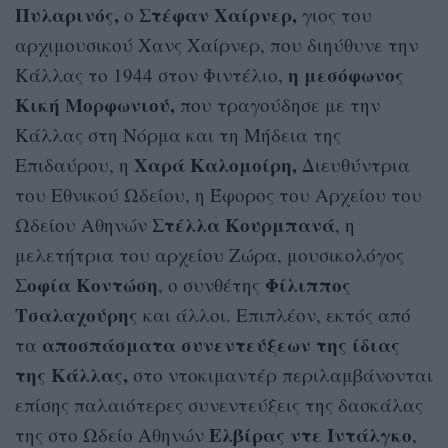
Πυλαρινός,
Στέφαν Χαίρνερ,
ο
γιος του
αρχιμουσικού Χανς Χαίρνερ, που διηύθυνε την
η μεσόφωνος
Κάλλας το 1944 στον Φιντέλιο,
Κική Μορφωνιού,
που τραγούδησε με την
Κάλλας στη Νόρμα και τη Μήδεια της
Χαρά Καλομοίρη,
Επιδαύρου, η
Διευθύντρια
του Εθνικού Ωδείου, η Έφορος του Αρχείου του
Στέλλα Κουρμπανά
Ωδείου Αθηνών
, η
μελετήτρια του αρχείου Ζώρα, μουσικολόγος
Σοφία Κοντώση
Φίλιππος
, ο συνθέτης
Τσαλαχούρης
και άλλοι. Επιπλέον, εκτός από
αποσπάσματα συνεντεύξεων της ίδιας
τα
της Κάλλας,
στο ντοκιμαντέρ περιλαμβάνονται
επίσης παλαιότερες συνεντεύξεις της δασκάλας
Ελβίρας ντε Ιντάλγκο
της στο Ωδείο Αθηνών
,