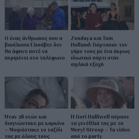
Ο ένας άνθρωπος που η
Zendaya και Tom
βασίλισσα Ελισάβετ δεν
Holland: Γιόρτασαν τον
θα άφηνε ποτέ να
γάμο τους με ένα άκρως
περιμένει στο τηλέφωνο
ιδιωτικό πάρτι στην
αγγλική εξοχή
Ήταν 26 ετών και
Η Geri Halliwell πέρασε
διαγνώστηκε με καρκίνο
τα γενέθλιά της με τη
– Μοιράστηκε το ταξίδι
Meryl Streep – Τα video
της με όλους τους
από το party