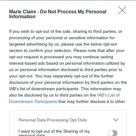
Marie Claire -
Do Not Process My Personal
Information
“Πλέον, είμαστε σε θέση να πούμε ότι η ίδια η
If you wish to opt-out of the sale, sharing to third parties, or
processing of your personal or sensitive information for
έρευνα μας οδήγησε σε έναν λίγο διαφορετικό
targeted advertising by us, please use the below opt-out
άξονα αφήγησης. Μέσα από τη μελέτη σπάνιου
section to confirm your selection. Please note that after your
αρχειακού υλικού, τις μνήμες και τις αφηγήσεις
opt-out request is processed you may continue seeing
interest-based ads based on personal information utilized by
ανθρώπων που έζησαν τα γεγονότα, την
us or personal information disclosed to third parties prior to
πολύτιμη βοήθεια των βιβλίων, αλλά και των
your opt-out. You may separately opt-out of the further
disclosure of your personal information by third parties on the
αρχείων του Πολύβιου Μαρσάν και κυρίως του
IAB’s list of downstream participants. This information may
Νίκου Πετσάλη-Διομήδη, δημιουργήσαμε ένα
also be disclosed by us to third parties on the
IAB’s List of
Downstream Participants
that may further disclose it to other
ντοκιμαντέρ που αφηγείται την προσωπική και
third parties.
καλλιτεχνική ενηλικίωση της Κάλλας στην Αθήνα,
Personal Data Processing Opt Outs
ως μια ιστορία θριάμβου της εσωτερικής
δύναμης, της θέλησης, της σκληρής δουλειάς,
I want to opt-out of the Sharing of my
personal data.