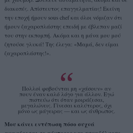
διακοπές. Απίστευτος επαγγελματίας! Εκείνη
την εποχή ήμουν sous chef και όλοι νόμιζαν ότι
ήμουν ζαχαροπλάστης επειδή με έβλεπαν μαζί
του στην εκπομπή. Ακόμα και η μάνα μου μού
ζητούσε γλυκά! Της έλεγα: «Μαμά, δεν είμαι
ζαχαροπλάστης!».
Πολλοί φοβούνται μη «χάσουν» αν
πουν έναν καλό λόγο για άλλον. Εγώ
πιστεύω ότι όταν μοιράζεσαι,
μεγαλώνεις. Γίνεσαι καλύτερος, όχι
μόνο ως μάγειρας — και ως άνθρωπος.
Μου κάνει εντύπωση πόσο συχνά
αναφέρεσαι σε μέντορες και συναδέλφους