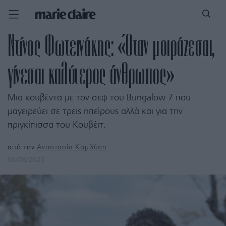
Ντίνος Φωτεινάκης: «Όταν μοιράζεσαι,
γίνεσαι καλύτερος άνθρωπος»
Μια κουβέντα με τον σεφ του Bungalow 7 που
μαγειρεύει σε τρεις ηπείρους αλλά και για την
πριγκίπισσα του Κουβέιτ.
από την
Αναστασία Καμβύση
06/08/2025