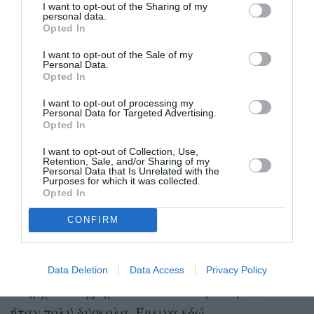
I want to opt-out of the Sharing of my
personal data.
Opted In
I want to opt-out of the Sale of my
Personal Data.
Opted In
I want to opt-out of processing my
Personal Data for Targeted Advertising.
Opted In
I want to opt-out of Collection, Use,
Retention, Sale, and/or Sharing of my
Personal Data that Is Unrelated with the
Purposes for which it was collected.
Opted In
Πού σπούδασες τελικά;
CONFIRM
Στη Le Monde. Ήθελα να πάω εξωτερικό —
Ελβετία, Gordon Bleu, Παρίσι — αλλά δεν
Data Deletion
Data Access
Privacy Policy
υπήρχαν τα χρήματα. Τα οικονομικά μας τότε
ήταν πολύ δύσκολα. Έμεινα εδώ.