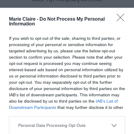
Θυμάσαι το πρώτο φαγητό που έφτιαξες;
Marie Claire -
Do Not Process My Personal
Information
Ναι, στα 12, με τον αδερφό μου φτιάξαμε
σπανακόρυζο. Δεν ήταν εύκολο! Αλλά το
If you wish to opt-out of the sale, sharing to third parties, or
κάναμε. Η μαμά το εκτίμησε — περισσότερο που
processing of your personal or sensitive information for
targeted advertising by us, please use the below opt-out
το προσπαθήσαμε παρά για το αποτέλεσμα. Από
section to confirm your selection. Please note that after your
τότε κόλλησα. Μαγείρευα συνεχώς στο σπίτι.
opt-out request is processed you may continue seeing
interest-based ads based on personal information utilized by
Έπαιρνα συνταγές από τη μαμά του Χρήστου,
us or personal information disclosed to third parties prior to
την κυρία Δέσποινα, Σμυρνιά! Γεμίσεις,
your opt-out. You may separately opt-out of the further
disclosure of your personal information by third parties on the
γαλοπούλες, πιπεριές, όλα. Το φαγητό ήταν
IAB’s list of downstream participants. This information may
τρόπος να μοιραστούμε, να παρηγορηθούμε, να
also be disclosed by us to third parties on the
IAB’s List of
γιορτάσουμε. Ήταν πάντα εκεί.
Downstream Participants
that may further disclose it to other
third parties.
Personal Data Processing Opt Outs