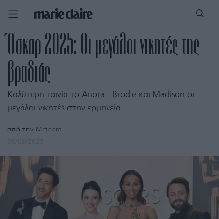
Όσκαρ 2025: Οι μεγάλοι νικητές της
βραδιάς
Καλύτερη ταινία το Anora - Brodie και Μadison οι
μεγάλοι νικητές στην ερμηνεία.
από την
Mcteam
03/03/2025