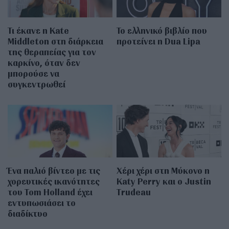
Τι έκανε η Kate
Το ελληνικό βιβλίο που
Middleton στη διάρκεια
προτείνει η Dua Lipa
της θεραπείας για τον
καρκίνο, όταν δεν
μπορούσε να
συγκεντρωθεί
Ένα παλιό βίντεο με τις
Χέρι χέρι στη Μύκονο η
χορευτικές ικανότητες
Katy Perry και ο Justin
του Tom Holland έχει
Trudeau
εντυπωσιάσει το
διαδίκτυο