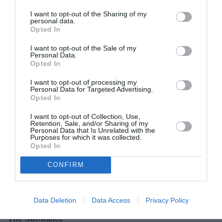
Φελίσιτι Τζόουνς – The Brutalist
I want to opt-out of the Sharing of my
Ιζαμπέλα Ροσελίνι – Conclave
personal data.
Opted In
Β’ Αντρικός Ρόλος
I want to opt-out of the Sale of my
Personal Data.
Νικητής: Κίραν Κάλκιν – A Real Pain
Opted In
Γιούρα Μπορίσοφ – Anora
I want to opt-out of processing my
Έντουαρντ Νόρτον – A Complete Unknown
Personal Data for Targeted Advertising.
Opted In
Γκάι Πιρς – The Brutalist
I want to opt-out of Collection, Use,
Τζέρεμι Στρονγκ – The Apprentice
Retention, Sale, and/or Sharing of my
Personal Data that Is Unrelated with the
Purposes for which it was collected.
Πρωτότυπο Σενάριο
Opted In
Νικητής: Anora
CONFIRM
The Brutalist
A Real Pain
Data Deletion
Data Access
Privacy Policy
September 5
The Substance