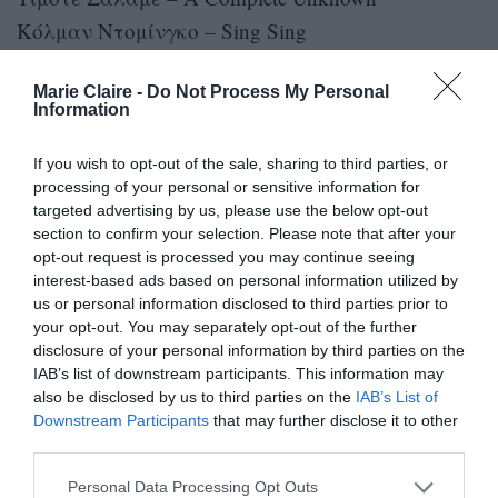
Κόλμαν Ντομίνγκο – Sing Sing
Ρέιφ Φάινς – Conclave
Marie Claire -
Do Not Process My Personal
Σεμπάστιαν Σταν – The Apprentice
Information
Α’ Γυναικείος Ρόλος
If you wish to opt-out of the sale, sharing to third parties, or
Νικήτρια: Μάικι Μάντισον – Anora
processing of your personal or sensitive information for
targeted advertising by us, please use the below opt-out
Σίνθια Ερίβο – Wicked
section to confirm your selection. Please note that after your
Κάρλα Σοφία Γκασκόν – Emilia Pérez
opt-out request is processed you may continue seeing
interest-based ads based on personal information utilized by
Ντέμι Μουρ – The Substance
us or personal information disclosed to third parties prior to
Φερνάντα Τόρες – I’m Still Here
your opt-out. You may separately opt-out of the further
disclosure of your personal information by third parties on the
Β’ Γυναικείος Ρόλος
IAB’s list of downstream participants. This information may
also be disclosed by us to third parties on the
IAB’s List of
Νικήτρια: Ζόε Σαλντάνα – Emilia Pérez
Downstream Participants
that may further disclose it to other
Μόνικα Μπαρμπάρο – A Complete Unknown
third parties.
Αριάνα Γκράντε – Wicked
Personal Data Processing Opt Outs