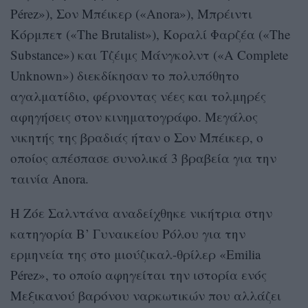
Pérez»), Σον Μπέικερ («Anora»), Μπρέιντι
Κόρμπετ («The Brutalist»), Κοραλί Φαρζέα («The
Substance») και Τζέιμς Μάνγκολντ («A Complete
Unknown») διεκδίκησαν το πολυπόθητο
αγαλματίδιο, φέρνοντας νέες και τολμηρές
αφηγήσεις στον κινηματογράφο. Μεγάλος
νικητής της βραδιάς ήταν ο Σον Μπέικερ, ο
οποίος απέσπασε συνολικά 3 βραβεία για την
ταινία Anora.
Η Ζόε Σαλντάνα αναδείχθηκε νικήτρια στην
κατηγορία Β’ Γυναικείου Ρόλου για την
ερμηνεία της στο μιούζικαλ-θρίλερ «Emilia
Pérez», το οποίο αφηγείται την ιστορία ενός
Μεξικανού βαρόνου ναρκωτικών που αλλάζει