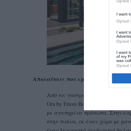
Opted 
I want t
Opted 
I want 
Advertis
Opted 
I want t
of my P
was col
Opted 
Απολαύσεις που εμπνέουν τις αισθή
Από τις γαστρονομικές προτάσεις
Ora by Ettore Botrini προσφέρει 
με αγαπημένα πρόσωπα. Στην καρδ
στην πισίνα, σε έναν χώρο με μον
έναν ξεχωριστό συνδυασμό θαλασ