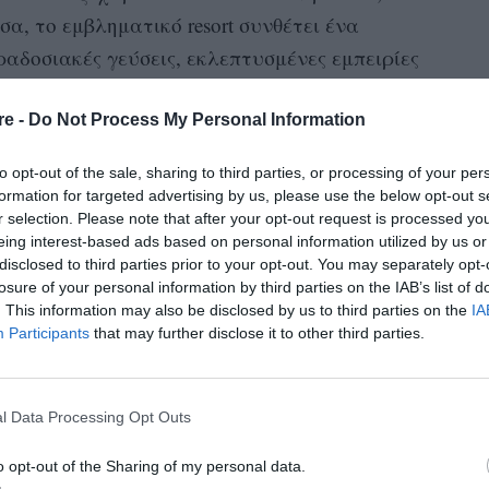
α, το εμβληματικό resort συνθέτει ένα
αδοσιακές γεύσεις, εκλεπτυσμένες εμπειρίες
εώνουν το σώμα και το πνεύμα. Από
erclasses μέχρι εμπειρίες ευεξίας και μοναδικά
re -
Do Not Process My Personal Information
φετινό Πάσχα στο One&Only Aesthesis
to opt-out of the sale, sharing to third parties, or processing of your per
formation for targeted advertising by us, please use the below opt-out s
r selection. Please note that after your opt-out request is processed y
eing interest-based ads based on personal information utilized by us or
disclosed to third parties prior to your opt-out. You may separately opt-
losure of your personal information by third parties on the IAB’s list of
. This information may also be disclosed by us to third parties on the
IA
Participants
that may further disclose it to other third parties.
l Data Processing Opt Outs
o opt-out of the Sharing of my personal data.