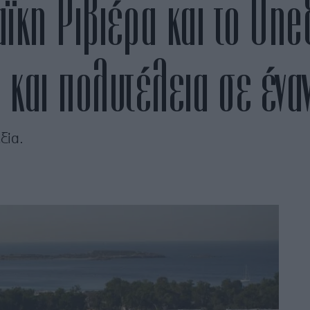
ϊκη Ριβιέρα και το One
 και πολυτέλεια σε ένα
ξία.