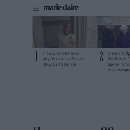
1
2
Η Gwyneth Paltrow
Ο ένας άνθ
μοιράστηκε το ιδανικό
βασίλισσα Ε
48ωρο στο Παρίσι
άφηνε ποτέ 
στο τηλέφω