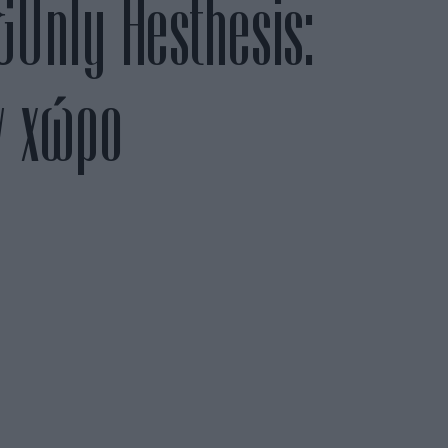
&Only Aesthesis:
ν χώρο