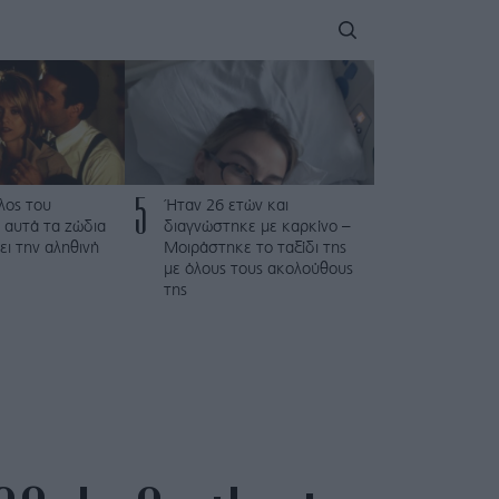
5
λος του
Ήταν 26 ετών και
 αυτά τα ζώδια
διαγνώστηκε με καρκίνο –
ει την αληθινή
Μοιράστηκε το ταξίδι της
με όλους τους ακολούθους
της