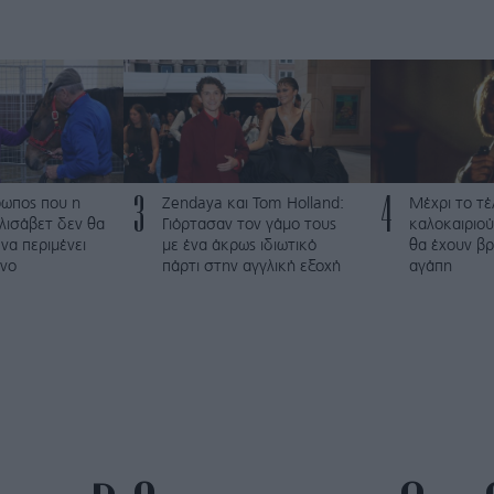
3
4
ρωπος που η
Zendaya και Tom Holland:
Μέχρι το τέ
λισάβετ δεν θα
Γιόρτασαν τον γάμο τους
καλοκαιριού
να περιμένει
με ένα άκρως ιδιωτικό
θα έχουν βρ
νο
πάρτι στην αγγλική εξοχή
αγάπη