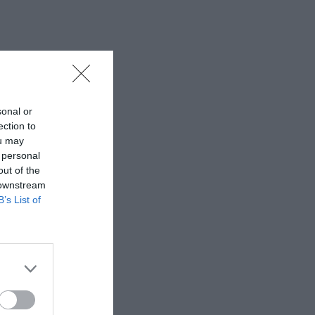
sonal or
ection to
ou may
 personal
out of the
 downstream
B’s List of