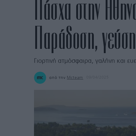
Πάσχα στην Αθηνα
Παράδοση, γεύση
Γιορτινή ατμόσφαιρα, γαλήνη και ευε
από την
Mcteam
09/04/2025