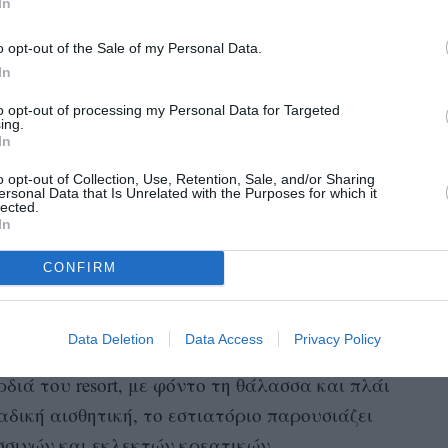
In
o opt-out of the Sale of my Personal Data.
In
to opt-out of processing my Personal Data for Targeted
ing.
In
o opt-out of Collection, Use, Retention, Sale, and/or Sharing
ersonal Data that Is Unrelated with the Purposes for which it
lected.
In
σεις
CONFIRM
 των εορτών που ξεχωρίζουν, το νέο μενού του
Data Deletion
Data Access
Privacy Policy
την ιδανική αφορμή για μια γευστική συνάντηση
ιά του resort, με φόντο τη θάλασσα και πλάι
αδική αισθητική, το εστιατόριο παρουσιάζει
σινών και εκλεκτών κρεατικών,