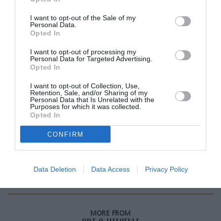
επεισόδια εδώ.
Ακούστε όλα τα
I want to opt-out of the Sale of my
Personal Data.
Opted In
I want to opt-out of processing my
Personal Data for Targeted Advertising.
ADVERTISEMENT - CONTINUE READING BELOW
Opted In
I want to opt-out of Collection, Use,
Retention, Sale, and/or Sharing of my
RELATED STORY
Personal Data that Is Unrelated with the
Purposes for which it was collected.
Opted In
CONFIRM
Είναι ντροπή το να δηλώνεις «σε
σχέση» σήμερα;
Data Deletion
Data Access
Privacy Policy
MORE FROM