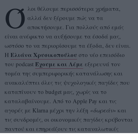
Ό
λοι θέλουμε περισσότερα χρήματα,
αλλά δεν ξέρουμε πώς να τα
αποκτήσουμε. Για πολλούς από εμάς
είναι ανέφικτο να αυξήσουμε τα έσοδά μας,
ωστόσο το να περιορίσουμε τα έξοδα, δεν είναι.
Ελιάνα Χρυσικοπούλου
Η
στο νέο επεισόδιο
Έχουμε και Λέμε
του podcast
εξερευνά τον
τομέα της συμπεριφορικής κατανάλωσης και
ανακαλύπτει όλες τις ψυχολογικές παγίδες που
καταπίνουν το budget μας, χωρίς να το
καταλαβαίνουμε. Από το Apple Pay και τις
αγορές με Klarna μέχρι την λέξη
«δωρεάν
» και
τις συνδρομές, οι οικονομικές παγίδες κρύβονται
παντού και επηρεάζουν τις καταναλωτικές
αποφάσεις μας, σε συνειδητό και ασυνείδητο