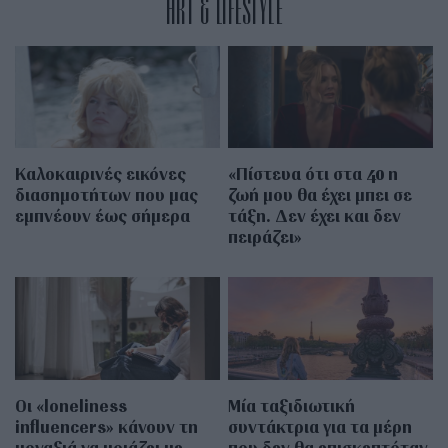
ART & LIFESTYLE
Καλοκαιρινές εικόνες
«Πίστευα ότι στα 40 η
διασημοτήτων που μας
ζωή μου θα έχει μπει σε
εμπνέουν έως σήμερα
τάξη. Δεν έχει και δεν
πειράζει»
Οι «loneliness
Μία ταξιδιωτική
influencers» κάνουν τη
συντάκτρια για τα μέρη
μοναξιά να μοιάζει με
που δεν θα επισκεπτόταν