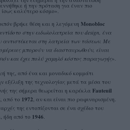
γεννήθηκε ή την πρόταση για έναν πιο
 ίσως καλύτερο κόσμο».
Monobloc
οιπόν βρήκε θέση και η λεγόμενη
αντίδοτο στην ειδωλολατρεία του design, ένα
 αντιστέκεται στη λατρεία των τάσεων. Με
τομέρειες μπορούν να διασταυρωθούν, είναι
σιόν και έχει πολύ χαμηλό κόστος παραγωγής
».
υή της, από ένα και μοναδικό κομμάτι
ην εξέλιξη της τεχνολογίας μετά τα μέσα του
Fauteuil
ενής της σήμερα θεωρείται η καρέκλα
t
1972
, από το
, αν και είναι πιο ραφιναρισμένη.
αρχές της εντοπίζονται σε ένα σχέδιο του
n
1946
, ήδη από το
.