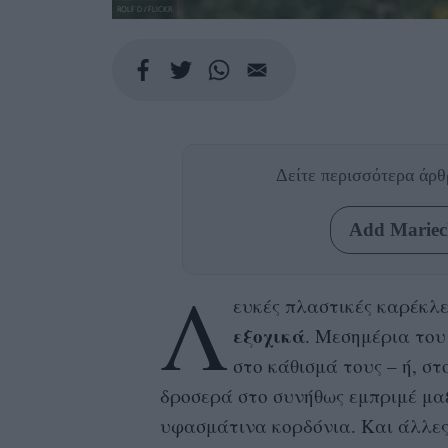
ROLF D / FLICKR
Δείτε περισσότερα άρ
Add Mariecl
Λ
ευκές πλαστικές καρέκλε
εξοχικά
. Μεσημέρια του
στο κάθισμά τους – ή, σ
δροσερά στο συνήθως εμπριμέ μαξ
υφασμάτινα κορδόνια. Και άλλε