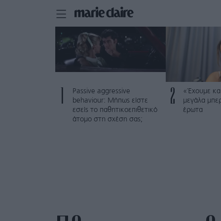
1
2
Passive aggressive
«Έχουμε και
behaviour: Μήπως είστε
μεγάλα μπε
εσείς το παθητικοεπιθετικό
έρωτα
άτομο στη σχέση σας;