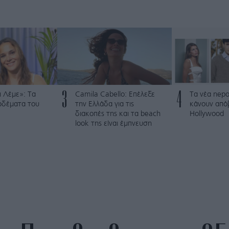
3
4
 Λέμε»: Τα
Camila Cabello: Επέλεξε
Τα νέα nepo
ρδέματα του
την Ελλάδα για τις
κάνουν από
διακοπές της και τα beach
Hollywood
look της είναι έμπνευση