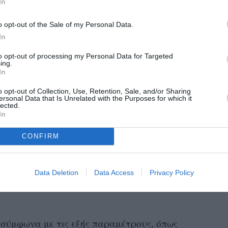
ork Times Style Magazine τις τοποθετεί
In
αθοριστικά έπιπλα των τελευταίων 100
χρόνων».
o opt-out of the Sale of my Personal Data.
In
στην τελική 25άδα ήταν αυστηρή και
to opt-out of processing my Personal Data for Targeted
 των φιναλίστ αποτελείτο, όπως μαθαίνουμε
ing.
In
Rafael de
χιτέκτονες και interior designers
την επιμελήτρια design και αρχιτεκτονικής του
o opt-out of Collection, Use, Retention, Sale, and/or Sharing
ersonal Data that Is Unrelated with the Purposes for which it
Paola Antonelli
 Νέας Υόρκης
, την ηθοποιό και
lected.
In
Julianne Moore
Katie Stout
, τη γλύπτρια
και
αι εσωτερικής διακόσμησης του περιοδικού,
CONFIRM
ηκαν για σχεδόν τρεις ώρες σε έναν δωμάτιο
αι τα αξεσουάρ που καθόρισαν το στυλ
Data Deletion
Data Access
Privacy Policy
ό, τον τρόπο ζωής μας μέσα στον τελευταίο
σύμφωνα με τις εξής παραμέτρους, όπως