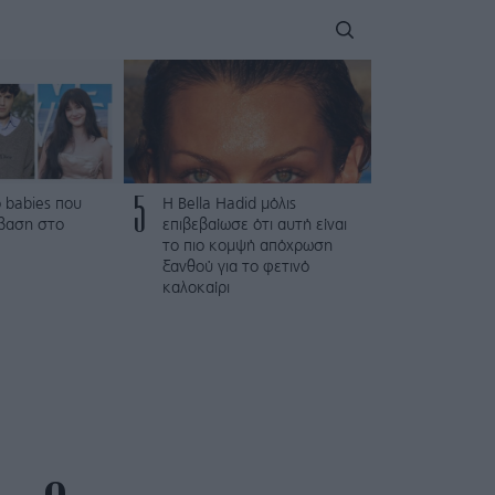
5
 babies που
Η Bella Hadid μόλις
βαση στο
επιβεβαίωσε ότι αυτή είναι
το πιο κομψή απόχρωση
ξανθού για το φετινό
καλοκαίρι