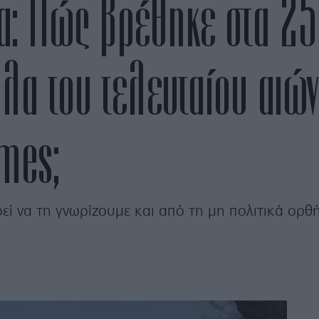
α: Πώς βρέθηκε στα 25
πλα του τελευταίου αι
mes;
εί να τη γνωρίζουμε και από τη μη πολιτικά ορ