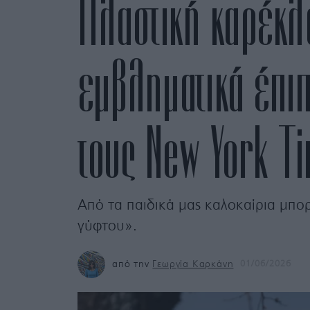
Πλαστική καρέκλ
εμβληματικά έπι
τους New York Ti
Από τα παιδικά μας καλοκαίρια μπορ
γύφτου».
από την
Γεωργία Καρκάνη
01/06/2026