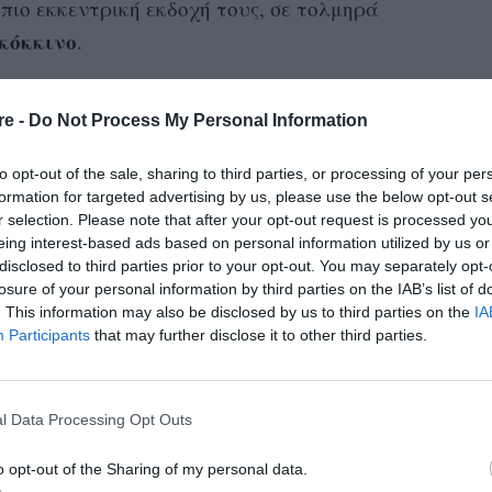
πιο εκκεντρική εκδοχή τους, σε τολμηρά
κόκκινο
.
καρέκλες του γύφτου
ς ήταν «
» γιατί
re -
Do Not Process My Personal Information
μόνο από μαγαζιά με φτηνά είδη σπιτιού αλλά
ς που κυκλοφορούσαν στις γειτονιές και τα
to opt-out of the sale, sharing to third parties, or processing of your per
ό πραμάτεια. Η επιλογή τους για την
formation for targeted advertising by us, please use the below opt-out s
r selection. Please note that after your opt-out request is processed y
κε από τα κριτήρια του χαμηλού κόστους και
eing interest-based ads based on personal information utilized by us or
New York Times Style
μως σήμερα το περιοδικό
disclosed to third parties prior to your opt-out. You may separately opt-
25 πλέον καθοριστικά έπιπλα των
losure of your personal information by third parties on the IAB’s list of
στα «
. This information may also be disclosed by us to third parties on the
IA
monobloc
ς αποκαλεί, πολιτικά ορθά,
.
Participants
that may further disclose it to other third parties.
l Data Processing Opt Outs
ίπλωση ενός χώρου υπαγορεύτηκε από τα
o opt-out of the Sharing of my personal data.
ς και της άνεσης, όχι του design. Κι όμως