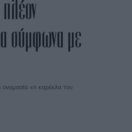
 πλέον
ώνα σύμφωνα με
θή ονομασία «η καρέκλα του