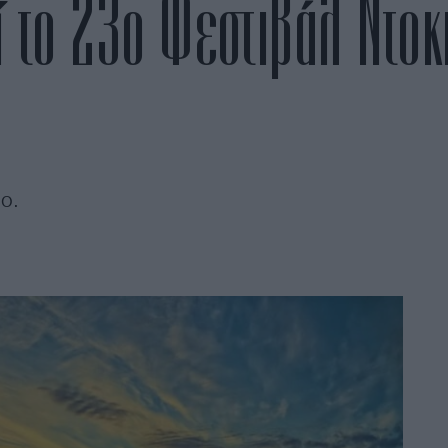
 το 23ο Φεστιβάλ Ντοκ
ο.