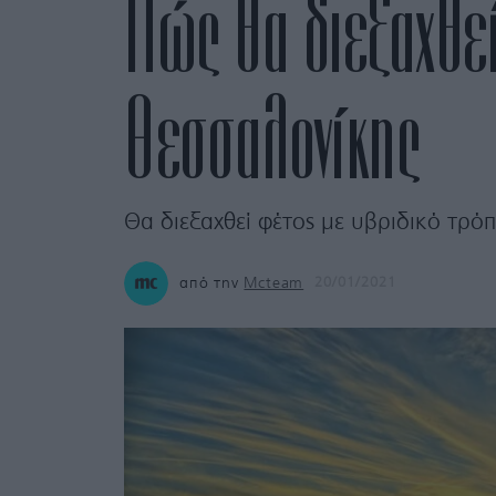
Πώς θα διεξαχθεί
Θεσσαλονίκης
Θα διεξαχθεί φέτος με υβριδικό τρόπ
από την
Mcteam
20/01/2021