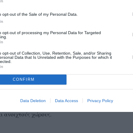
In
ς μας είναι να κρατήσουμε ζωντανό τον δίαυλο
o opt-out of the Sale of my Personal Data.
κιμαντέρ, με κάθε τρόπο.
In
 θα πραγματοποιηθεί από τις 24 Ιουνίου έως
to opt-out of processing my Personal Data for Targeted
ινηματογράφους της Θεσσαλονίκης και στις
ing.
 επιτρέψουν οι υγειονομικές συνθήκες. Τότε θα
In
τικά μας τμήματα, αλλά και τα ελληνικά
o opt-out of Collection, Use, Retention, Sale, and/or Sharing
ersonal Data that Is Unrelated with the Purposes for which it
του προγράμματος θα είναι διαθέσιμες και
lected.
In
λλάδα.
αντέρ Θεσσαλονίκης θα πραγματοποιηθεί από
CONFIRM
ατίζονται δράσεις της και σε εξωτερικούς
Data Deletion
Data Access
Privacy Policy
ρογράμματος θα προβληθεί και σε άλλες πόλεις,
ι ανοιχτούς χώρους.