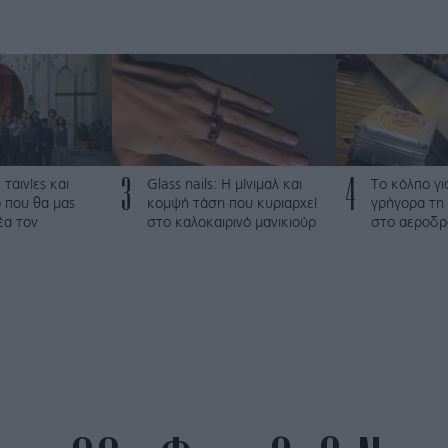
3
4
 ταινίες και
Glass nails: Η μίνιμαλ και
Το κόλπο γι
 που θα μας
κομψή τάση που κυριαρχεί
γρήγορα τη 
έα τον
στο καλοκαιρινό μανικιούρ
στο αεροδρ