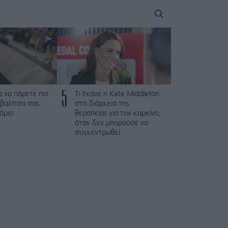
5
α να πάρετε πιο
Τι έκανε η Kate Middleton
βαλίτσα σας
στη διάρκεια της
όμιο
θεραπείας για τον καρκίνο,
όταν δεν μπορούσε να
συγκεντρωθεί