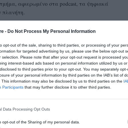
τμήμα, αφιερωμένο στα podcast, τα ψηφιακά
ν πλανήτη.
re -
Do Not Process My Personal Information
άλ Ντοκιμαντέρ Θεσσαλονίκης θα αρχίσουν την
to opt-out of the sale, sharing to third parties, or processing of your per
 καλοκαίρι. Από τις 4 έως τις 14 Μαρτίου 2021
formation for targeted advertising by us, please use the below opt-out s
ου φετινού αφιερώματος, το οποίο θα μας
r selection. Please note that after your opt-out request is processed y
eing interest-based ads based on personal information utilized by us or
ν. Σε δύο εβδομάδες θα ανακοινώσουμε όλες
disclosed to third parties prior to your opt-out. You may separately opt-
ρωμα. Θα προβληθούν, επίσης online, ταινίες
losure of your personal information by third parties on the IAB’s list of
. This information may also be disclosed by us to third parties on the
IA
Participants
that may further disclose it to other third parties.
που θα επικρατούν στη χώρα εκείνο το
άλληλα με τις online προβολές, θα γίνουν και
l Data Processing Opt Outs
καίρι, το Φεστιβάλ θα πραγματοποιήσει
o opt-out of the Sharing of my personal data.
nline ή στους γνωστούς μας χώρους, ανάλογα με