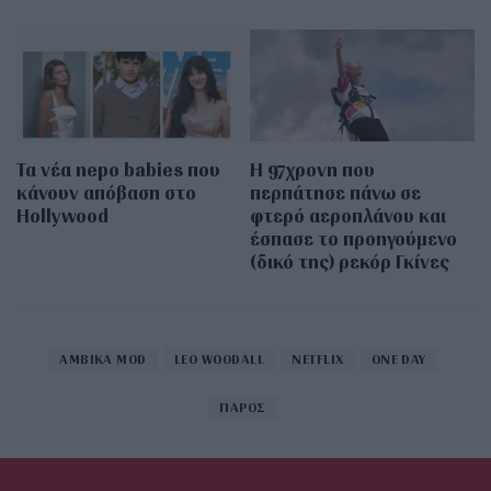
Τα νέα nepo babies που
Η 97χρονη που
κάνουν απόβαση στο
περπάτησε πάνω σε
Hollywood
φτερό αεροπλάνου και
έσπασε το προηγούμενο
(δικό της) ρεκόρ Γκίνες
AMBIKA MOD
LEO WOODALL
NETFLIX
ONE DAY
ΠΑΡΟΣ