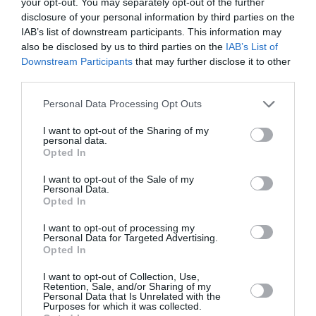
your opt-out. You may separately opt-out of the further
τα σοκάκια της. Συνεχίστηκαν στην πολύβουη
disclosure of your personal information by third parties on the
IAB’s list of downstream participants. This information may
Νάουσα, με το λιμάνι της, αλλά και σε μερικές
also be disclosed by us to third parties on the
IAB’s List of
από τις υπέροχες παραλίες του νησιού.
Downstream Participants
that may further disclose it to other
third parties.
Οι δυο τους φτάνουν στο λιμάνι με το πλοίο της
Personal Data Processing Opt Outs
γραμμής, ενώ τους βλέπουμε να πίνουν χύμα
I want to opt-out of the Sharing of my
κρασί, πριν κολυμπήσουν στη θάλασσα με θέα
personal data.
Opted In
τα ψαροκάικα. Κατά τη διάρκεια μιας ιδιαίτερα
έντονης σκηνής, ο Dexter λέει στην Emma:
«Σε
I want to opt-out of the Sale of my
Personal Data.
γουστάρω»,
καθώς κάνουν γυμνοί μπάνιο στα
Opted In
φεγγαρόλουστα νερά της Πάρου, πριν
I want to opt-out of processing my
Personal Data for Targeted Advertising.
συνεχίσει:
«Το πρόβλημά μου είναι…. τους
Opted In
γουστάρω σχεδόν όλους».
I want to opt-out of Collection, Use,
Retention, Sale, and/or Sharing of my
Personal Data that Is Unrelated with the
Οι σχέσεις των πρωταγωνιστών στην
Purposes for which it was collected.