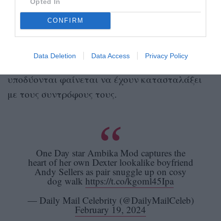
Opted In
πραγματική ζωή θυμίζουν σινεμά
CONFIRM
Και μπορεί στο One Day Emma και Dexter να ζουν
έναν έντονο και γεμάτο εντάσεις έρωτα, στην
Data Deletion
Data Access
Privacy Policy
πραγματικότητα όμως οι ηθοποιοί που τους
υποδύονται φαίνεται να έχουν κατασταλάξει
με τους συντρόφους τους.
One Day star Ambika Mod captures the
heart of her own Dexter lookalike boyfriend
Andy Sellers as pair snuggle up on cosy
dog walk
https://t.co/kgoml45Ipa
— Daily Mail Celebrity (@DailyMailCeleb)
February 19, 2024