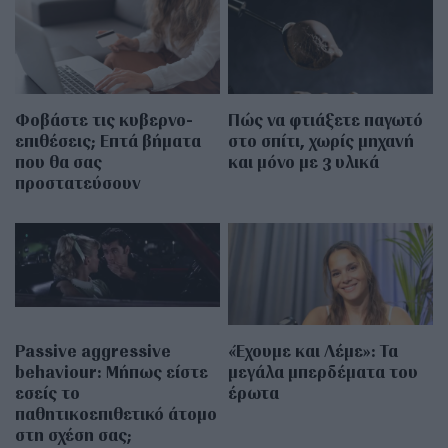
Φοβάστε τις κυβερνο-
Πώς να φτιάξετε παγωτό
επιθέσεις; Επτά βήματα
στο σπίτι, χωρίς μηχανή
που θα σας
και μόνο με 3 υλικά
προστατεύσουν
Passive aggressive
«Έχουμε και Λέμε»: Τα
behaviour: Μήπως είστε
μεγάλα μπερδέματα του
εσείς το
έρωτα
παθητικοεπιθετικό άτομο
στη σχέση σας;