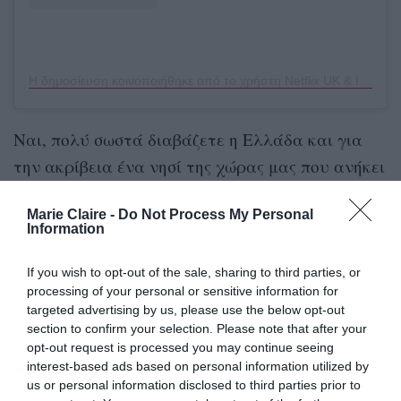
Η δημοσίευση κοινοποιήθηκε από το χρήστη Netflix UK & Ireland (@netflixuk)
Ναι, πολύ σωστά διαβάζετε η Ελλάδα και για
την ακρίβεια ένα νησί της χώρας μας που ανήκει
στο σύμπλεγμα των Κυκλάδων. Αυτό δεν είναι
Marie Claire -
Do Not Process My Personal
Πάρο
άλλο από την
.
Information
Στο 4ο επεισόδιο της σειράς, η Emma και ο Dexter
If you wish to opt-out of the sale, sharing to third parties, or
πηγαίνουν διακοπές -γεμάτες δράματα και
processing of your personal or sensitive information for
targeted advertising by us, please use the below opt-out
εντάσεις- στην Πάρο. Τα γυρίσματα έγιναν στην
section to confirm your selection. Please note that after your
πρωτεύουσα του νησιού, την Παροικιά, με τα
opt-out request is processed you may continue seeing
interest-based ads based on personal information utilized by
γραφικά πλακόστρωτα στενά, τα λευκά σπίτια
us or personal information disclosed to third parties prior to
και τις αμέτρητες βουκαμβίλιες που στολίζουν