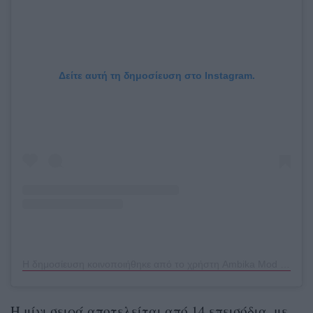
Δείτε αυτή τη δημοσίευση στο Instagram.
Η δημοσίευση κοινοποιήθηκε από το χρήστη Ambika Mod (@ambikamod)
Η μίνι σειρά αποτελείται από 14 επεισόδια, με