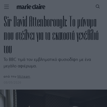
Sir David Attenborough: Το μήνυμα
που στέλνει για τα εκατοστά γενέθλιά
του
To BBC τιμά τον εμβληματικό φυσιοδίφη με ένα
μεγάλο αφιέρωμα.
από την
Mcteam
08/05/2026