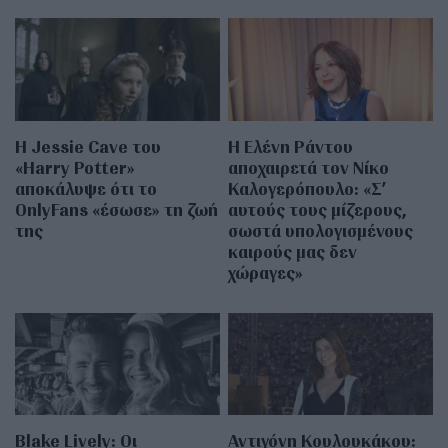
Η Jessie Cave του
Η Ελένη Ράντου
«Harry Potter»
αποχαιρετά τον Νίκο
αποκάλυψε ότι το
Καλογερόπουλο: «Σ’
OnlyFans «έσωσε» τη ζωή
αυτούς τους μίζερους,
της
σωστά υπολογισμένους
καιρούς μας δεν
χώραγες»
Blake Lively: Οι
Αντιγόνη Κουλουκάκου: