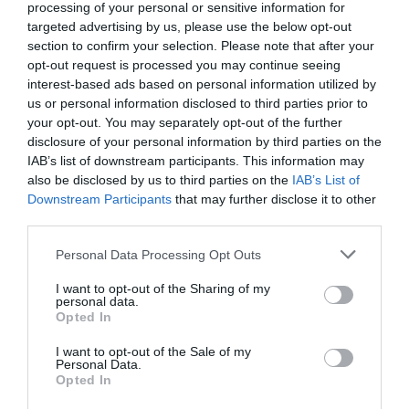
processing of your personal or sensitive information for
targeted advertising by us, please use the below opt-out
«Το δώρο του Sir David στον κόσμο
section to confirm your selection. Please note that after your
είναι μια ζωή αφιερωμένη στην
opt-out request is processed you may continue seeing
αποκάλυψη των θαυμάτων της Γης σε
interest-based ads based on personal information utilized by
όλους μας»
us or personal information disclosed to third parties prior to
your opt-out. You may separately opt-out of the further
άλλα είδη
Και
έχουν πάρει στο παρελθόν το
disclosure of your personal information by third parties on the
IAB’s list of downstream participants. This information may
όνομά
του, όπως ένα αγριολούλουδο, μια
also be disclosed by us to third parties on the
IAB’s List of
πεταλούδα, ένας δεινόσαυρος, μια ακρίδα, ένας
Downstream Participants
that may further disclose it to other
δεινόσαυρος και μια γαρίδα.
third parties.
Personal Data Processing Opt Outs
Ο Sir David έχει δύο παιδιά με τη γυναίκα του,
I want to opt-out of the Sharing of my
Jane
1997
, η οποία πέθανε το
. Ο αδερφός του,
personal data.
Richard
2014
Opted In
, ο οποίος πέθανε το
, ήταν ηθοποιός
βραβευμένος
Όσκαρ
σκηνοθέτης
με
και
.
I want to opt-out of the Sale of my
Personal Data.
Opted In