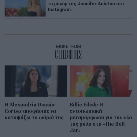
το ρεκόρ της Jennifer Aniston στο
Instagram
MORE FROM
CELEBRITIES
Η Alexandria Ocasio-
Billie Eilish: Η
Cortez αποφάσισε να
εντυπωσιακή
καταψύξει τα ωάριά της
μεταμόρφωση για τον νέο
της ρόλο στο «The Bell
Jar»