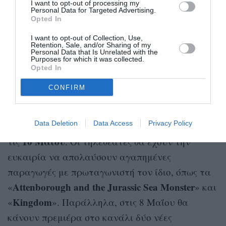
I want to opt-out of processing my
Personal Data for Targeted Advertising.
Opted In
I want to opt-out of Collection, Use,
Retention, Sale, and/or Sharing of my
Personal Data that Is Unrelated with the
Purposes for which it was collected.
Opted In
CONFIRM
Cosmote TV/Viasat Nature
BBC Earth
Το
προβάλλει προς τιμήν του ένα
Data Deletion
Data Access
Privacy Policy
8
μοναδικό τηλεοπτικό αφιέρωμα, από τις
έως
10 Μαΐου
τις
. Οι τηλεθεατές θα έχουν την
ευκαιρία να απολαύσουν αγαπημένες
παραγωγές με πρωταγωνιστή τον ίδιο, όπως τα
Attenborough and the Jurassic Sea Monster
«
» και
Kingdom
«
». Παράλληλα, στις 8 Μαΐου θα
κάνουν πρεμιέρα στο κανάλι δύο νέες