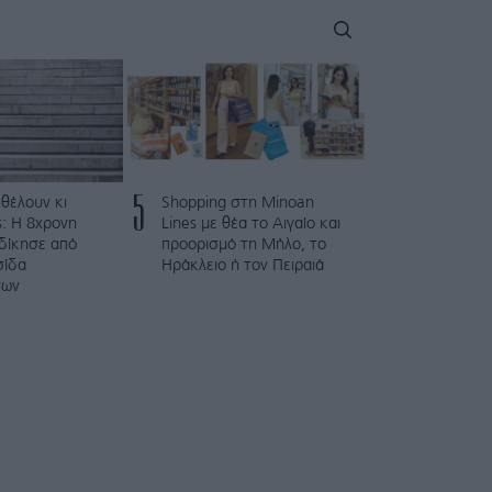
5
 θέλουν κι
Shopping στη Minoan
: Η 8χρονη
Lines με θέα το Αιγαίο και
κδίκησε από
προορισμό τη Μήλο, το
σίδα
Ηράκλειο ή τον Πειραιά
των