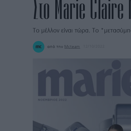
Στο Marie Claire
Το μέλλον είναι τώρα. Το "μετασύμπ
από την
Mcteam
12/10/2022