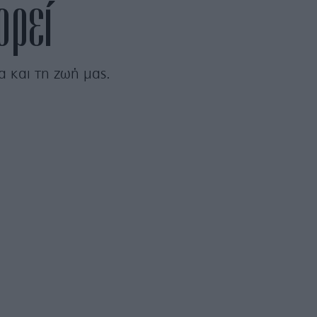
ορεί
α και τη ζωή μας.