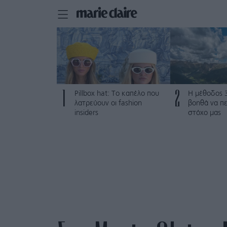
1
2
Pillbox hat: Το καπέλο που
Η μέθοδος 
λατρεύουν οι fashion
βοηθά να π
insiders
στόχο μας