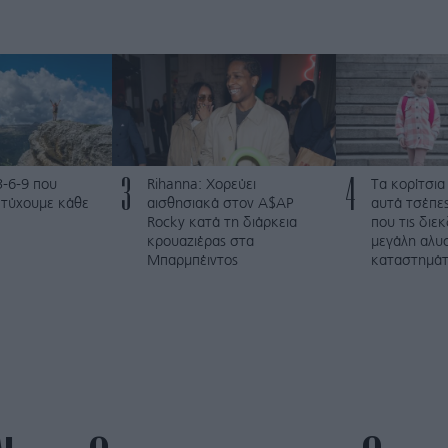
3
4
3-6-9 που
Rihanna: Χορεύει
Τα κορίτσια
ετύχουμε κάθε
αισθησιακά στον A$AP
αυτά τσέπες
Rocky κατά τη διάρκεια
που τις διε
κρουαζιέρας στα
μεγάλη αλυ
Μπαρμπέιντος
καταστημά