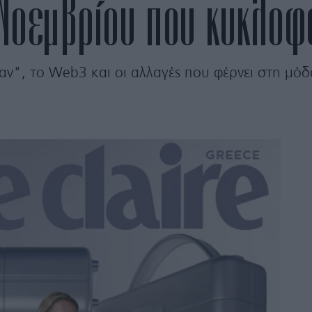
 Νοεμβρίου που κυκλοφ
αν", το Web3 και οι αλλαγές που φέρνει στη μόδ