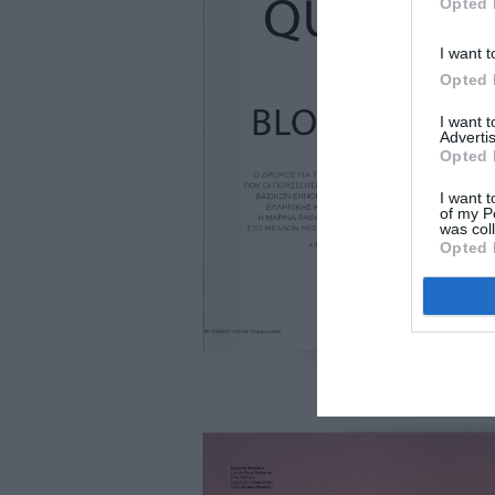
Opted 
I want t
Opted 
I want 
Advertis
Opted 
I want t
of my P
was col
Opted 