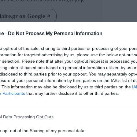
aire.gr on Google
re -
Do Not Process My Personal Information
χος για το μέλλον που είναι ήδη εδώ.
to opt-out of the sale, sharing to third parties, or processing of your per
δες σχεδιάστριες οδηγούν τις επιχειρήσεις
formation for targeted advertising by us, please use the below opt-out s
r selection. Please note that after your opt-out request is processed y
ό μια πρωτοποριακή συνεργασία που
eing interest-based ads based on personal information utilized by us or
Marie Claire Νοεμβρίου. H Ευγενία Νιάρχου
disclosed to third parties prior to your opt-out. You may separately opt-
losure of your personal information by third parties on the IAB’s list of
για NFTs και τη νέα τους συλλογή Venyx.
. This information may also be disclosed by us to third parties on the
IA
Participants
that may further disclose it to other third parties.
l Data Processing Opt Outs
o opt-out of the Sharing of my personal data.