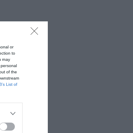
sonal or
ection to
ou may
 personal
out of the
 downstream
B’s List of