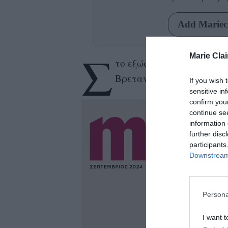
Add Mariecl
Σ
Marie Clai
το εξώφυλλο του Marie Cl
Nathalie Emm
Βρετανίδα
If you wish 
sensitive in
confirm you
continue se
information 
further disc
participants
Downstream 
Persona
I want t