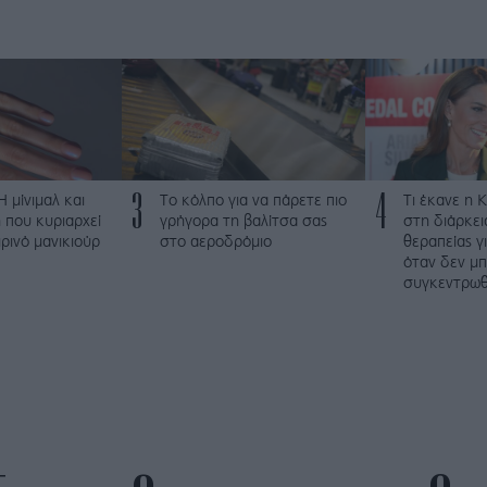
3
4
 Η μίνιμαλ και
Το κόλπο για να πάρετε πιο
Τι έκανε η 
 που κυριαρχεί
γρήγορα τη βαλίτσα σας
στη διάρκει
ρινό μανικιούρ
στο αεροδρόμιο
θεραπείας γ
όταν δεν μ
συγκεντρωθ