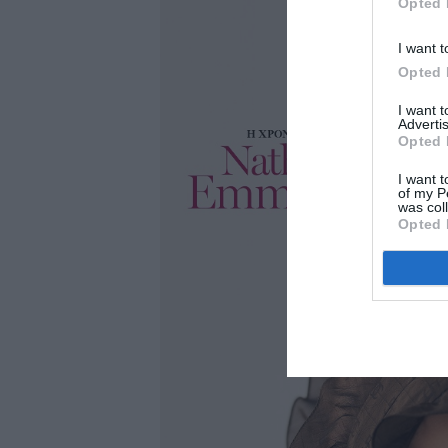
Opted 
I want t
Opted 
I want 
Advertis
Opted 
I want t
of my P
was col
Opted 