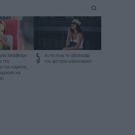
5
Kate Middleton
Αυτό είναι το αξεσουάρ
α της
του φετινού καλοκαιριού
ια τον καρκίνο,
πορούσε να
εί