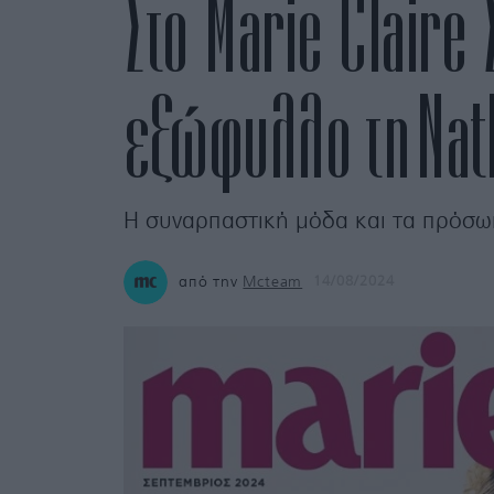
Στο Marie Claire
εξώφυλλο τη Nat
Η συναρπαστική μόδα και τα πρόσωπ
από την
Mcteam
14/08/2024