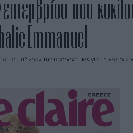
 Σεπτεμβρίου που κυκλ
halie Emmanuel
α που αξίζουν την προσοχή μας για τη νέα σεζ