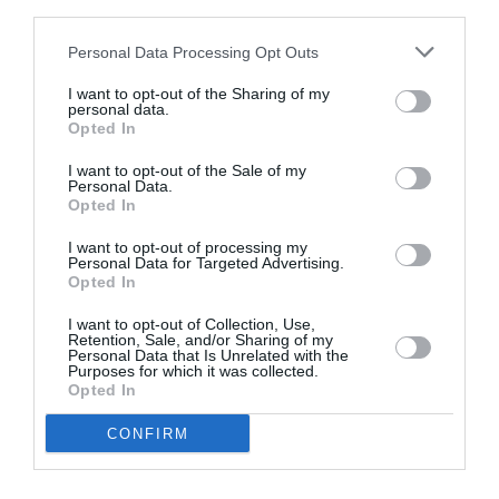
third parties.
περιστάσεις.
Personal Data Processing Opt Outs
Παντελόνια
: Τα πιο επίσημα μπορούμε να τα
I want to opt-out of the Sharing of my
κρεμάσουμε σε μια κρεμάστρα με κλιπ. Τα πιο
personal data.
Opted In
καθημερινά, σε μια πολλαπλή κρεμάστρα. Έτσι,
I want to opt-out of the Sale of my
τα βρίσκουμε ευκολότερα και καταλαμβάνουν
Personal Data.
Opted In
λιγότερο χώρο στην ντουλάπα. Τα τζιν είναι τα
πιο δύσκολα στην εφαρμογή: τα δοκιμάζουμε
I want to opt-out of processing my
Personal Data for Targeted Advertising.
ένα ένα και όσα δεν μας κολακεύουν, ιδιαίτερα
Opted In
στην περιφέρεια, τα χαρίζουμε.
I want to opt-out of Collection, Use,
Retention, Sale, and/or Sharing of my
Personal Data that Is Unrelated with the
Γενικά
Purposes for which it was collected.
Opted In
βασικά
, ουδέτερα κομμάτια
-Εστιάζουμε σε
CONFIRM
υψηλής ποιότητας
, που μπορούν να βρουν τη
θέση τους σε εκατοντάδες διαφορετικούς