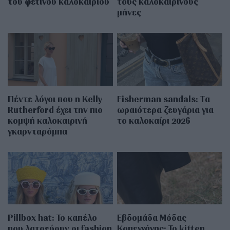
του φετινού καλοκαιριού
τους καλοκαιρινούς
μήνες
Πέντε λόγοι που η Kelly
Fisherman sandals: Tα
Rutherford έχει την πιο
ωραιότερα ζευγάρια για
κομψή καλοκαιρινή
το καλοκαίρι 2026
γκαρνταρόμπα
Pillbox hat: Το καπέλο
Εβδομάδα Μόδας
που λατρεύουν οι fashion
Κοπεγχάγης: Το kitten