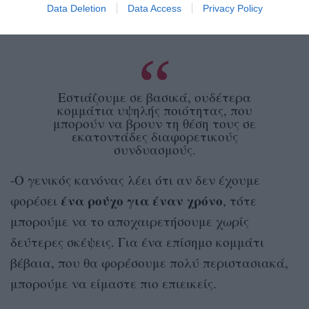
Data Deletion
Data Access
Privacy Policy
συνδυασμούς.
Εστιάζουμε σε βασικά, ουδέτερα
κομμάτια υψηλής ποιότητας, που
μπορούν να βρουν τη θέση τους σε
εκατοντάδες διαφορετικούς
συνδυασμούς.
-Ο γενικός κανόνας λέει ότι αν δεν έχουμε
ένα ρούχο για έναν χρόνο
φορέσει
, τότε
μπορούμε να το αποχαιρετήσουμε χωρίς
δεύτερες σκέψεις. Για ένα επίσημο κομμάτι
βέβαια, που θα φορέσουμε πολύ περιστασιακά,
μπορούμε να είμαστε πιο επιεικείς.