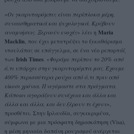
«
Οι γκαρνταρόμπες είναι περίπλοκα μέρη,
συναισθηματικά και ψυχολογικά. Κρύβουν
Maria
αναμνήσεις. Ξερνούν ενοχές
» λέει η
Macklin
, που έχει μετατρέψει το ξεκαθάρισμα
ντουλάπας σε επάγγελμα, σε ένα νέο ρεπορτάζ
Irish Times
των
. «
Φοράμε περίπου το 20% από
ό,τι υπάρχει στην γκαρνταρόμπα μας. Έχουμε
400% περισσότερα ρούχα από ό,τι πριν από
είκοσι χρόνια. Πνιγόμαστε στα πράγματα.
Κάποιοι αγοράζουν συνέχεια και άλλα και
άλλα και άλλα, και δεν ξέρουν τι έχουν
»,
προσθέτει. Στην Ιρλανδία, συγκεκριμένα,
σύμφωνα με μια πρόσφατη δημοσκόπηση (Visa),
η μέση μηνιαία δαπάνη ρουχισμού ανέρχεται