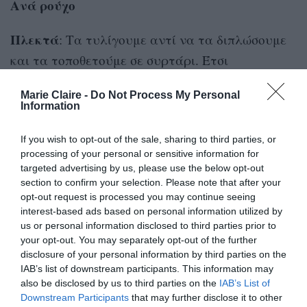
Ανά ρούχο
Πλεκτά
: Τα τυλίγουμε αντί να τα διπλώσουμε
και τα τοποθετούμε σε συρτάρι. Έτσι
καταλαμβάνουν λιγότερο χώρο, είναι
Marie Claire -
Do Not Process My Personal
ευκολότερο να τα βρούμε ανάλογα με το χρώμα
Information
τους και κινδυνεύουν λιγότερο από φθορές.
If you wish to opt-out of the sale, sharing to third parties, or
Φορέματα
: Αν δεν είμαστε σίγουρες αν πρέπει
processing of your personal or sensitive information for
targeted advertising by us, please use the below opt-out
να πετάξουμε ή όχι ένα φόρεμα, μπορούμε να το
section to confirm your selection. Please note that after your
φορέσουμε και να φωτογραφίσουμε το είδωλό
opt-out request is processed you may continue seeing
interest-based ads based on personal information utilized by
μας στον καθρέφτη. Έτσι θα καταλάβουμε
us or personal information disclosed to third parties prior to
ευκολότερα αν μας πηγαίνει (πλέον). Εκτός από
your opt-out. You may separately opt-out of the further
disclosure of your personal information by third parties on the
αυτό, δίνουμε προτεραιότητα σε όσα είναι
IAB’s list of downstream participants. This information may
ευκολοφόρετα και ευέλικτα, π.χ. αποτελούν
also be disclosed by us to third parties on the
IAB’s List of
σταθερή αξία σε διαφορετικές εποχές και
Downstream Participants
that may further disclose it to other