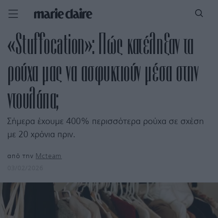
«Stuffocation»: Πώς κατέληξαν τα
ρούχα μας να ασφυκτιούν μέσα στην
ντουλάπα;
Σήμερα έχουμε 400% περισσότερα ρούχα σε σχέση
με 20 χρόνια πριν.
από την
Mcteam
03/02/2026