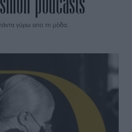
shion podcasts
πάντα γύρω απο τη μόδα.