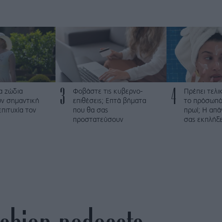
3
4
α ζώδια
Φοβάστε τις κυβερνο-
Πρέπει τελι
ν σημαντική
επιθέσεις; Επτά βήματα
το πρόσωπό
επιτυχία τον
που θα σας
πρωί; Η απά
προστατεύσουν
σας εκπλήξε