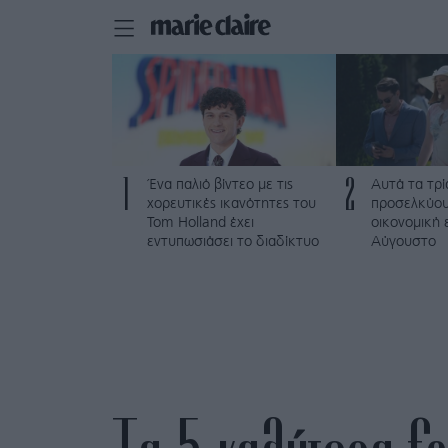
1
2
Ένα παλιό βίντεο με τις
Αυτά τα τρί
χορευτικές ικανότητες του
προσελκύου
Tom Holland έχει
οικονομική 
εντυπωσιάσει το διαδίκτυο
Αύγουστο