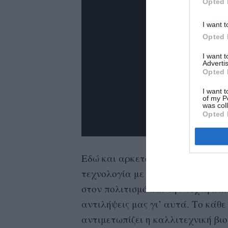
Opted 
I want t
Opted 
I want 
Advertis
Opted 
I want t
of my P
was col
Opted 
Εδώ και αρκετό καιρό τώρα, ο οί
τεχνολογία με την αισθητική και 
στον πολιτισμό και την τέχνη κα
αντιλήψεις μας γι’ αυτά. Το κάθε
αντιμετωπίζει η καλλιτεχνική βι