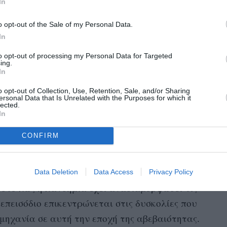
In
o opt-out of the Sale of my Personal Data.
In
to opt-out of processing my Personal Data for Targeted
ing.
In
o opt-out of Collection, Use, Retention, Sale, and/or Sharing
ersonal Data that Is Unrelated with the Purposes for which it
lected.
In
CONFIRM
κος
Chanel
, συνδυάζει την καινοτομία και την
το πάθος. Η συγκεκριμένη εκπομπή εστιάζει
Data Deletion
Data Access
Privacy Policy
ι στο πως η πανδημία έχει αναδιαμορφώσει τις
 επεισόδιο επικεντρώνεται στις δυσκολίες που
ομηχανία σε αυτή την εποχή της αβεβαιότητας.