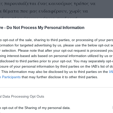
ς παρουσιάζεται
ένας καινούριος τρόπος να
α θέματα που μας ενδιαφέρουν, χωρίς να
ι ή να πληρώσουμε κάποια συνδρομή.
re -
Do Not Process My Personal Information
ει προς το παρόν λόγω της πανδημίας, όμως
ξαφανιστεί τελείως από τις ζωές μας. Στον
to opt-out of the sale, sharing to third parties, or processing of your per
πλουτίσεις
τις γνώσεις σου
γύρω
από τους
formation for targeted advertising by us, please use the below opt-out s
r selection. Please note that after your opt-out request is processed y
ωθείς
για τις νέες τάσεις και να αποκομίσεις
eing interest-based ads based on personal information utilized by us or
α της μόδας.
disclosed to third parties prior to your opt-out. You may separately opt-
losure of your personal information by third parties on the IAB’s list of
. This information may also be disclosed by us to third parties on the
IA
Participants
that may further disclose it to other third parties.
l Data Processing Opt Outs
o opt-out of the Sharing of my personal data.