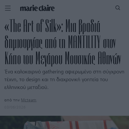
«The Art of Silk»: Μια βραδιά
δημιουργίας από τη MANTILITY στον
Κήπο του Μεγάρου Μουσικής Αθηνών
Ένα καλοκαιρινό gathering αφιερωμένο στη σύγχρονη
τέχνη, το design και τη διαχρονική γοητεία του
ελληνικού μεταξιού.
από την
Mcteam
03/06/2026