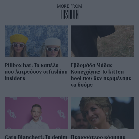
MORE FROM
FASHION
Pillbox hat: Το καπέλο
Εβδομάδα Μόδας
που λατρεύουν οι fashion
Κοπεγχάγης: Το kitten
insiders
heel που δεν περιμέναμε
να δούμε
Cate Blanchett: Το denim
Περισσότερο κόσμημα