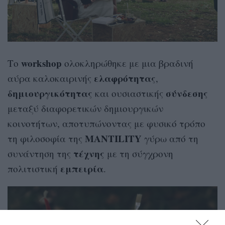
workshop
Το
ολοκληρώθηκε με μια βραδινή
ελαφρότητας
αύρα καλοκαιρινής
,
δημιουργικότητας
σύνδεσης
και ουσιαστικής
μεταξύ διαφορετικών δημιουργικών
κοινοτήτων, αποτυπώνοντας με φυσικό τρόπο
MANTILITY
τη φιλοσοφία της
γύρω από τη
τέχνης
συνάντηση της
με τη σύγχρονη
εμπειρία
πολιτιστική
.