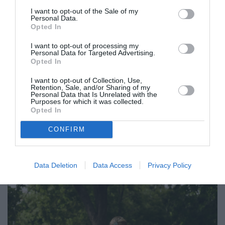
I want to opt-out of the Sale of my
Personal Data.
Opted In
I want to opt-out of processing my
Personal Data for Targeted Advertising.
Opted In
workshop
Το αποτέλεσμα του
θα αποτελέσει τη
I want to opt-out of Collection, Use,
limited edition
βάση για ένα συλλεκτικό
Retention, Sale, and/or Sharing of my
Personal Data that Is Unrelated with the
MANTILITY
μεταξωτό μαντίλι της
σε
Purposes for which it was collected.
Opted In
Hydra Edition.
συνεργασία με την
Το μαντίλι θα
CONFIRM
Ύδρα
παρουσιαστεί πρώτα στην
, στο πλαίσιο
Hydra Edition
ενός pop-up της
, και στη συνέχεια
MANTILITY
θα διατίθεται από τη
.
Data Deletion
Data Access
Privacy Policy