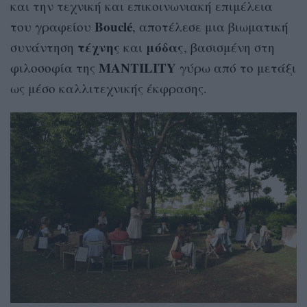
και την τεχνική και επικοινωνιακή επιμέλεια
Bouclé
του γραφείου
, αποτέλεσε μια βιωματική
τέχνης
μόδας
συνάντηση
και
, βασισμένη στη
MANTILITY
φιλοσοφία της
γύρω από το μετάξι
ως μέσο καλλιτεχνικής έκφρασης.