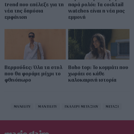
trend που επέλεξε για τη
παρά ρολόι: Τα cocktail
νέα της δημόσια
watches είναι η νέα μας
εμφάνιση
εμμονή
Βερμούδες: Όλα τα στυλ
Boho top: Το κομμάτι που
που θα φοράμε μέχρι το
χωράει σε κάθε
φθινόπωρο
καλοκαιρινή ιστορία
MANILITY
MANTILITY
ΓΚΑΛΕΡΙ ΜΕΤΑΞΙΟΥ
ΜΕΤΑΞΙ