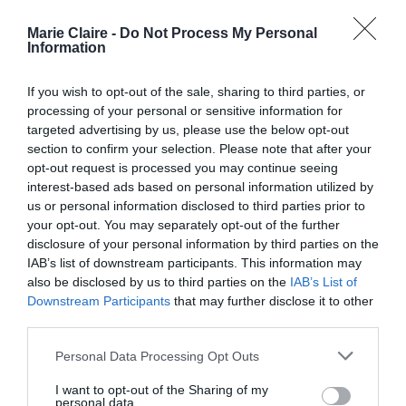
Πώς να χτίσει ένα ισχυρό
Marie Claire -
Do Not Process My Personal
Information
επαγγελματικό προφίλ και brand
Πώς να συνεργαστεί με high-end
If you wish to opt-out of the sale, sharing to third parties, or
πελάτες και vendors του χώρου
processing of your personal or sensitive information for
Πώς να προσφέρει μια εμπειρία που
targeted advertising by us, please use the below opt-out
section to confirm your selection. Please note that after your
υπερβαίνει το απλό νυφικό μακιγιάζ
opt-out request is processed you may continue seeing
interest-based ads based on personal information utilized by
masterclass
Katerina
Και φυσικά, το
της
us or personal information disclosed to third parties prior to
your opt-out. You may separately opt-out of the further
Theocharis
live bridal
θα ολοκληρωθεί με ένα
disclosure of your personal information by third parties on the
makeup demonstration
, όπου η ίδια θα
IAB’s list of downstream participants. This information may
also be disclosed by us to third parties on the
IAB’s List of
signature τεχνική
παρουσιάσει τη
της
Downstream Participants
that may further disclose it to other
εξηγώντας με λεπτομέρεια το κάθε βήμα που
third parties.
ακολουθεί – από την προετοιμασία της
Personal Data Processing Opt Outs
επιδερμίδας μέχρι τις τελικές λεπτομέρειες που
I want to opt-out of the Sharing of my
εξασφαλίζουν ένα άψογο αποτέλεσμα με
personal data.