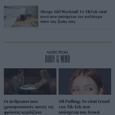
Sleepy Girl Mocktail: Tο TikTok viral
ποτό που υπόσχεται τον καλύτερο
ύπνο της ζωής σας
MORE FROM
BODY & MIND
Οι άνθρωποι που
Oil Pulling: To viral trend
χρησιμοποιούν αυτές τις
του Tik-Tok που
φράσεις κερδίζουν
υπόσχεται πιο λευκά