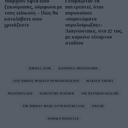
Υπάρχουν εφτά είδη
Ετοιμαζόταν να
ξεκούρασης, σύμφωνα με
παντρευτεί, όταν
τους ειδικούς – Πώς θα
παρουσίασε
καταλάβετε ποιο
«συμπτώματα
χρειάζεστε
ουρολοίμωξης»:
Διαγνώστηκε, στα 27 της,
με καρκίνο τέταρτου
σταδίου
BRIDAL LOOK
KATERINA THEOCHARIS
LIVE BRIDAL MAKEUP DEMONSTRATION
MAKEUP ARTIST
MASTERCLASS
SIGNATURE ΤΕΧΝΙΚΗ
THE BLENDER GALLERY
THE BRIDAL MAKE-UP MASTERCLASS
TIKTOK
ΝΥΦΙΚΟ ΜΑΚΙΓΙΑΖ