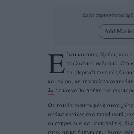
Δείτε περισσότερα άρ
Add Mariecl
Ε
ίναι κάποιες έξοδοι, που 
στυλιστικό σεβασμό. Όπως 
τα (θερινά) σινεμά γέμισα
και τώρα, με την πολυαναμενόμ
2»
το κοινό θα πρέπει να συμμορφ
Ως
ταινία αφιερωμένη στον χώρο
ακόμα εικόνες στα moodboard μα
αυστηροί εώς και αντιπαθείς, όλ
στυλιστική έμπνευση. Πάρτε ιδέ