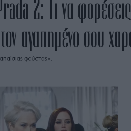
rada 2: Τι να φορέσεις 
ε τον αγαπημένο σου χα
 απαίσιας φούστας».