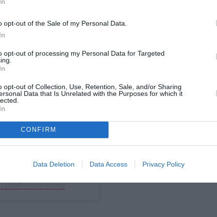
In
o opt-out of the Sale of my Personal Data.
In
agram
to opt-out of processing my Personal Data for Targeted
ing.
In
o opt-out of Collection, Use, Retention, Sale, and/or Sharing
ersonal Data that Is Unrelated with the Purposes for which it
lected.
In
CONFIRM
Data Deletion
Data Access
Privacy Policy
s (@balharbourshops)