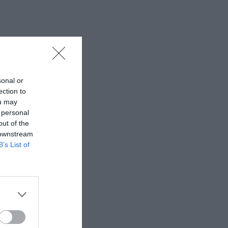
sonal or
ection to
ou may
 personal
out of the
 downstream
B’s List of