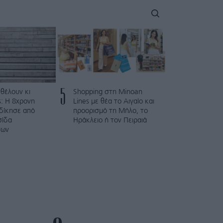
5
 θέλουν κι
Shopping στη Minoan
: Η 8χρονη
Lines με θέα το Αιγαίο και
κδίκησε από
προορισμό τη Μήλο, το
σίδα
Ηράκλειο ή τον Πειραιά
των