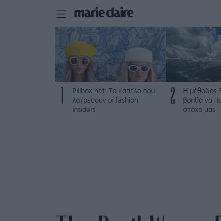
1
2
Pillbox hat: Το καπέλο που
Η μέθοδος 
λατρεύουν οι fashion
βοηθά να π
insiders
στόχο μας