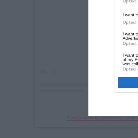
Opted 
I want t
Opted 
View this post on Inst
I want 
Advertis
Opted 
I want t
of my P
was col
Opted 
A post shared by Bal Harbour Shop