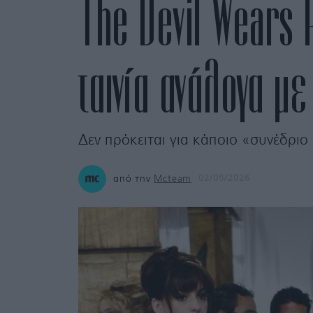
The Devil Wears P
ταινία ανάλογα μ
Δεν πρόκειται για κάποιο «συνέδριο
από την
Mcteam
02/05/2026