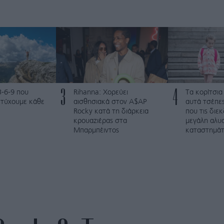
3
4
3-6-9 που
Rihanna: Χορεύει
Τα κορίτσια
ετύχουμε κάθε
αισθησιακά στον A$AP
αυτά τσέπες
Rocky κατά τη διάρκεια
που τις διε
κρουαζιέρας στα
μεγάλη αλυ
Μπαρμπέιντος
καταστημά