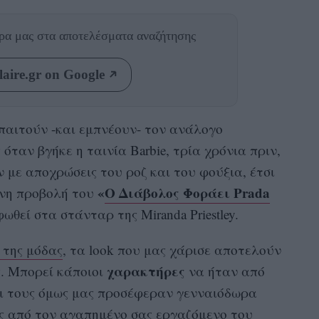
θρα μας
στα αποτελέσματα αναζήτησης
aire.gr on Google
απαιτούν -και εμπνέουν- τον ανάλογο
όταν βγήκε η ταινία Barbie, τρία χρόνια πριν,
ν με αποχρώσεις του ροζ και του φούξια, έτσι
«
Ο Διάβολος Φοράει Prada
ενη προβολή του
ωθεί στα στάνταρ της Miranda Priestley.
 της μόδας
, τα look που μας χάρισε αποτελούν
χαρακτήρες
ς. Μπορεί κάποιοι
να ήταν από
οι τους όμως μας προσέφεραν γενναιόδωρα
ες από τον αγαπημένο σας εργαζόμενο του