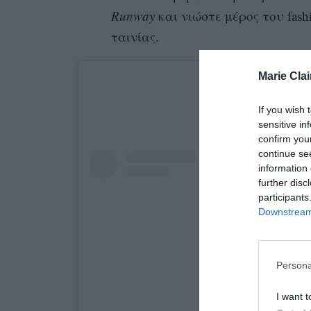
Runway
και νιώστε μέρος του fash
ταινίας.
Marie Clai
If you wish 
sensitive in
confirm you
continue se
information 
further disc
participants
Downstream 
Persona
I want t