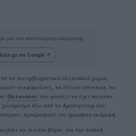
θρα μας
στα αποτελέσματα αναζήτησης
aire.gr on Google
 από τα πιο εμβληματικά ολλανδικά χωριά,
ακούς ανεμόμυλους, τα ξύλινα σπιτάκια, τα
Ολλανδίας
ιας
που μοιάζει να έχει παγώσει
ς χιλιόμετρα έξω από το Άμστερνταμ και
έστερους προορισμούς για ημερήσια εκδρομή.
ρχίσει να γίνεται βάρος για την τοπική