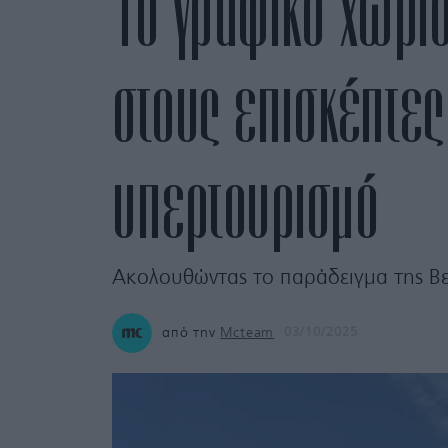
Το γραφικό χωριό
στους επισκέπτες 
υπερτουρισμό
Ακολουθώντας το παράδειγμα της Βε
από την
Mcteam
03/10/2025