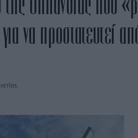
 της Ολλανδίας που «β
για να προστατευτεί απ
νετίας.