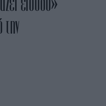
άζει είσοδο»
ό την