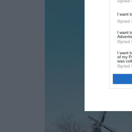
Opted 
I want t
Opted 
I want 
Advertis
Opted 
I want t
of my P
was col
Opted 