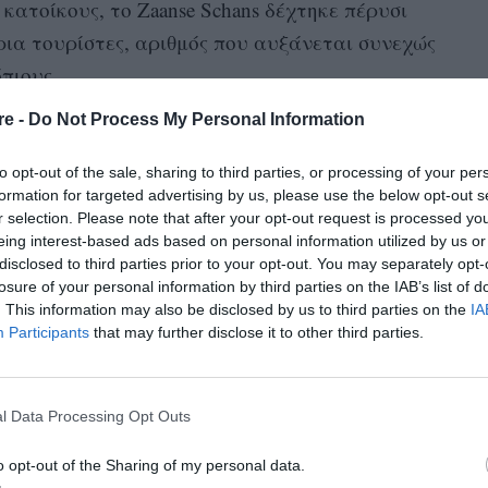
κατοίκους, το Zaanse Schans δέχτηκε πέρυσι
ια τουρίστες, αριθμός που αυξάνεται συνεχώς
πιους.
re -
Do Not Process My Personal Information
νουν σε αυλές, να χτυπούν πόρτες, ακόμα και
ια να φωτογραφίσουν το εσωτερικό σπιτιών, δεν
to opt-out of the sale, sharing to third parties, or processing of your per
λαβαίνουν ότι κάποιοι άνθρωποι
formation for targeted advertising by us, please use the below opt-out s
r selection. Please note that after your opt-out request is processed y
ουν οι κάτοικοι.
eing interest-based ads based on personal information utilized by us or
disclosed to third parties prior to your opt-out. You may separately opt-
losure of your personal information by third parties on the IAB’s list of
. This information may also be disclosed by us to third parties on the
IA
Participants
that may further disclose it to other third parties.
l Data Processing Opt Outs
o opt-out of the Sharing of my personal data.