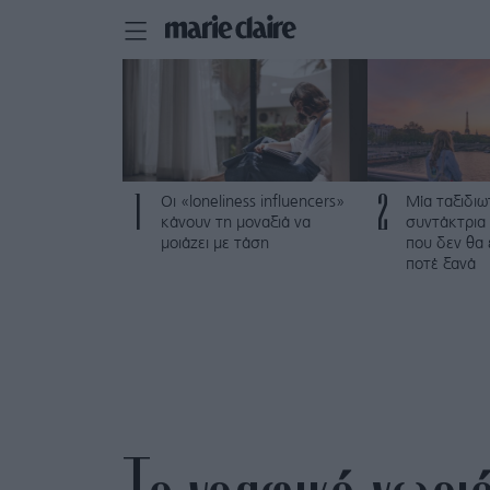
1
2
Οι «loneliness influencers»
Μία ταξιδιω
κάνουν τη μοναξιά να
συντάκτρια 
μοιάζει με τάση
που δεν θα
ποτέ ξανά