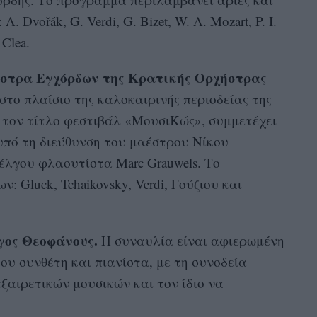
 Dvořák, G. Verdi, G. Bizet, W. A. Mozart, P. I.
 Clea.
ήστρα Εγχόρδων της Κρατικής Ορχήστρας
το πλαίσιο της καλοκαιρινής περιοδείας της
 τον τίτλο φεστιβάλ «ΜουσιΚώς», συμμετέχει
υπό τη διεύθυνση του μαέστρου Νίκου
έλγου φλαουτίστα Marc Grauwels. Το
 Gluck, Tchaikovsky, Verdi, Γούζιου και
γος Θεοφάνους.
Η συναυλία είναι αφιερωμένη
ου συνθέτη και πιανίστα, με τη συνοδεία
αιρετικών μουσικών και τον ίδιο να