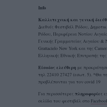
Info
Καλλιτεχνική και γενική διεύ
Διεθνές Φεστιβάλ Ρόδου, Δημοτι
Ρόδου, Περιφέρεια Νοτίου Αιγαί
Γενικής Γραμματείας Αιγαίου & Ν
Grattacielo New York και της Came
Ελληνικής Εθνικής Επιτροπής τη
Είσοδος ελεύθερη
με προκράτηση
τηλ 22410 27427 (εσωτ. 5). *Θα 
προβλέπονται για τον covid 19
πληροφορίες
Για περισσότερες
ε
σελίδα του φεστιβάλ στο
Faceboo