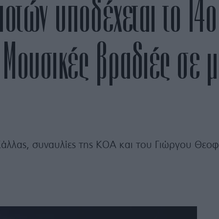
ποτών υποδέχεται το 14ο
 Μουσικές βραδιές σε μ
άλλας, συναυλίες της ΚΟΑ και του Γιώργου Θεοφ