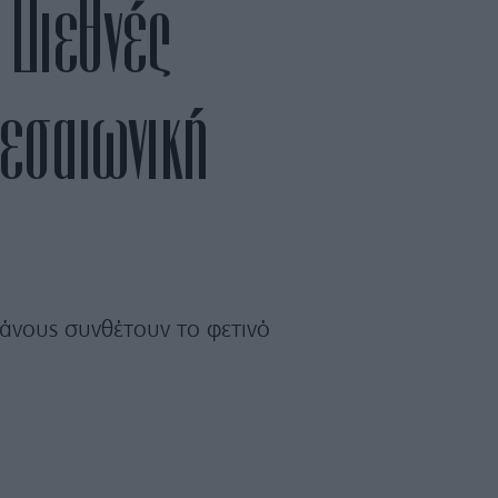
 Διεθνές
εσαιωνική
άνους συνθέτουν το φετινό