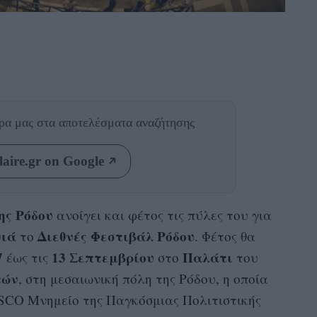
θρα μας
στα αποτελέσματα αναζήτησης
aire.gr on Google
ης Ρόδου
ανοίγει και φέτος τις πύλες του για
νιά
Διεθνές Φεστιβάλ Ρόδου
το
. Φέτος θα
7
13 Σεπτεμβρίου
Παλάτι
έως τις
στο
του
τών
, στη μεσαιωνική πόλη της Ρόδου, η οποία
SCO Μνημείο της Παγκόσμιας Πολιτιστικής