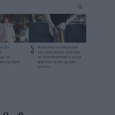
5
που δεν
Αυτό είναι το επάγγελμα
α
που είναι μάλλον δύσκολο
με να
να αντικαταστήσει η AI και
νά και ξανά
φαίνεται να έχει μεγάλη
ζήτηση