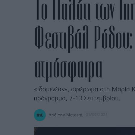
Το Παλάτι των Ιπ
Φεστιβάλ Ρόδου:
ατμόσφαιρα
«Ιδομενέας», αφιέρωμα στη Μαρία Κ
πρόγραμμα, 7-13 Σεπτεμβρίου.
από την
Mcteam
01/09/2021