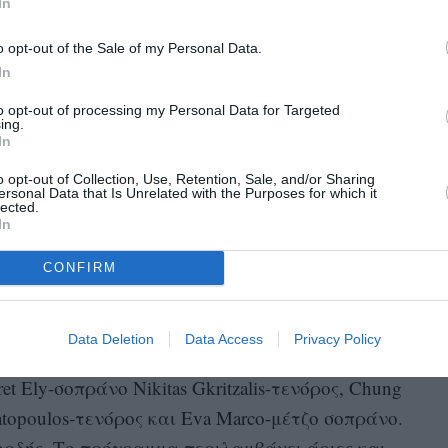
In
ναι μια συμπαραγωγή του Teatro Grattacielo με
Κέντρο του Ηρακλείου της Κρήτης.
o opt-out of the Sale of my Personal Data.
κοί τραγουδιστές της Camerata Bardi Vocal
In
 η οποία είναι εμπνευσμένη από την ελληνική
to opt-out of processing my Personal Data for Targeted
ασιλιά Ιδομενέα της Κρήτης, σε σκηνοθεσία
ing.
In
κού και γενικού διευθυντή του πολιτιστικού
o opt-out of Collection, Use, Retention, Sale, and/or Sharing
amerata Bardi), το φεστιβάλ γιορτάζει την
ersonal Data that Is Unrelated with the Purposes for which it
lected.
 Ελληνική Επανάσταση.
In
Gala Concert, Αφιέρωμα στη Μαρία Κάλλας.
CONFIRM
ν 44 χρόνων από τον θάνατο της Μαρίας
υτή τη συναυλία στη μνήμη της, με τη
Data Deletion
Data Access
Privacy Policy
 της Cαmerata Bardi Vocal Academy της Νέας
t Ely-σοπράνο Nikitas Gkritzalis-τενόρος, Chung
topoulos-τενόρος και Eva Marco-μέτζο σοπράνο.
ορδής. Το πρόγραμμα περιλαμβάνει άριες και