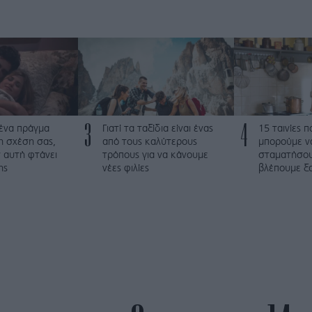
3
4
 ένα πράγμα
Γιατί τα ταξίδια είναι ένας
15 ταινίες 
τη σχέση σας,
από τους καλύτερους
μπορούμε ν
 αυτή φτάνει
τρόπους για να κάνουμε
σταματήσου
ης
νέες φιλίες
βλέπουμε ξα