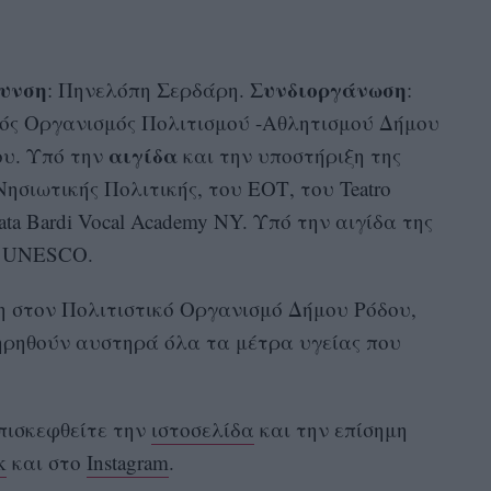
θυνση
Συνδιοργάνωση
: Πηνελόπη Σερδάρη.
:
κός Οργανισμός Πολιτισμού -Αθλητισμού Δήμου
αιγίδα
ου. Υπό την
και την υποστήριξη της
ησιωτικής Πολιτικής, του ΕΟΤ, του Teatro
rata Bardi Vocal Academy NY. Υπό την αιγίδα της
ς UNESCO.
 στον Πολιτιστικό Οργανισμό Δήμου Ρόδου,
τηρηθούν αυστηρά όλα τα μέτρα υγείας που
πισκεφθείτε την
ιστοσελίδα
και την επίσημη
k
και στο
Instagram
.