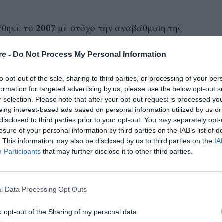
2007
ύθηκε το
με στόχο την αναβάθμιση της
ώθηση του πολιτιστικού τουρισμού, καθώς και
re -
Do Not Process My Personal Information
είων και της πολιτιστικής κληρονομιάς του
ας από τους πιο επιτυχημένους θεσμούς της
to opt-out of the sale, sharing to third parties, or processing of your per
πάσει εξαιρετικές κριτικές από ελληνικά και
formation for targeted advertising by us, please use the below opt-out s
r selection. Please note that after your opt-out request is processed y
 χρόνο φιλόμουσο κοινό από όλη την Ελλάδα
eing interest-based ads based on personal information utilized by us or
disclosed to third parties prior to your opt-out. You may separately opt-
losure of your personal information by third parties on the IAB’s list of
ύς Φεστιβάλ Ρόδου
. This information may also be disclosed by us to third parties on the
IA
Participants
that may further disclose it to other third parties.
ρίου: Όπερα «Ιδομενέας» του W. A. Mozart,
erata Bardi Vocal Academy New York.
Το
l Data Processing Opt Outs
» με έδρα τη Νέα Υόρκη και η Camerata Bardi
την όπερα «Ιδομενέας» του W. A. Mozart, σε
o opt-out of the Sharing of my personal data.