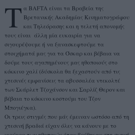
Τ
α BΑFTA είναι τα Βραβεία της
Βρετανικής Ακαδημίας Κινηματογράφου
και Τηλεόρασης και η τελετή απονομής
τους είναι άλλη μία ευκαιρία για να
σιγουρέψουμε ή να ξανασκεφτούμε τα
στοιχήματά μας για τα Όσκαρ και βέβαια να
δούμε τους αγαπημένους μας ηθοποιούς στο
κόκκινο χαλί (δύσκολα θα ξεχαστούν από τις
χτεσινές εμφανίσεις τα αβυσσαλέα ντεκολτέ
των Σκάρλετ Τζοχάνσον και Σαρλίζ Θερον και
βέβαια το κόκκινο κοστούμι του Τζον
Μπογιέγκα).
Οι τρεις στιγμές που μάς έμειναν ωστόσο από τη
χτεσινή βραδιά είχαν όλες να κάνουν με το
χιούμορ των ηθοποιών όταν βρέθηκαν στη σκηνή