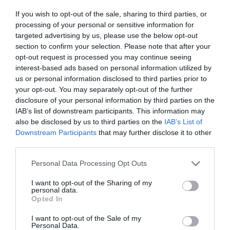
2. “Δεν νομίζω πως θα μπορούσα ποτέ να κάνω
If you wish to opt-out of the sale, sharing to third parties, or
αυτό που κάνουν, ειλικρινά απλώς δεν έχω τα
processing of your personal or sensitive information for
αρχίδια”, είπε η Ρέμπελ Γουίλσον, η αθεόφοβη
targeted advertising by us, please use the below opt-out
section to confirm your selection. Please note that after your
κωμικός από την Αυστραλία που παρουσίασε το
opt-out request is processed you may continue seeing
βραβείο σκηνοθεσίας, κριτικάροντας με τον
interest-based ads based on personal information utilized by
us or personal information disclosed to third parties prior to
τρόπο της το γεγονός ότι υποψήφιοι στην
your opt-out. You may separately opt-out of the further
κατηγορία ήταν μόνο, με μεγαλύτερο φάουλ
disclosure of your personal information by third parties on the
IAB’s list of downstream participants. This information may
την απουσία της Γκρέτα Γκέργουιγκ, που έχουν
also be disclosed by us to third parties on the
IAB’s List of
ανεξήγητα σνομπάρει και τα Όσκαρ ενώ
Downstream Participants
that may further disclose it to other
ομολογουμένως η δουλειά της στις Μικρές
third parties.
Κυρίες ήταν εξαιρετική.
Personal Data Processing Opt Outs
I want to opt-out of the Sharing of my
personal data.
Opted In
I want to opt-out of the Sale of my
Personal Data.