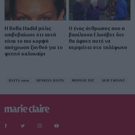
Η Bella Hadid μόλις
Ο ένας άνθρωπος που η
επιβεβαίωσε ότι αυτή
βασίλισσα Ελισάβετ δεν
είναι το πιο κομψή
θα άφηνε ποτέ να
απόχρωση ξανθού για το
περιμένει στο τηλέφωνο
φετινό καλοκαίρι
BAFTA 2020
ΒΡΑΒΕΙΑ BAFTA
ΜΠΡΑΝΤ ΠΙΤ
ΧΙΟΥ ΓΚΡΑΝΤ