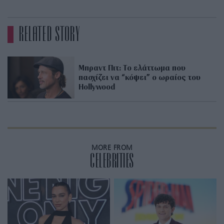
RELATED STORY
Mπραντ Πιτ: Το ελάττωμα που
πασχίζει να “κόψει” ο ωραίος του
Hollywood
MORE FROM
CELEBRITIES