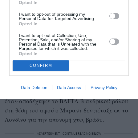
Opted In
I want to opt-out of processing my
Personal Data for Targeted Advertising.
Opted In
I want to opt-out of Collection, Use,
Retention, Sale, and/or Sharing of my
Personal Data that Is Unrelated with the
Purposes for which it was collected.
Opted In
3. “Γεια σου Βρετανία! Άκουσα πως μόλις έγινες
CONFIRM
single, καλωσήρθες στο κλαμπ”. Αυτό έγραφε
μεταξύ άλλων το σημείωμα που ο Μπραντ Πιτ
Data Deletion
Data Access
Privacy Policy
έδωσε στη Μάργκο Ρόμπι η οποία και το διάβασε
όταν αποδέχτηκε το BAFTA B ανδρικού ρόλου
στη θέση του αφού ο Μπραντ δεν πέταξε ως το
Λονδίνο για την απονομή χτες βράδυ.
ADVERTISEMENT - CONTINUE READING BELOW