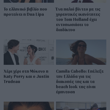
Το ελληνικό βιβλίο που
Ένα παλιό βίντεο με τις
προτείνει η Dua Lipa
χορευτικές ικανότητες
του Tom Holland έχει
εντυπωσιάσει το
διαδίκτυο
Χέρι χέρι στη Μύκονο η
Camila Cabello: Επέλεξε
Katy Perry και ο Justin
την Ελλάδα για τις
Trudeau
διακοπές της και τα
beach look της είναι
έμπνευση