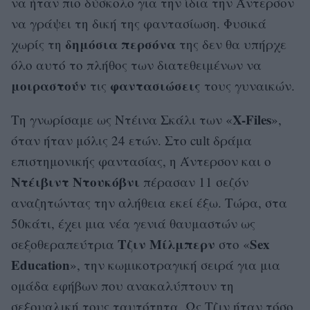
να ήταν πιο δύσκολο για την ίδια την Άντερσον
να γράψει τη δική της φαντασίωση. Φυσικά
δημόσια περσόνα
χωρίς τη
της δεν θα υπήρχε
όλο αυτό το πλήθος των διατεθειμένων να
μοιραστούν
φαντασιώσεις
τις
τους γυναικών.
X-Files
Τη γνωρίσαμε ως Ντέινα Σκάλι των «
»,
όταν ήταν μόλις 24 ετών. Στο cult δράμα
επιστημονικής φαντασίας, η Άντερσον και ο
Ντέιβιντ Ντουκόβνι
πέρασαν 11 σεζόν
αναζητώντας την αλήθεια εκεί έξω. Τώρα, στα
50κάτι, έχει μια νέα γενιά θαυμαστών ως
Τζιν Μίλμπερν
Sex
σεξοθεραπεύτρια
στο «
Education
», την κωμικοτραγική σειρά για μια
ομάδα εφήβων που ανακαλύπτουν τη
σεξουαλική τους ταυτότητα. Ως Τζιν ήταν τόσο