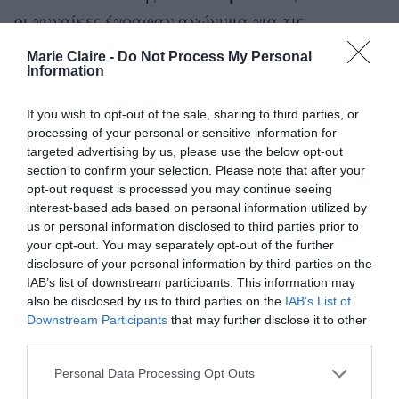
οι γυναίκες έγραφαν ανώνυμα για τις
σεξουαλικές τους επιθυμίες.
Marie Claire -
Do Not Process My Personal
Information
Σικάγο
1968
Η Άντερσον γεννήθηκε στο
το
.
Λίγο καιρό μετά, η οικογένεια μετακόμισε στο
If you wish to opt-out of the sale, sharing to third parties, or
processing of your personal or sensitive information for
Λονδίνο, όπου ο πατέρας της σπούδασε
targeted advertising by us, please use the below opt-out
Κινηματογράφο. Οι γονείς της απέκτησαν άλλα
section to confirm your selection. Please note that after your
opt-out request is processed you may continue seeing
Άαρον
δύο παιδιά: τον
, ο οποίος πέθανε το 2011
interest-based ads based on personal information utilized by
όγκο
εγκέφαλο
από
στον
σε ηλικία 30 ετών, και
us or personal information disclosed to third parties prior to
your opt-out. You may separately opt-out of the further
Ζόι
τη
, η οποία σήμερα εργάζεται ως
disclosure of your personal information by third parties on the
κεραμίστρια
ΗΠΑ
. Όταν επέστρεψαν στις
, η
IAB’s list of downstream participants. This information may
11χρονη Τζίλιαν φανταζόταν την Αμερική ως
also be disclosed by us to third parties on the
IAB’s List of
Downstream Participants
that may further disclose it to other
«
ένα ηλιόλουστο μέρος γεμάτο ευτυχία και
third parties.
σοκολάτες
», αλλά η εφηβεία της στη μικρή πόλη
Personal Data Processing Opt Outs
Γκραντ Ράπιντς του Μίσιγκαν ήταν μια