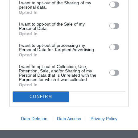
I want to opt-out of the Sharing of my
περίοδος θυμού, σύγχυσης και ανάρμοστης
personal data.
συμπεριφοράς. Η οικογένεια διατηρούσε ένα
Opted In
Λονδίνο
διαμέρισμα στο
και περνούσε εκεί τα
I want to opt-out of the Sale of my
Personal Data.
καλοκαίρια της. Κάθε φορά που επέστρεφε στις
Opted In
ΗΠΑ ένιωθε όλο και πιο διαφορετική. Μια
I want to opt-out of processing my
χρονιά, επέστρεψε ως πανκ, με σκουλαρίκι στη
Personal Data for Targeted Advertising.
Opted In
μύτη και ξυρισμένο κεφάλι. «
Ήταν κάτι σαν
I want to opt-out of Collection, Use,
κραυγή
», είπε στους New York Times. Ποτά,
Retention, Sale, and/or Sharing of my
Personal Data that Is Unrelated with the
ουσίες, σχέσεις με μεγαλύτερους… Δεν είναι
Purposes for which it was collected.
Opted In
τυχαίο ότι οι συμμαθητές της την ψήφισαν ως
την πιο πιθανή να συλληφθεί (πράγμα που έγινε
CONFIRM
τη νύχτα της αποφοίτησης επειδή προσπάθησε
να τρυπώσει στο σχολείο για να βάλει κόλλα
Data Deletion
Data Access
Privacy Policy
στις κλειδαριές).