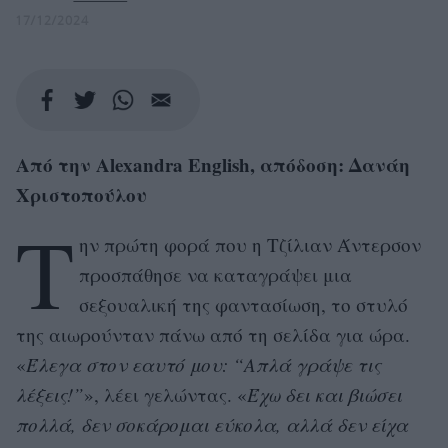
17/12/2024
OTO: SASHA GUSOV
Από την Alexandra English, απόδοση: Δανάη
Χριστοπούλου
Τ
ην πρώτη φορά που η Τζίλιαν Άντερσον
προσπάθησε να καταγράψει μια
σεξουαλική της φαντασίωση, το στυλό
της αιωρούνταν πάνω από τη σελίδα για ώρα.
«
Έλεγα στον εαυτό μου: “Απλά γράψε τις
λέξεις!”
», λέει γελώντας. «
Έχω δει και βιώσει
πολλά, δεν σοκάρομαι εύκολα, αλλά δεν είχα