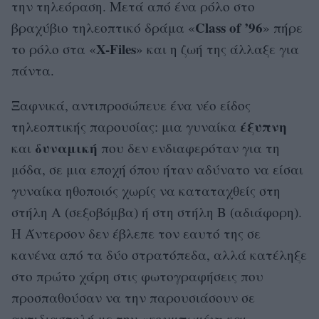
την τηλεόραση. Μετά από ένα ρόλο στο
Class of ’96
βραχύβιο τηλεοπτικό δράμα «
» πήρε
X-Files
το ρόλο στα «
» και η ζωή της άλλαξε για
πάντα.
Ξαφνικά, αντιπροσώπευε ένα νέο είδος
έξυπνη
τηλεοπτικής παρουσίας: μια γυναίκα
δυναμική
και
που δεν ενδιαφερόταν για τη
μόδα, σε μια εποχή όπου ήταν αδύνατο να είσαι
γυναίκα ηθοποιός χωρίς να καταταχθείς στη
στήλη Α (σεξοβόμβα) ή στη στήλη Β (αδιάφορη).
Η Άντερσον δεν έβλεπε τον εαυτό της σε
κανένα από τα δύο στρατόπεδα, αλλά κατέληξε
στο πρώτο χάρη στις φωτογραφήσεις που
προσπαθούσαν να την παρουσιάσουν σε
αντιδιαστολή με την «
κουμπωμένη και