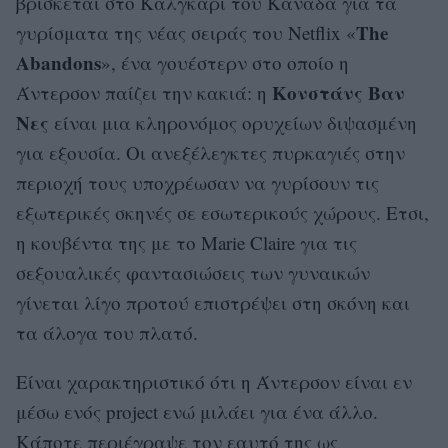
βρίσκεται στο Κάλγκαρι του Καναδά για τα
The
γυρίσματα της νέας σειράς του Netflix «
Abandons
», ένα γουέστερν στο οποίο η
Κονστάνς Βαν
Άντερσον παίζει την κακιά: η
Νες
είναι μια κληρονόμος ορυχείων διψασμένη
για εξουσία. Οι ανεξέλεγκτες πυρκαγιές στην
περιοχή τους υποχρέωσαν να γυρίσουν τις
εξωτερικές σκηνές σε εσωτερικούς χώρους. Ετσι,
η κουβέντα της με το Marie Claire για τις
σεξουαλικές φαντασιώσεις των γυναικών
γίνεται λίγο προτού επιστρέψει στη σκόνη και
τα άλογα του πλατό.
Είναι χαρακτηριστικό ότι η Άντερσον είναι εν
μέσω ενός project ενώ μιλάει για ένα άλλο.
Κάποτε περιέγραψε τον εαυτό της ως