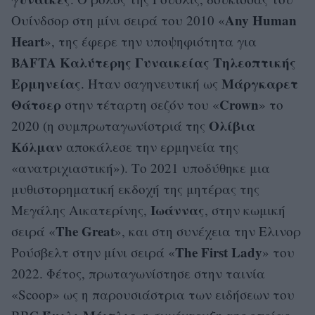
Any Human
Ουίνδσορ στη μίνι σειρά του 2010 «
Heart
», της έφερε την υποψηφιότητα για
BAFTA
Καλύτερης Γυναικείας Τηλεοπτικής
Ερμηνείας
Μάργκαρετ
. Ήταν σαγηνευτική ως
Θάτσερ
Crown
στην τέταρτη σεζόν του «
» το
Ολίβια
2020 (η συμπρωταγωνίστριά της
Κόλμαν
αποκάλεσε την ερμηνεία της
«ανατριχιαστική»). Το 2021 υποδύθηκε μια
μυθιστορηματική εκδοχή της μητέρας της
Ιωάννας
Μεγάλης Αικατερίνης,
, στην κωμική
The Great
σειρά «
», και στη συνέχεια την Ελινορ
The First Lady
Ρούσβελτ στην μίνι σειρά «
» του
2022. Φέτος, πρωταγωνίστησε στην ταινία
«Scoop» ως η παρουσιάστρια των ειδήσεων του