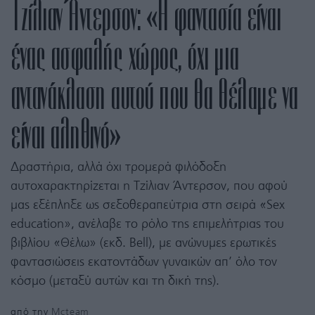
Τζίλιαν Άντερσον: «Η φαντασία είναι
ένας ασφαλής χώρος, όχι μια
αντανάκλαση αυτού που θα θέλαμε να
είναι αληθινό»
Δραστήρια, αλλά όχι τρομερά φιλόδοξη
αυτοχαρακτηρίζεται η Τζίλιαν Άντερσον, που αφού
μας εξέπληξε ως σεξοθεραπεύτρια στη σειρά «Sex
education», ανέλαβε το ρόλο της επιμελήτριας του
βιβλίου «Θέλω» (εκδ. Bell), με ανώνυμες ερωτικές
φαντασιώσεις εκατοντάδων γυναικών απ’ όλο τον
κόσμο (μεταξύ αυτών και τη δική της).
από την
Mcteam