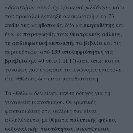
«
δραστήριο αλλά όχι τρομερά φιλόδοξο
», κάτι
που προκαλεί έκπληξη αν σκεφτούμε τα 73
ηθοποιός
σκηνοθέτης
credits της ως
, δύο ως
και
παραγωγός
θεατρικούς ρόλους
ένα ως
, τους
,
ραδιοφωνική εκπομπή
βιβλία
τη
, τα
και τις
139 υποψηφιότητες
περισσότερες από
για
βραβεία
(με 40 νίκες). Η Τζίλιαν, όπως και οι
γυναίκες που έγραψαν τις ανώνυμες επιστολές
στο «Θέλω», δεν είναι μονοδιάστατη.
Το «Θέλω» δεν είναι how-to οδηγός για τη
γυναικεία ικανοποίηση. Οι ερωτικές
φαντασιώσεις στις σελίδες του είναι
πολιτικής φύλου
αλληλένδετες με θέματα
,
σεξουαλικής ταυτότητας
οικογένειας
,
,