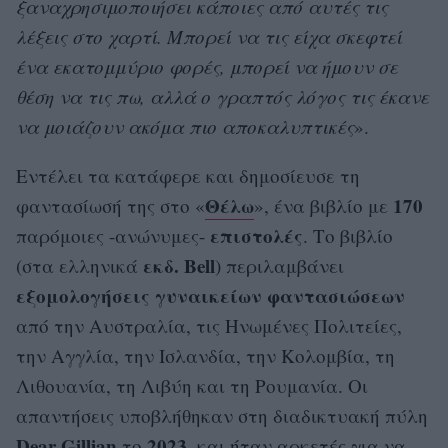
ξαναχρησιμοποιήσει κάποιες από αυτές τις
λέξεις στο χαρτί. Μπορεί να τις είχα σκεφτεί
ένα εκατομμύριο φορές, μπορεί να ήμουν σε
θέση να τις πω, αλλά o γραπτός λόγος τις έκανε
να μοιάζουν ακόμα πιο αποκαλυπτικές
».
Εντέλει τα κατάφερε και δημοσίευσε τη
Θέλω
170
φαντασίωσή της στο «
», ένα βιβλίο με
επιστολές
παρόμοιες -ανώνυμες-
. Το βιβλίο
εκδ. Bell
(στα ελληνικά
) περιλαμβάνει
εξομολογήσεις
γυναικείων φαντασιώσεων
από την Αυστραλία, τις Ηνωμένες Πολιτείες,
την Αγγλία, την Ισλανδία, την Κολομβία, τη
Λιθουανία, τη Λιβύη και τη Ρουμανία. Οι
απαντήσεις υποβλήθηκαν στη διαδικτυακή πύλη
Dear Gillian
2023
το
, και ήταν αρκετές για να