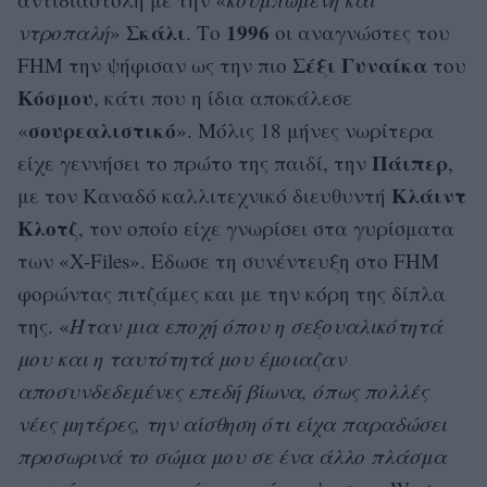
Σκάλι
1996
ντροπαλή
»
. Το
οι αναγνώστες του
Σέξι
Γυναίκα
FHM την ψήφισαν ως την πιο
του
Κόσμου
, κάτι που η ίδια αποκάλεσε
σουρεαλιστικό
«
». Μόλις 18 μήνες νωρίτερα
Πάιπερ
είχε γεννήσει το πρώτο της παιδί, την
,
Κλάιντ
με τον Καναδό καλλιτεχνικό διευθυντή
Κλοτζ
, τον οποίο είχε γνωρίσει στα γυρίσματα
των «X-Files». Εδωσε τη συνέντευξη στο FHM
φορώντας πιτζάμες και με την κόρη της δίπλα
της. «
Ήταν μια εποχή όπου η σεξουαλικότητά
μου και η ταυτότητά μου έμοιαζαν
αποσυνδεδεμένες επεδή βίωνα, όπως πολλές
νέες μητέρες, την αίσθηση ότι είχα παραδώσει
προσωρινά το σώμα μου σε ένα άλλο πλάσμα