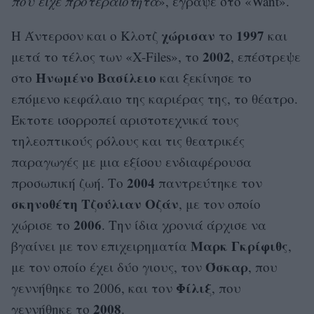
που είχε προτεραιότητα
», έγραψε στο «Want».
χώρισαν
1997
Η Άντερσον και ο Kλοτζ
το
και
2002
μετά το τέλος των «X-Files», το
, επέστρεψε
Ηνωμένο Βασίλειο
στο
και ξεκίνησε το
επόμενο κεφάλαιο της καριέρας της, το θέατρο.
Έκτοτε ισορροπεί αριστοτεχνικά τους
τηλεοπτικούς ρόλους και τις θεατρικές
παραγωγές με μια εξίσου ενδιαφέρουσα
2004
προσωπική ζωή. Το
παντρεύτηκε τον
σκηνοθέτη Τζούλιαν Οζάν
, με τον οποίο
2006
χώρισε το
. Την ίδια χρονιά άρχισε να
Μαρκ Γκρίφιθς
βγαίνει με τον επιχειρηματία
,
Όσκαρ
με τον οποίο έχει δύο γιους, τον
, που
Φίλιξ
γεννήθηκε το 2006, και τον
, που
2008
γεννήθηκε το
.