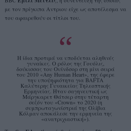
Έμιλι Μέιτλις
BBC
, η συνέντευξη της οποίας
με τον πρίγκιπα Αντριου είχε ως αποτέλεσμα να
του αφαιρεθούν οι τίτλοι του.
Η ίδια προτιμά να υποδύεται αληθινές
γυναίκες. Ο ρόλος της Γουόλις,
δούκισσας του Ουίνδσορ στη μίνι σειρά
του 2010 «Any Human Heart», της έφερε
την υποψηφιότητα για BAFTA
Καλύτερης Γυναικείας Τηλεοπτικής
Ερμηνείας. Ήταν σαγηνευτική ως
Μάργκαρετ Θάτσερ στην τέταρτη
σεζόν του «Crown» το 2020 (η
συμπρωταγωνίστριά της Ολίβια
Κόλμαν αποκάλεσε την ερμηνεία της
«ανατριχιαστική»).