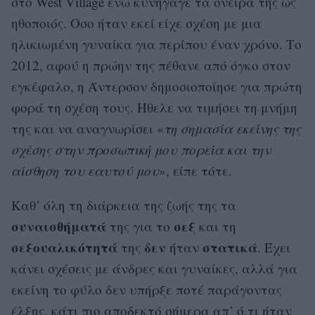
στο West Village ενώ κυνήγαγε τα όνειρά της ως
ηθοποιός. Οσο ήταν εκεί είχε σχέση με μια
ηλικιωμένη γυναίκα για περίπου έναν χρόνο. Το
2012, αφού η πρώην της πέθανε από όγκο στον
εγκέφαλο, η Άντερσον δημοσιοποίησε για πρώτη
φορά τη σχέση τους. Ήθελε να τιμήσει τη μνήμη
της και να αναγνωρίσει «
τη σημασία εκείνης της
σχέσης στην προσωπική μου πορεία και την
αίσθηση του εαυτού μου
», είπε τότε.
Καθ’ όλη τη διάρκεια της ζωής της τα
συναισθήματά
σεξ
της για το
και τη
σεξουαλικότητά
δεν
στατικά
της
ήταν
. Έχει
κάνει σχέσεις με άνδρες και γυναίκες, αλλά για
εκείνη το φύλο δεν υπήρξε ποτέ παράγοντας
έλξης, κάτι πιο αποδεκτό σήμερα απ’ ό,τι ήταν