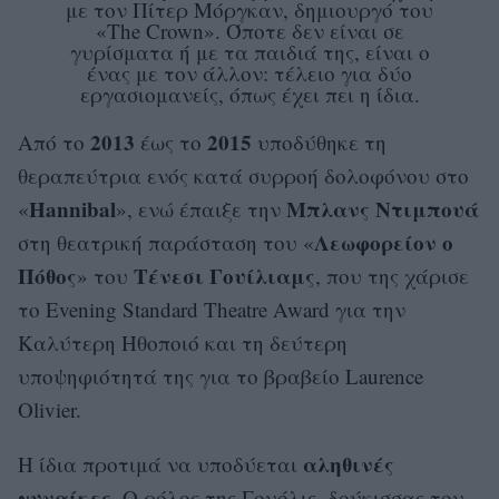
με τον Πίτερ Μόργκαν, δημιουργό του
«The Crown». Όποτε δεν είναι σε
γυρίσματα ή με τα παιδιά της, είναι ο
ένας με τον άλλον: τέλειο για δύο
εργασιομανείς, όπως έχει πει η ίδια.
2013
2015
Από το
έως το
υποδύθηκε τη
θεραπεύτρια ενός κατά συρροή δολοφόνου στο
Hannibal
Μπλανς Ντιμπουά
«
», ενώ έπαιξε την
Λεωφορείον ο
στη θεατρική παράσταση του «
Πόθος
Τένεσι Γουίλιαμς
» του
, που της χάρισε
το Evening Standard Theatre Award για την
Καλύτερη Ηθοποιό και τη δεύτερη
υποψηφιότητά της για το βραβείο Laurence
Olivier.
αληθινές
Η ίδια προτιμά να υποδύεται
γυναίκες
. Ο ρόλος της Γουόλις, δούκισσας του