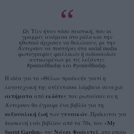
Ως Τζιν ήταν τόσο πειστική, που οι
γραμμές ανάμεσα στο ρόλο και την
ηθοποιό άρχισαν να θολώνουν, με την
Άντερσον να ποστάρει στα social media
φωτογραφίες φαλλικών ή αιδοιοειδών
αντικειμένων με τις λεζάντες
#penisoftheday και #yonioftheday.
Η ιδέα για το «Θέλω» προέκυψε γιατί η
λογοτεχνική της ατζέντισσα λάμβανε συνεχώς
αιτήματα
εκδότες
από
που ρωτούσαν αν η
Άντερσον θα έγραφε ένα βιβλίο για τη
σεξουαλική
ζωή
γυναικών
των
. Πρόκειται για
My
διασκευή ενός βιβλίου από τα 70s, του «
Secret Garden
Νάνσι Φράιντεϊ
» της
, στο οποίο